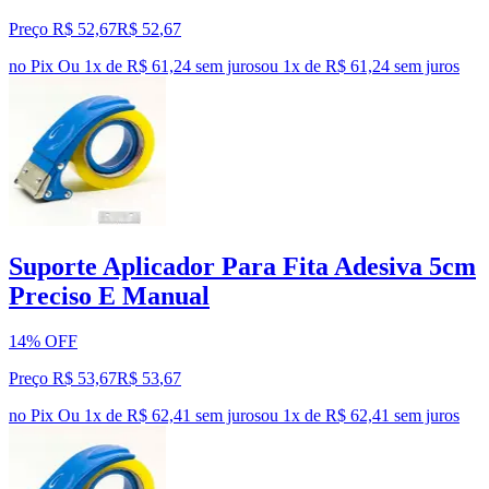
Preço R$ 52,67
R$
52
,
67
no Pix
Ou 1x de R$ 61,24 sem juros
ou
1
x de
R$ 61,24
sem juros
Suporte Aplicador Para Fita Adesiva 5cm
Preciso E Manual
14% OFF
Preço R$ 53,67
R$
53
,
67
no Pix
Ou 1x de R$ 62,41 sem juros
ou
1
x de
R$ 62,41
sem juros