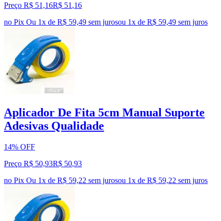
Preço R$ 51,16
R$
51
,
16
no Pix
Ou 1x de R$ 59,49 sem juros
ou
1
x de
R$ 59,49
sem juros
Aplicador De Fita 5cm Manual Suporte
Adesivas Qualidade
14% OFF
Preço R$ 50,93
R$
50
,
93
no Pix
Ou 1x de R$ 59,22 sem juros
ou
1
x de
R$ 59,22
sem juros