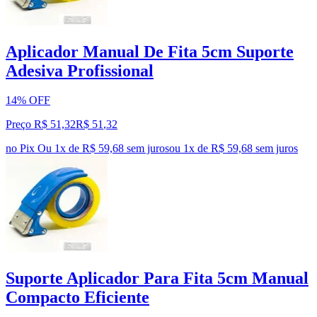
Aplicador Manual De Fita 5cm Suporte
Adesiva Profissional
14% OFF
Preço R$ 51,32
R$
51
,
32
no Pix
Ou 1x de R$ 59,68 sem juros
ou
1
x de
R$ 59,68
sem juros
Suporte Aplicador Para Fita 5cm Manual
Compacto Eficiente