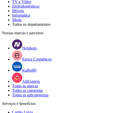
TV e Vídeo
Eletrodomésticos
Móveis
Informática
Moda
Todos os departamentos
Nossas marcas e parceiros
Netshoes
Epoca Cosméticos
KaBuM!
AliExpress
Todas as marcas
Todas as categorias
Todas as subcategorias
Serviços e benefícios
Cartão Luiza