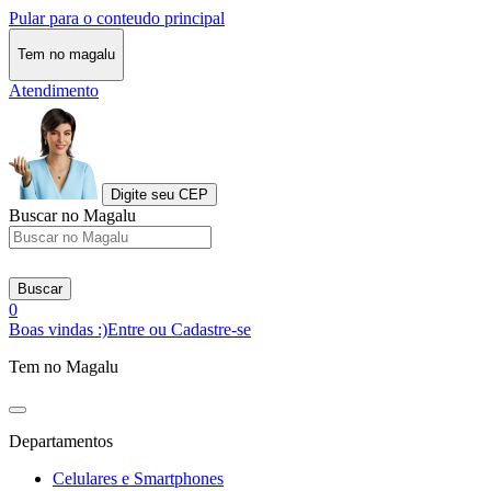
Pular para o conteudo principal
Tem no magalu
Atendimento
Digite seu CEP
Buscar no Magalu
Buscar
0
Boas vindas :)
Entre ou Cadastre-se
Tem no Magalu
Departamentos
Celulares e Smartphones