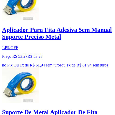
Aplicador Para Fita Adesiva 5cm Manual
Suporte Preciso Metal
14% OFF
Preço R$ 53,27
R$
53
,
27
no Pix
Ou 1x de R$ 61,94 sem juros
ou
1
x de
R$ 61,94
sem juros
Suporte De Metal Aplicador De Fita