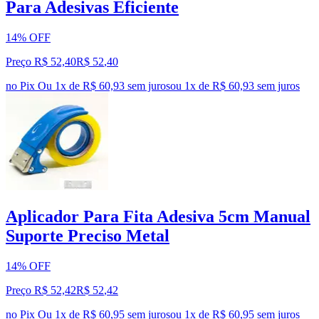
Para Adesivas Eficiente
14% OFF
Preço R$ 52,40
R$
52
,
40
no Pix
Ou 1x de R$ 60,93 sem juros
ou
1
x de
R$ 60,93
sem juros
Aplicador Para Fita Adesiva 5cm Manual
Suporte Preciso Metal
14% OFF
Preço R$ 52,42
R$
52
,
42
no Pix
Ou 1x de R$ 60,95 sem juros
ou
1
x de
R$ 60,95
sem juros