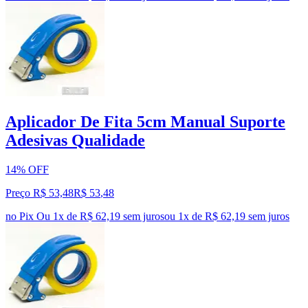
Aplicador De Fita 5cm Manual Suporte
Adesivas Qualidade
14% OFF
Preço R$ 53,48
R$
53
,
48
no Pix
Ou 1x de R$ 62,19 sem juros
ou
1
x de
R$ 62,19
sem juros