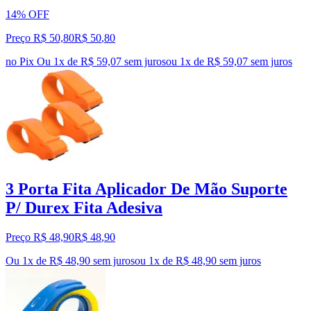
14% OFF
Preço R$ 50,80
R$
50
,
80
no Pix
Ou 1x de R$ 59,07 sem juros
ou
1
x de
R$ 59,07
sem juros
3 Porta Fita Aplicador De Mão Suporte
P/ Durex Fita Adesiva
Preço R$ 48,90
R$
48
,
90
Ou 1x de R$ 48,90 sem juros
ou
1
x de
R$ 48,90
sem juros