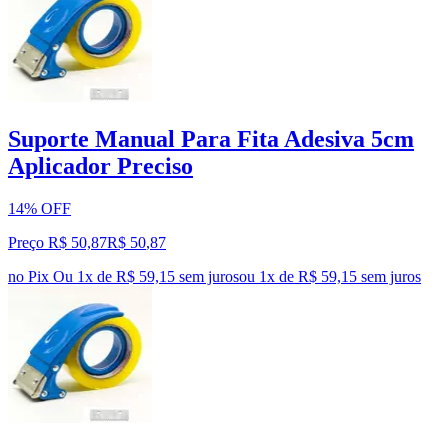
Suporte Manual Para Fita Adesiva 5cm
Aplicador Preciso
14% OFF
Preço R$ 50,87
R$
50
,
87
no Pix
Ou 1x de R$ 59,15 sem juros
ou
1
x de
R$ 59,15
sem juros