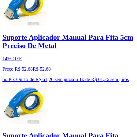
Suporte Aplicador Manual Para Fita 5cm
Preciso De Metal
14% OFF
Preço R$ 52,68
R$
52
,
68
no Pix
Ou 1x de R$ 61,26 sem juros
ou
1
x de
R$ 61,26
sem juros
Suporte Aplicador Manual Para Fita