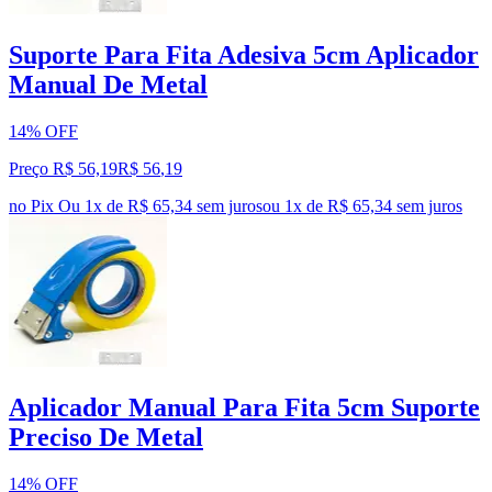
Suporte Para Fita Adesiva 5cm Aplicador
Manual De Metal
14% OFF
Preço R$ 56,19
R$
56
,
19
no Pix
Ou 1x de R$ 65,34 sem juros
ou
1
x de
R$ 65,34
sem juros
Aplicador Manual Para Fita 5cm Suporte
Preciso De Metal
14% OFF