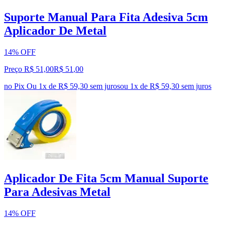
Suporte Manual Para Fita Adesiva 5cm
Aplicador De Metal
14% OFF
Preço R$ 51,00
R$
51
,
00
no Pix
Ou 1x de R$ 59,30 sem juros
ou
1
x de
R$ 59,30
sem juros
Aplicador De Fita 5cm Manual Suporte
Para Adesivas Metal
14% OFF