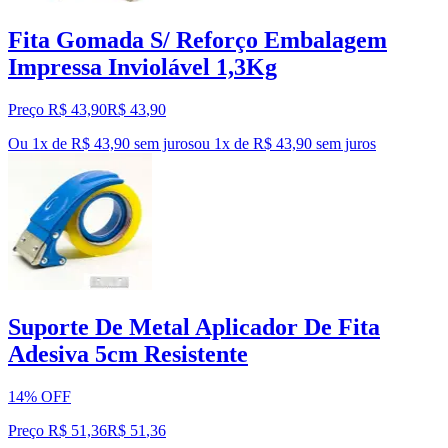
Fita Gomada S/ Reforço Embalagem
Impressa Inviolável 1,3Kg
Preço R$ 43,90
R$
43
,
90
Ou 1x de R$ 43,90 sem juros
ou
1
x de
R$ 43,90
sem juros
Suporte De Metal Aplicador De Fita
Adesiva 5cm Resistente
14% OFF
Preço R$ 51,36
R$
51
,
36