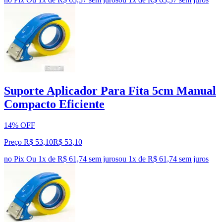
Suporte Aplicador Para Fita 5cm Manual
Compacto Eficiente
14% OFF
Preço R$ 53,10
R$
53
,
10
no Pix
Ou 1x de R$ 61,74 sem juros
ou
1
x de
R$ 61,74
sem juros