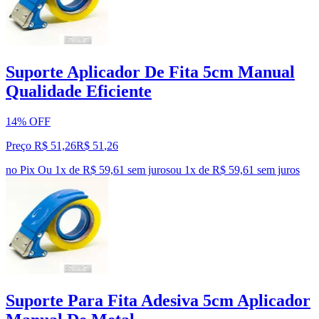
Suporte Aplicador De Fita 5cm Manual
Qualidade Eficiente
14% OFF
Preço R$ 51,26
R$
51
,
26
no Pix
Ou 1x de R$ 59,61 sem juros
ou
1
x de
R$ 59,61
sem juros
Suporte Para Fita Adesiva 5cm Aplicador