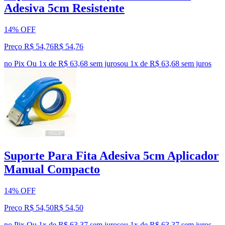
Adesiva 5cm Resistente
14% OFF
Preço R$ 54,76
R$
54
,
76
no Pix
Ou 1x de R$ 63,68 sem juros
ou
1
x de
R$ 63,68
sem juros
Suporte Para Fita Adesiva 5cm Aplicador
Manual Compacto
14% OFF
Preço R$ 54,50
R$
54
,
50
no Pix
Ou 1x de R$ 63,37 sem juros
ou
1
x de
R$ 63,37
sem juros