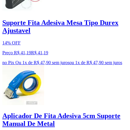
Suporte Fita Adesiva Mesa Tipo Durex
Ajustavel
14% OFF
Preço R$ 41,19
R$
41
,
19
no Pix
Ou 1x de R$ 47,90 sem juros
ou
1
x de
R$ 47,90
sem juros
Aplicador De Fita Adesiva 5cm Suporte
Manual De Metal