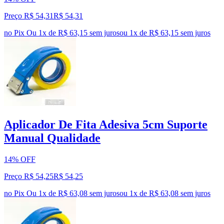
Preço R$ 54,31
R$
54
,
31
no Pix
Ou 1x de R$ 63,15 sem juros
ou
1
x de
R$ 63,15
sem juros
Aplicador De Fita Adesiva 5cm Suporte
Manual Qualidade
14% OFF
Preço R$ 54,25
R$
54
,
25
no Pix
Ou 1x de R$ 63,08 sem juros
ou
1
x de
R$ 63,08
sem juros