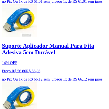
no Pix
Ou 1x de R$ 61,01 sem juros
ou
1
x de
R$ 61,01
sem juros
Suporte Aplicador Manual Para Fita
Adesiva 5cm Durável
14% OFF
Preço R$ 56,86
R$
56
,
86
no Pix
Ou 1x de R$ 66,12 sem juros
ou
1
x de
R$ 66,12
sem juros