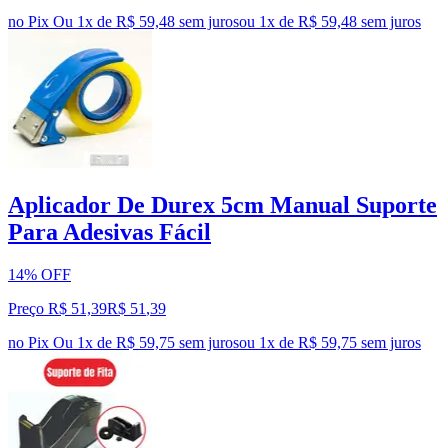
no Pix
Ou 1x de R$ 59,48 sem juros
ou
1
x de
R$ 59,48
sem juros
Aplicador De Durex 5cm Manual Suporte
Para Adesivas Fácil
14% OFF
Preço R$ 51,39
R$
51
,
39
no Pix
Ou 1x de R$ 59,75 sem juros
ou
1
x de
R$ 59,75
sem juros