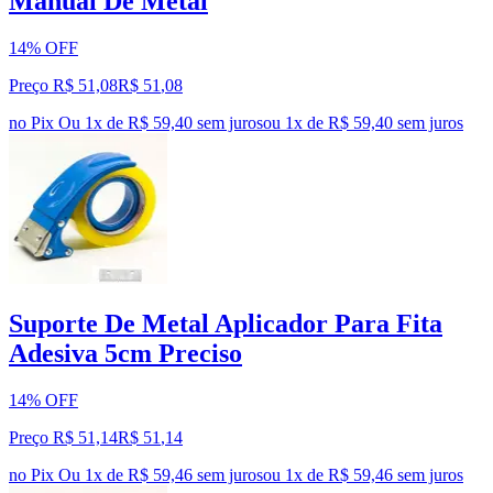
Manual De Metal
14% OFF
Preço R$ 51,08
R$
51
,
08
no Pix
Ou 1x de R$ 59,40 sem juros
ou
1
x de
R$ 59,40
sem juros
Suporte De Metal Aplicador Para Fita
Adesiva 5cm Preciso
14% OFF
Preço R$ 51,14
R$
51
,
14
no Pix
Ou 1x de R$ 59,46 sem juros
ou
1
x de
R$ 59,46
sem juros