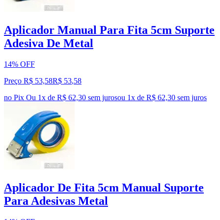
Aplicador Manual Para Fita 5cm Suporte
Adesiva De Metal
14% OFF
Preço R$ 53,58
R$
53
,
58
no Pix
Ou 1x de R$ 62,30 sem juros
ou
1
x de
R$ 62,30
sem juros
Aplicador De Fita 5cm Manual Suporte
Para Adesivas Metal