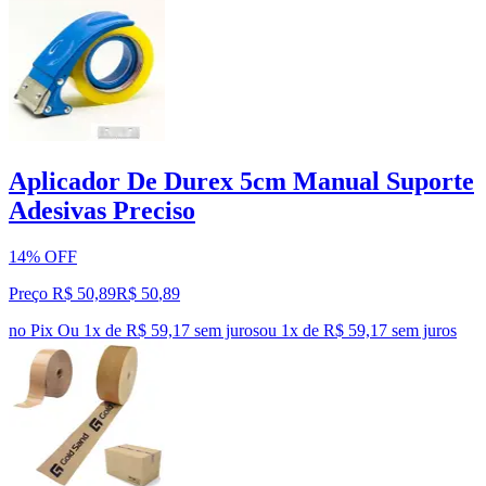
Aplicador De Durex 5cm Manual Suporte
Adesivas Preciso
14% OFF
Preço R$ 50,89
R$
50
,
89
no Pix
Ou 1x de R$ 59,17 sem juros
ou
1
x de
R$ 59,17
sem juros