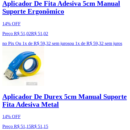
Aplicador De Fita Adesiva 5cm Manual
Suporte Ergonômico
14% OFF
Preço R$ 51,02
R$
51
,
02
no Pix
Ou 1x de R$ 59,32 sem juros
ou
1
x de
R$ 59,32
sem juros
Aplicador De Durex 5cm Manual Suporte
Fita Adesiva Metal
14% OFF
Preço R$ 51,15
R$
51
,
15