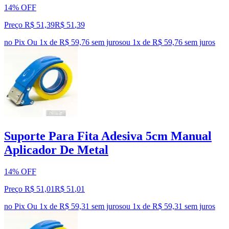
14% OFF
Preço R$ 51,39
R$
51
,
39
no Pix
Ou 1x de R$ 59,76 sem juros
ou
1
x de
R$ 59,76
sem juros
Suporte Para Fita Adesiva 5cm Manual
Aplicador De Metal
14% OFF
Preço R$ 51,01
R$
51
,
01
no Pix
Ou 1x de R$ 59,31 sem juros
ou
1
x de
R$ 59,31
sem juros