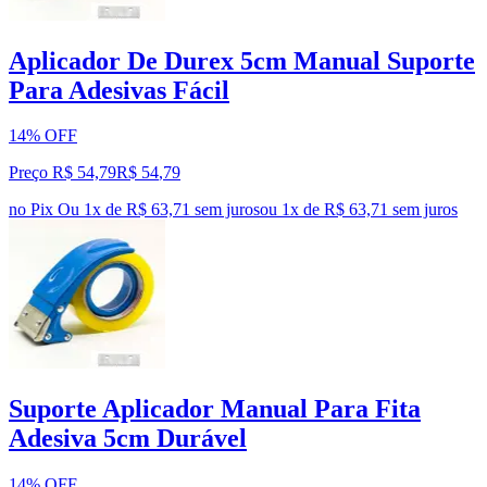
Aplicador De Durex 5cm Manual Suporte
Para Adesivas Fácil
14% OFF
Preço R$ 54,79
R$
54
,
79
no Pix
Ou 1x de R$ 63,71 sem juros
ou
1
x de
R$ 63,71
sem juros
Suporte Aplicador Manual Para Fita
Adesiva 5cm Durável
14% OFF