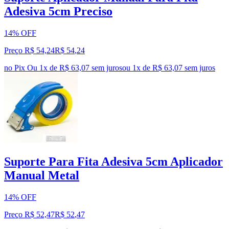
Adesiva 5cm Preciso
14% OFF
Preço R$ 54,24
R$
54
,
24
no Pix
Ou 1x de R$ 63,07 sem juros
ou
1
x de
R$ 63,07
sem juros
Suporte Para Fita Adesiva 5cm Aplicador
Manual Metal
14% OFF
Preço R$ 52,47
R$
52
,
47