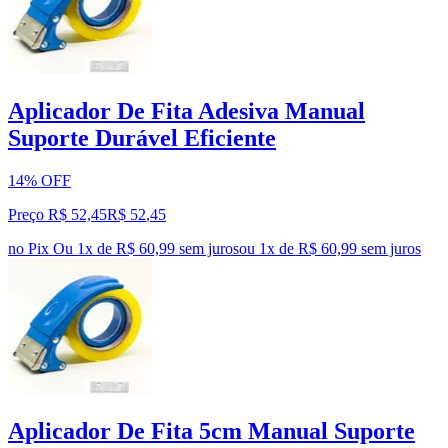
Aplicador De Fita Adesiva Manual
Suporte Durável Eficiente
14% OFF
Preço R$ 52,45
R$
52
,
45
no Pix
Ou 1x de R$ 60,99 sem juros
ou
1
x de
R$ 60,99
sem juros
Aplicador De Fita 5cm Manual Suporte