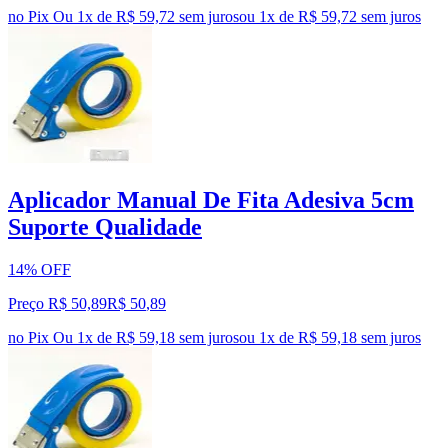
no Pix
Ou 1x de R$ 59,72 sem juros
ou
1
x de
R$ 59,72
sem juros
Aplicador Manual De Fita Adesiva 5cm
Suporte Qualidade
14% OFF
Preço R$ 50,89
R$
50
,
89
no Pix
Ou 1x de R$ 59,18 sem juros
ou
1
x de
R$ 59,18
sem juros