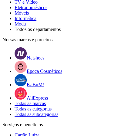
TV e Vídeo
Eletrodomésticos
Móveis
Informática
Moda
Todos os departamentos
Nossas marcas e parceiros
Netshoes
Epoca Cosméticos
KaBuM!
AliExpress
Todas as marcas
Todas as categorias
Todas as subcategorias
Serviços e benefícios
Cartão Luiza