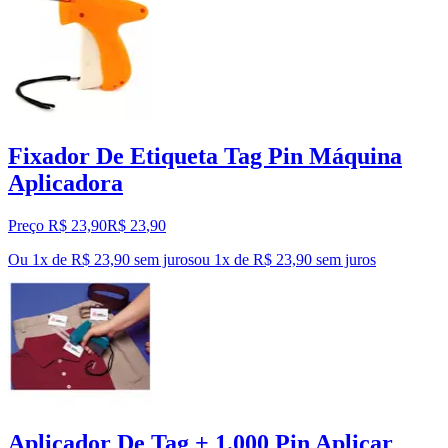
Fixador De Etiqueta Tag Pin Máquina
Aplicadora
Preço R$ 23,90
R$
23
,
90
Ou 1x de R$ 23,90 sem juros
ou
1
x de
R$ 23,90
sem juros
Aplicador De Tag + 1.000 Pin Aplicar