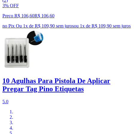
(2)
3% OFF
Preço R$ 106,60
R$
106
,
60
no Pix
Ou 1x de R$ 109,90 sem juros
ou
1
x de
R$ 109,90
sem juros
10 Agulhas Para Pistola De Aplicar
Pregar Tag Pino Etiquetas
5.0