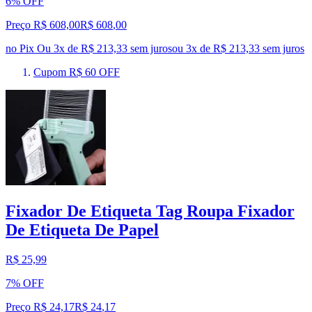
6% OFF
Preço R$ 608,00
R$
608
,
00
no Pix
Ou 3x de R$ 213,33 sem juros
ou
3
x de
R$ 213,33
sem juros
Cupom R$ 60 OFF
Fixador De Etiqueta Tag Roupa Fixador
De Etiqueta De Papel
R$ 25,99
7% OFF
Preço R$ 24,17
R$
24
,
17