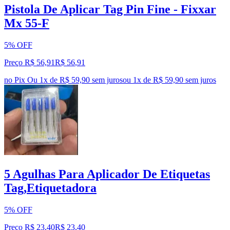
Pistola De Aplicar Tag Pin Fine - Fixxar
Mx 55-F
5% OFF
Preço R$ 56,91
R$
56
,
91
no Pix
Ou 1x de R$ 59,90 sem juros
ou
1
x de
R$ 59,90
sem juros
5 Agulhas Para Aplicador De Etiquetas
Tag,Etiquetadora
5% OFF
Preço R$ 23,40
R$
23
,
40