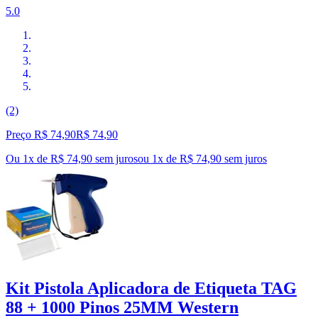
5.0
(2)
Preço R$ 74,90
R$
74
,
90
Ou 1x de R$ 74,90 sem juros
ou
1
x de
R$ 74,90
sem juros
Kit Pistola Aplicadora de Etiqueta TAG
88 + 1000 Pinos 25MM Western