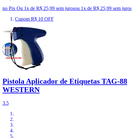
no Pix
Ou 1x de R$ 25,99 sem juros
ou
1
x de
R$ 25,99
sem juros
Cupom R$ 10 OFF
Pistola Aplicador de Etiquetas TAG-88
WESTERN
3.5