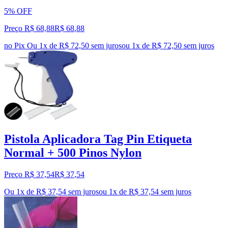
5% OFF
Preço R$ 68,88
R$
68
,
88
no Pix
Ou 1x de R$ 72,50 sem juros
ou
1
x de
R$ 72,50
sem juros
Pistola Aplicadora Tag Pin Etiqueta
Normal + 500 Pinos Nylon
Preço R$ 37,54
R$
37
,
54
Ou 1x de R$ 37,54 sem juros
ou
1
x de
R$ 37,54
sem juros