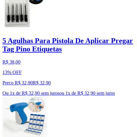
5 Agulhas Para Pistola De Aplicar Pregar
Tag Pino Etiquetas
R$ 38,00
13% OFF
Preço R$ 32,90
R$
32
,
90
Ou 1x de R$ 32,90 sem juros
ou
1
x de
R$ 32,90
sem juros