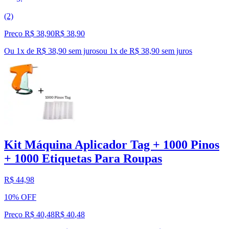
(2)
Preço R$ 38,90
R$
38
,
90
Ou 1x de R$ 38,90 sem juros
ou
1
x de
R$ 38,90
sem juros
Kit Máquina Aplicador Tag + 1000 Pinos
+ 1000 Etiquetas Para Roupas
R$ 44,98
10% OFF
Preço R$ 40,48
R$
40
,
48