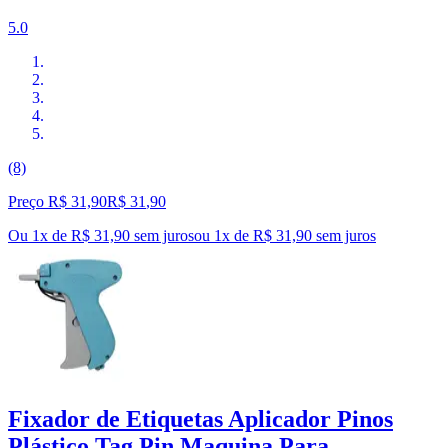
5.0
(8)
Preço R$ 31,90
R$
31
,
90
Ou 1x de R$ 31,90 sem juros
ou
1
x de
R$ 31,90
sem juros
Fixador de Etiquetas Aplicador Pinos
Plástico Tag Pin Maquina Para