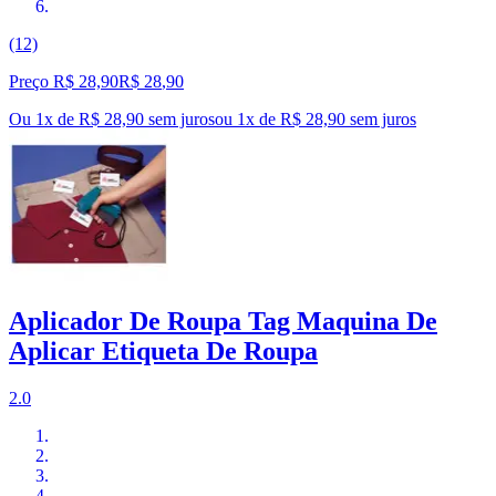
(12)
Preço R$ 28,90
R$
28
,
90
Ou 1x de R$ 28,90 sem juros
ou
1
x de
R$ 28,90
sem juros
Aplicador De Roupa Tag Maquina De
Aplicar Etiqueta De Roupa
2.0