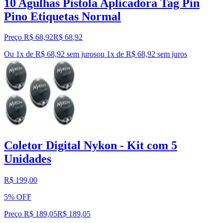
10 Agulhas Pistola Aplicadora Tag Pin
Pino Etiquetas Normal
Preço R$ 68,92
R$
68
,
92
Ou 1x de R$ 68,92 sem juros
ou
1
x de
R$ 68,92
sem juros
Coletor Digital Nykon - Kit com 5
Unidades
R$ 199,00
5% OFF
Preço R$ 189,05
R$
189
,
05