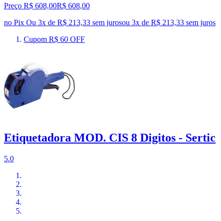
Preço R$ 608,00
R$
608
,
00
no Pix
Ou 3x de R$ 213,33 sem juros
ou
3
x de
R$ 213,33
sem juros
Cupom R$ 60 OFF
Etiquetadora MOD. CIS 8 Digitos - Sertic
5.0