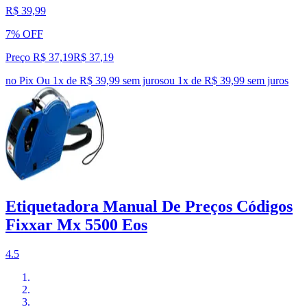
R$ 39,99
7% OFF
Preço R$ 37,19
R$
37
,
19
no Pix
Ou 1x de R$ 39,99 sem juros
ou
1
x de
R$ 39,99
sem juros
Etiquetadora Manual De Preços Códigos
Fixxar Mx 5500 Eos
4.5