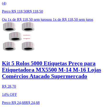
(4)
Preço R$ 118,50
R$
118
,
50
Ou 1x de R$ 118,50 sem juros
ou
1
x de
R$ 118,50
sem juros
Kit 5 Rolos 5000 Etiquetas Preço para
Etiquetadora MX5500 M-14 M-16 Lojas
Comércios Atacado Supermercado
R$ 28,70
14% OFF
Preço R$ 24,68
R$
24
,
68