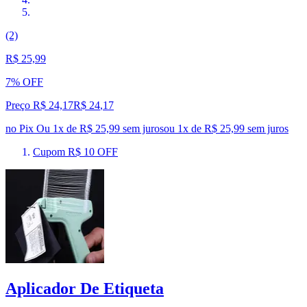
(2)
R$ 25,99
7% OFF
Preço R$ 24,17
R$
24
,
17
no Pix
Ou 1x de R$ 25,99 sem juros
ou
1
x de
R$ 25,99
sem juros
Cupom R$ 10 OFF
Aplicador De Etiqueta