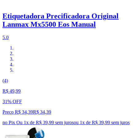
Etiquetadora Precificadora Original
Lanmax Mx5500 Eos Manual
5.0
(4)
R$ 49,99
31% OFF
Preço R$ 34,39
R$
34
,
39
no Pix
Ou 1x de R$ 39,99 sem juros
ou
1
x de
R$ 39,99
sem juros