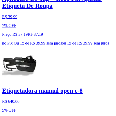
Etiqueta De Roupa
R$ 39,99
7% OFF
Preço R$ 37,19
R$
37
,
19
no Pix
Ou 1x de R$ 39,99 sem juros
ou
1
x de
R$ 39,99
sem juros
Etiquetadora manual open c-8
R$ 640,00
5% OFF