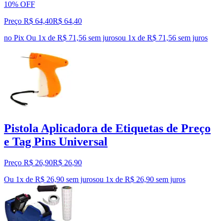
10% OFF
Preço R$ 64,40
R$
64
,
40
no Pix
Ou 1x de R$ 71,56 sem juros
ou
1
x de
R$ 71,56
sem juros
Pistola Aplicadora de Etiquetas de Preço
e Tag Pins Universal
Preço R$ 26,90
R$
26
,
90
Ou 1x de R$ 26,90 sem juros
ou
1
x de
R$ 26,90
sem juros