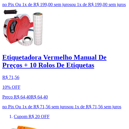
no Pix
Ou 1x de R$ 199,00 sem juros
ou
1
x de
R$ 199,00
sem juros
Etiquetadora Vermelho Manual De
Preços + 10 Rolos De Etiquetas
R$ 71,56
10% OFF
Preço R$ 64,40
R$
64
,
40
no Pix
Ou 1x de R$ 71,56 sem juros
ou
1
x de
R$ 71,56
sem juros
Cupom R$ 20 OFF