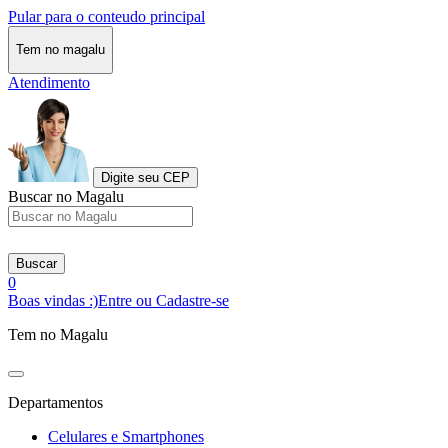
Pular para o conteudo principal
Tem no magalu
Atendimento
Digite seu CEP
Buscar no Magalu
Buscar
0
Boas vindas :)
Entre ou Cadastre-se
Tem no Magalu
Departamentos
Celulares e Smartphones