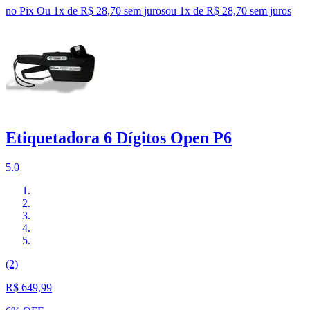
no Pix
Ou 1x de R$ 28,70 sem juros
ou
1
x de
R$ 28,70
sem juros
Etiquetadora 6 Dígitos Open P6
5.0
(2)
R$ 649,99