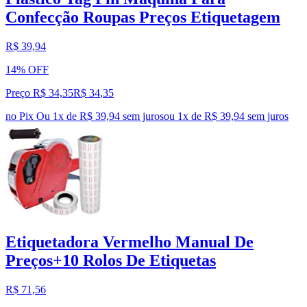
Confecção Roupas Preços Etiquetagem
R$ 39,94
14% OFF
Preço R$ 34,35
R$
34
,
35
no Pix
Ou 1x de R$ 39,94 sem juros
ou
1
x de
R$ 39,94
sem juros
Etiquetadora Vermelho Manual De
Preços+10 Rolos De Etiquetas
R$ 71,56