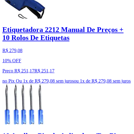
Etiquetadora 2212 Manual De Preços +
10 Rolos De Etiquetas
R$ 279,08
10% OFF
Preço R$ 251,17
R$
251
,
17
no Pix
Ou 1x de R$ 279,08 sem juros
ou
1
x de
R$ 279,08
sem juros