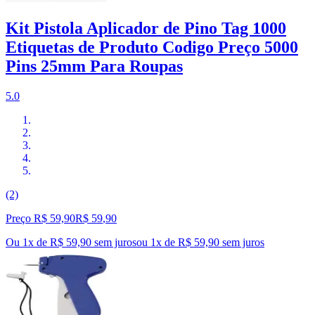
Kit Pistola Aplicador de Pino Tag 1000
Etiquetas de Produto Codigo Preço 5000
Pins 25mm Para Roupas
5.0
(2)
Preço R$ 59,90
R$
59
,
90
Ou 1x de R$ 59,90 sem juros
ou
1
x de
R$ 59,90
sem juros