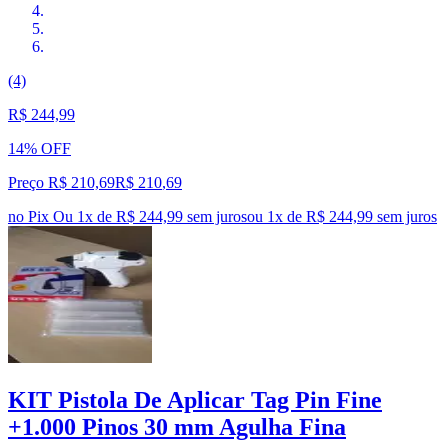
(4)
R$ 244,99
14% OFF
Preço R$ 210,69
R$
210
,
69
no Pix
Ou 1x de R$ 244,99 sem juros
ou
1
x de
R$ 244,99
sem juros
KIT Pistola De Aplicar Tag Pin Fine
+1.000 Pinos 30 mm Agulha Fina