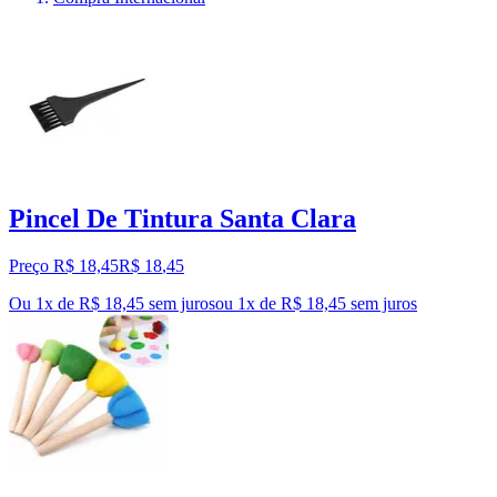
Pincel De Tintura Santa Clara
Preço R$ 18,45
R$
18
,
45
Ou 1x de R$ 18,45 sem juros
ou
1
x de
R$ 18,45
sem juros