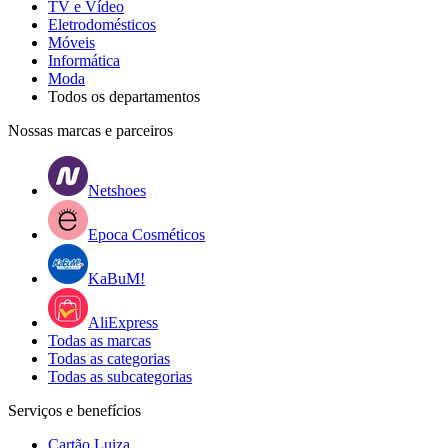
TV e Vídeo
Eletrodomésticos
Móveis
Informática
Moda
Todos os departamentos
Nossas marcas e parceiros
Netshoes
Epoca Cosméticos
KaBuM!
AliExpress
Todas as marcas
Todas as categorias
Todas as subcategorias
Serviços e benefícios
Cartão Luiza