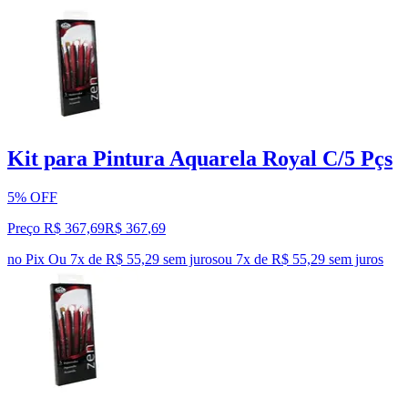
Kit para Pintura Aquarela Royal C/5 Pçs
5% OFF
Preço R$ 367,69
R$
367
,
69
no Pix
Ou 7x de R$ 55,29 sem juros
ou
7
x de
R$ 55,29
sem juros