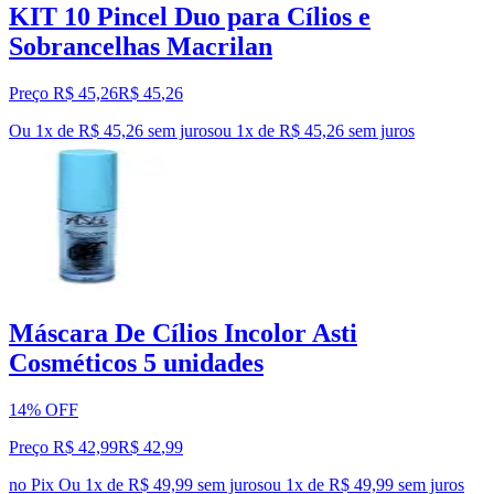
KIT 10 Pincel Duo para Cílios e
Sobrancelhas Macrilan
Preço R$ 45,26
R$
45
,
26
Ou 1x de R$ 45,26 sem juros
ou
1
x de
R$ 45,26
sem juros
Máscara De Cílios Incolor Asti
Cosméticos 5 unidades
14% OFF
Preço R$ 42,99
R$
42
,
99
no Pix
Ou 1x de R$ 49,99 sem juros
ou
1
x de
R$ 49,99
sem juros