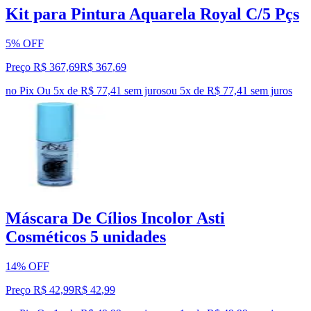
Kit para Pintura Aquarela Royal C/5 Pçs
5% OFF
Preço R$ 367,69
R$
367
,
69
no Pix
Ou 5x de R$ 77,41 sem juros
ou
5
x de
R$ 77,41
sem juros
Máscara De Cílios Incolor Asti
Cosméticos 5 unidades
14% OFF
Preço R$ 42,99
R$
42
,
99