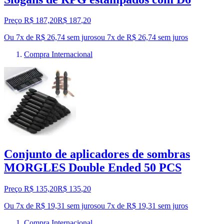
Preço R$ 187,20
R$
187
,
20
Ou 7x de R$ 26,74 sem juros
ou
7
x de
R$ 26,74
sem juros
Compra Internacional
Conjunto de aplicadores de sombras
MORGLES Double Ended 50 PCS
Preço R$ 135,20
R$
135
,
20
Ou 7x de R$ 19,31 sem juros
ou
7
x de
R$ 19,31
sem juros
Compra Internacional