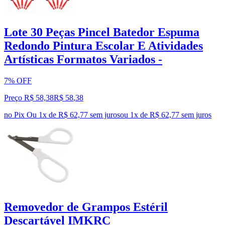
Lote 30 Peças Pincel Batedor Espuma
Redondo Pintura Escolar E Atividades
Artísticas Formatos Variados -
7% OFF
Preço R$ 58,38
R$
58
,
38
no Pix
Ou 1x de R$ 62,77 sem juros
ou
1
x de
R$ 62,77
sem juros
Removedor de Grampos Estéril
Descartável IMKRC