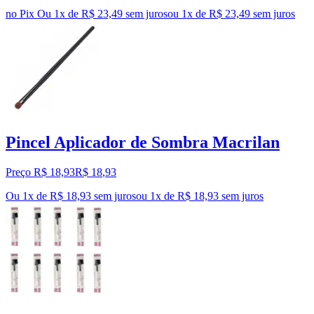
no Pix
Ou 1x de R$ 23,49 sem juros
ou
1
x de
R$ 23,49
sem juros
Pincel Aplicador de Sombra Macrilan
Preço R$ 18,93
R$
18
,
93
Ou 1x de R$ 18,93 sem juros
ou
1
x de
R$ 18,93
sem juros