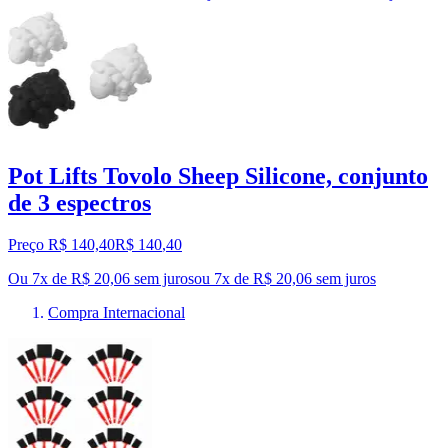
Pot Lifts Tovolo Sheep Silicone, conjunto
de 3 espectros
Preço R$ 140,40
R$
140
,
40
Ou 7x de R$ 20,06 sem juros
ou
7
x de
R$ 20,06
sem juros
Compra Internacional