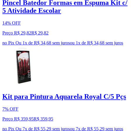
Pincel Batedor Formas em Espuma Kit c/
5 Atividade Escolar
14% OFF
Preço R$ 29,82
R$
29
,
82
no Pix
Ou 1x de R$ 34,68 sem juros
ou
1
x de
R$ 34,68
sem juros
Kit para Pintura Aquarela Royal C/5 Pçs
7% OFF
Preço R$ 359,95
R$
359
,
95
no Pix
Ou 7x de R$ 55,29 sem juros
ou
7
x de
R$ 55,29
sem juros