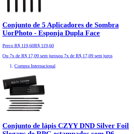
Conjunto de 5 Aplicadores de Sombra
UorPhoto - Esponja Dupla Face
Preço R$ 119,60
R$
119
,
60
Ou 7x de R$ 17,09 sem juros
ou
7
x de
R$ 17,09
sem juros
Compra Internacional
Conjunto de lápis CZYY DND Silver Foil
Slogans de RPG estampados com D6