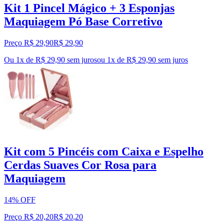
Kit 1 Pincel Mágico + 3 Esponjas
Maquiagem Pó Base Corretivo
Preço R$ 29,90
R$
29
,
90
Ou 1x de R$ 29,90 sem juros
ou
1
x de
R$ 29,90
sem juros
Kit com 5 Pincéis com Caixa e Espelho
Cerdas Suaves Cor Rosa para
Maquiagem
14% OFF
Preço R$ 20,20
R$
20
,
20