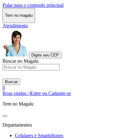
Pular para o conteudo principal
Tem no magalu
Atendimento
Digite seu CEP
Buscar no Magalu
Buscar
0
Boas vindas :)
Entre ou Cadastre-se
Tem no Magalu
Departamentos
Celulares e Smartphones