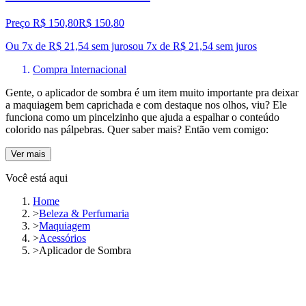
Preço R$ 150,80
R$
150
,
80
Ou 7x de R$ 21,54 sem juros
ou
7
x de
R$ 21,54
sem juros
Compra Internacional
Gente, o aplicador de sombra é um item muito importante pra deixar
a maquiagem bem caprichada e com destaque nos olhos, viu? Ele
funciona como um pincelzinho que ajuda a espalhar o conteúdo
colorido nas pálpebras. Quer saber mais? Então vem comigo:
Ver mais
Você está aqui
Home
>
Beleza & Perfumaria
>
Maquiagem
>
Acessórios
>
Aplicador de Sombra