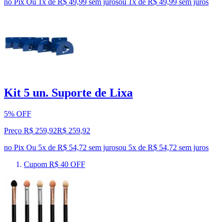
no Pix
Ou 1x de R$ 49,99 sem juros
ou
1
x de
R$ 49,99
sem juros
Kit 5 un. Suporte de Lixa
5% OFF
Preço R$ 259,92
R$
259
,
92
no Pix
Ou 5x de R$ 54,72 sem juros
ou
5
x de
R$ 54,72
sem juros
Cupom R$ 40 OFF