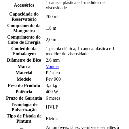
1 caneca plástica e 1 medidor de
Acessórios
viscosidade
Capacidade do
700 ml
Reservatório
Comprimento da
1,8 m
Mangueira
Comprimento do
2,0 m
Cabo de Energia
Conteúdo da
1 pistola elétrica, 1 caneca plástica e 1
Embalagem
medidor de viscosidade
Diâmetro do Bico
2,6 mm
Marca
Vonder
Material
Plástico
Modelo
Pev 900
Peso do Produto
3,2 kg
Potência
400 W
Prazo de Garantia
6 meses
Tecnologia de
HVLP
Pulverização
Tipo de Pistola de
Elétrica
Pintura
Automóveis, látex, vernizes e esmaltes à