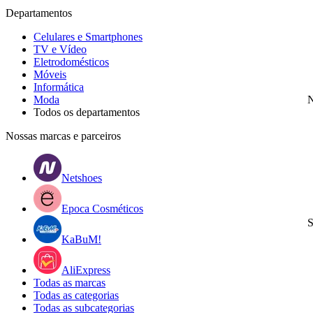
Departamentos
Celulares e Smartphones
TV e Vídeo
Eletrodomésticos
Móveis
Informática
Moda
N
Todos os departamentos
Nossas marcas e parceiros
Netshoes
Epoca Cosméticos
S
KaBuM!
AliExpress
Todas as marcas
Todas as categorias
Todas as subcategorias