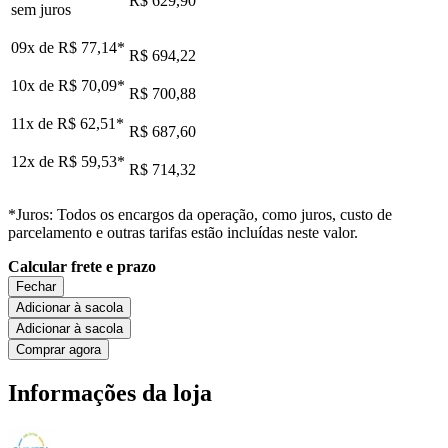
R$ 629,90
sem juros
09x de
R$ 77,14
*
R$ 694,22
10x de
R$ 70,09
*
R$ 700,88
11x de
R$ 62,51
*
R$ 687,60
12x de
R$ 59,53
*
R$ 714,32
*Juros: Todos os encargos da operação, como juros, custo de
parcelamento e outras tarifas estão incluídas neste valor.
Calcular frete e prazo
Fechar
Adicionar à sacola
Adicionar à sacola
Comprar agora
Informações da loja