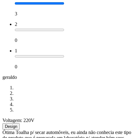
3
2
0
1
0
geraldo
Voltagem: 220V
Design
Ótima Toalha p/ secar automóveis, eu ainda não conhecia este tipo
de produto que é preparada em laboratório p/ atender bém seus