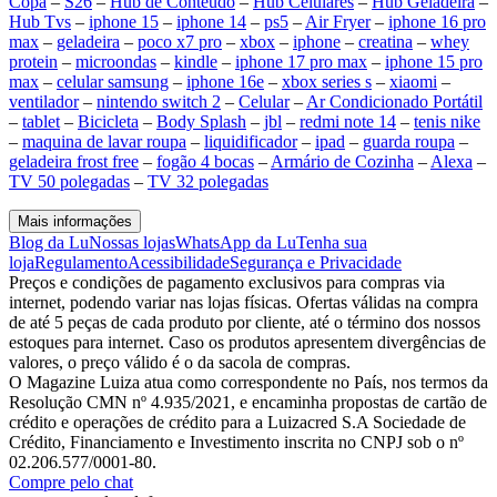
Copa
–
S26
–
Hub de Conteúdo
–
Hub Celulares
–
Hub Geladeira
–
Hub Tvs
–
iphone 15
–
iphone 14
–
ps5
–
Air Fryer
–
iphone 16 pro
max
–
geladeira
–
poco x7 pro
–
xbox
–
iphone
–
creatina
–
whey
protein
–
microondas
–
kindle
–
iphone 17 pro max
–
iphone 15 pro
max
–
celular samsung
–
iphone 16e
–
xbox series s
–
xiaomi
–
ventilador
–
nintendo switch 2
–
Celular
–
Ar Condicionado Portátil
–
tablet
–
Bicicleta
–
Body Splash
–
jbl
–
redmi note 14
–
tenis nike
–
maquina de lavar roupa
–
liquidificador
–
ipad
–
guarda roupa
–
geladeira frost free
–
fogão 4 bocas
–
Armário de Cozinha
–
Alexa
–
TV 50 polegadas
–
TV 32 polegadas
Mais informações
Blog da Lu
Nossas lojas
WhatsApp da Lu
Tenha sua
loja
Regulamento
Acessibilidade
Segurança e Privacidade
Preços e condições de pagamento exclusivos para compras via
internet, podendo variar nas lojas físicas. Ofertas válidas na compra
de até 5 peças de cada produto por cliente, até o término dos nossos
estoques para internet. Caso os produtos apresentem divergências de
valores, o preço válido é o da sacola de compras.
O Magazine Luiza atua como correspondente no País, nos termos da
Resolução CMN nº 4.935/2021, e encaminha propostas de cartão de
crédito e operações de crédito para a Luizacred S.A Sociedade de
Crédito, Financiamento e Investimento inscrita no CNPJ sob o nº
02.206.577/0001-80.
Compre pelo chat