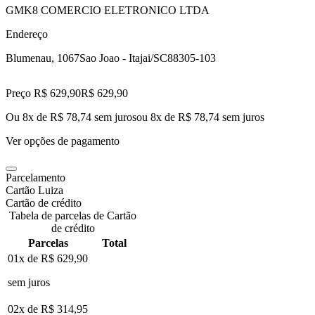
GMK8 COMERCIO ELETRONICO LTDA
Endereço
Blumenau, 1067
Sao Joao - Itajai/SC
88305-103
Preço R$ 629,90
R$
629
,
90
Ou 8x de R$ 78,74 sem juros
ou
8
x de
R$ 78,74
sem juros
Ver opções de pagamento
Parcelamento
Cartão Luiza
Cartão de crédito
Tabela de parcelas de Cartão
de crédito
Parcelas
Total
01x de
R$ 629,90
sem juros
02x de
R$ 314,95