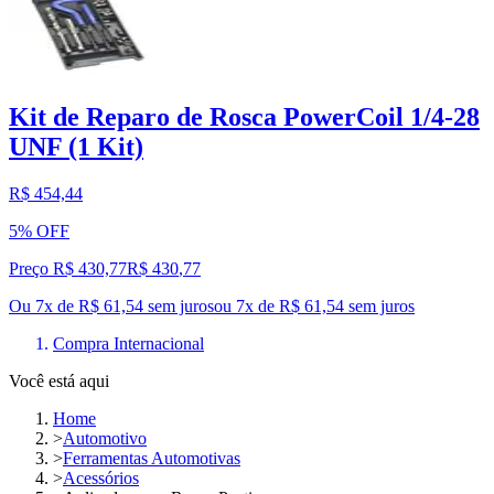
Kit de Reparo de Rosca PowerCoil 1/4-28
UNF (1 Kit)
R$ 454,44
5% OFF
Preço R$ 430,77
R$
430
,
77
Ou 7x de R$ 61,54 sem juros
ou
7
x de
R$ 61,54
sem juros
Compra Internacional
Você está aqui
Home
>
Automotivo
>
Ferramentas Automotivas
>
Acessórios