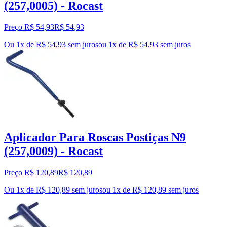
(257,0005) - Rocast
Preço R$ 54,93
R$
54
,
93
Ou 1x de R$ 54,93 sem juros
ou
1
x de
R$ 54,93
sem juros
Aplicador Para Roscas Postiças N9
(257,0009) - Rocast
Preço R$ 120,89
R$
120
,
89
Ou 1x de R$ 120,89 sem juros
ou
1
x de
R$ 120,89
sem juros