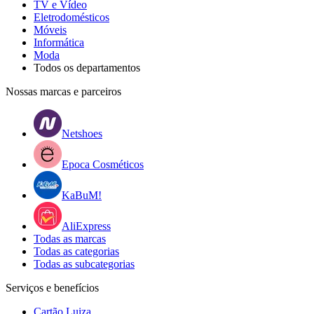
TV e Vídeo
Eletrodomésticos
Móveis
Informática
Moda
Todos os departamentos
Nossas marcas e parceiros
Netshoes
Epoca Cosméticos
KaBuM!
AliExpress
Todas as marcas
Todas as categorias
Todas as subcategorias
Serviços e benefícios
Cartão Luiza