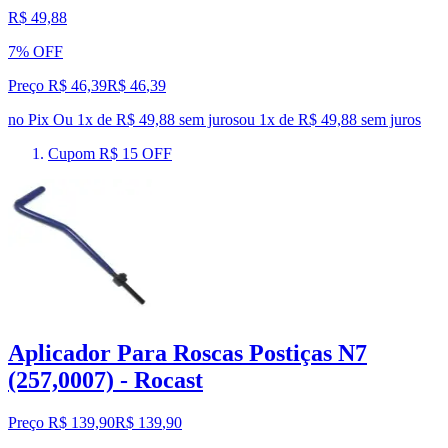
R$ 49,88
7% OFF
Preço R$ 46,39
R$
46
,
39
no Pix
Ou 1x de R$ 49,88 sem juros
ou
1
x de
R$ 49,88
sem juros
Cupom R$ 15 OFF
Aplicador Para Roscas Postiças N7
(257,0007) - Rocast
Preço R$ 139,90
R$
139
,
90