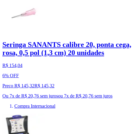
Seringa SANANTS calibre 20, ponta cega,
rosa, 0,5 pol (1,3 cm) 20 unidades
R$ 154,04
6% OFF
Preço R$ 145,32
R$
145
,
32
Ou 7x de R$ 20,76 sem juros
ou
7
x de
R$ 20,76
sem juros
Compra Internacional