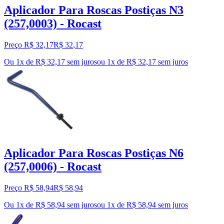
Aplicador Para Roscas Postiças N3
(257,0003) - Rocast
Preço R$ 32,17
R$
32
,
17
Ou 1x de R$ 32,17 sem juros
ou
1
x de
R$ 32,17
sem juros
Aplicador Para Roscas Postiças N6
(257,0006) - Rocast
Preço R$ 58,94
R$
58
,
94
Ou 1x de R$ 58,94 sem juros
ou
1
x de
R$ 58,94
sem juros