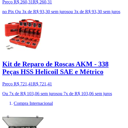
Preço R$ 260,31
R$
260
,
31
no Pix
Ou 3x de R$ 93,30 sem juros
ou
3
x de
R$ 93,30
sem juros
Kit de Reparo de Roscas AKM - 338
Peças HSS Helicoil SAE e Métrico
Preço R$ 721,41
R$
721
,
41
Ou 7x de R$ 103,06 sem juros
ou
7
x de
R$ 103,06
sem juros
Compra Internacional