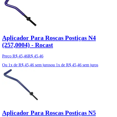
Aplicador Para Roscas Postiças N4
(257,0004) - Rocast
Preço R$ 45,46
R$
45
,
46
Ou 1x de R$ 45,46 sem juros
ou
1
x de
R$ 45,46
sem juros
Aplicador Para Roscas Postiças N5