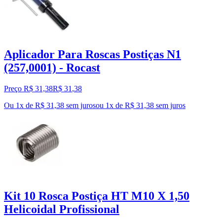
Aplicador Para Roscas Postiças N1
(257,0001) - Rocast
Preço R$ 31,38
R$
31
,
38
Ou 1x de R$ 31,38 sem juros
ou
1
x de
R$ 31,38
sem juros
Kit 10 Rosca Postiça HT M10 X 1,50
Helicoidal Profissional