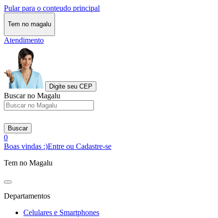
Pular para o conteudo principal
Tem no magalu
Atendimento
Digite seu CEP
Buscar no Magalu
Buscar
0
Boas vindas :)
Entre ou Cadastre-se
Tem no Magalu
Departamentos
Celulares e Smartphones