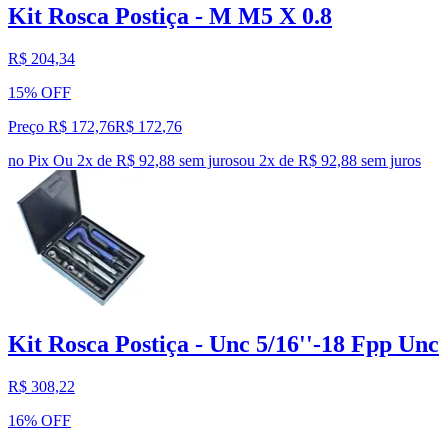
Kit Rosca Postiça - M M5 X 0.8
R$ 204,34
15% OFF
Preço R$ 172,76
R$
172
,
76
no Pix
Ou 2x de R$ 92,88 sem juros
ou
2
x de
R$ 92,88
sem juros
Kit Rosca Postiça - Unc 5/16''-18 Fpp Unc
R$ 308,22
16% OFF