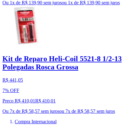
Ou 1x de R$ 139,90 sem juros
ou
1
x de
R$ 139,90
sem juros
Kit de Reparo Heli-Coil 5521-8 1/2-13
Polegadas Rosca Grossa
R$ 441,05
7% OFF
Preço R$ 410,01
R$
410
,
01
Ou 7x de R$ 58,57 sem juros
ou
7
x de
R$ 58,57
sem juros
Compra Internacional