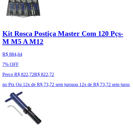
Kit Rosca Postiça Master Com 120 Pçs-
M M5 A M12
R$ 884,64
7% OFF
Preço R$ 822,72
R$
822
,
72
no Pix
Ou 12x de R$ 73,72 sem juros
ou
12
x de
R$ 73,72
sem juros