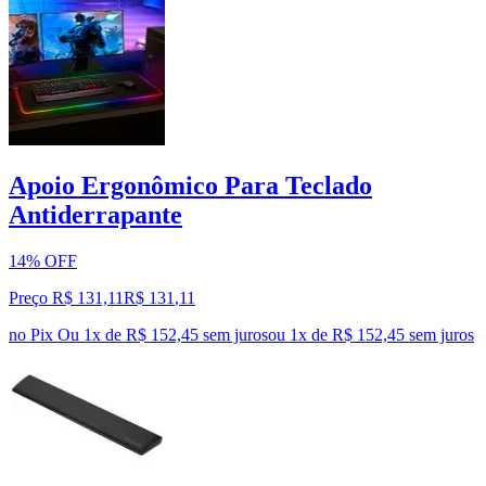
Apoio Ergonômico Para Teclado
Antiderrapante
14% OFF
Preço R$ 131,11
R$
131
,
11
no Pix
Ou 1x de R$ 152,45 sem juros
ou
1
x de
R$ 152,45
sem juros