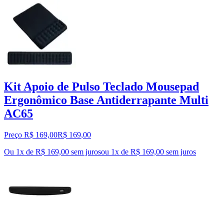
Kit Apoio de Pulso Teclado Mousepad
Ergonômico Base Antiderrapante Multi
AC65
Preço R$ 169,00
R$
169
,
00
Ou 1x de R$ 169,00 sem juros
ou
1
x de
R$ 169,00
sem juros