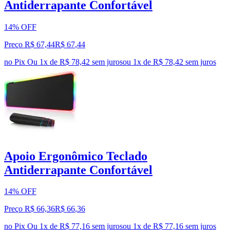
Antiderrapante Confortável
14% OFF
Preço R$ 67,44
R$
67
,
44
no Pix
Ou 1x de R$ 78,42 sem juros
ou
1
x de
R$ 78,42
sem juros
Apoio Ergonômico Teclado
Antiderrapante Confortável
14% OFF
Preço R$ 66,36
R$
66
,
36
no Pix
Ou 1x de R$ 77,16 sem juros
ou
1
x de
R$ 77,16
sem juros