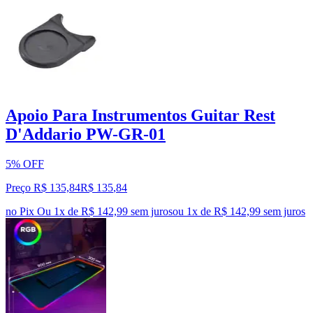
Apoio Para Instrumentos Guitar Rest
D'Addario PW-GR-01
5% OFF
Preço R$ 135,84
R$
135
,
84
no Pix
Ou 1x de R$ 142,99 sem juros
ou
1
x de
R$ 142,99
sem juros