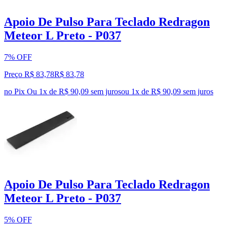
Apoio De Pulso Para Teclado Redragon
Meteor L Preto - P037
7% OFF
Preço R$ 83,78
R$
83
,
78
no Pix
Ou 1x de R$ 90,09 sem juros
ou
1
x de
R$ 90,09
sem juros
Apoio De Pulso Para Teclado Redragon
Meteor L Preto - P037
5% OFF