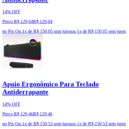
14% OFF
Preço R$ 129,04
R$
129
,
04
no Pix
Ou 1x de R$ 150,05 sem juros
ou
1
x de
R$ 150,05
sem juros
Apoio Ergonômico Para Teclado
Antiderrapante
14% OFF
Preço R$ 129,46
R$
129
,
46
no Pix
Ou 1x de R$ 150,53 sem juros
ou
1
x de
R$ 150,53
sem juros