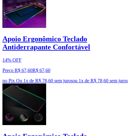
Apoio Ergonômico Teclado
Antiderrapante Confortável
14% OFF
Preço R$ 67,60
R$
67
,
60
no Pix
Ou 1x de R$ 78,60 sem juros
ou
1
x de
R$ 78,60
sem juros