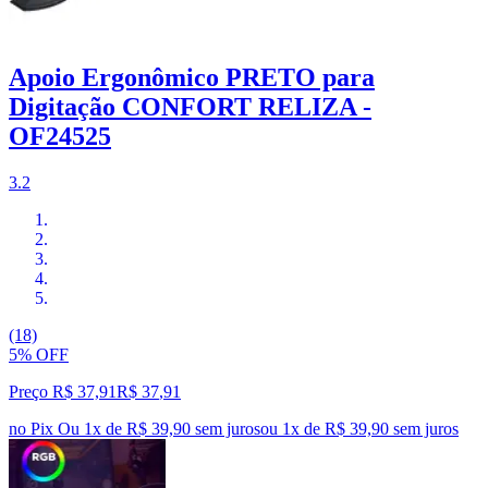
Apoio Ergonômico PRETO para
Digitação CONFORT RELIZA -
OF24525
3.2
(18)
5% OFF
Preço R$ 37,91
R$
37
,
91
no Pix
Ou 1x de R$ 39,90 sem juros
ou
1
x de
R$ 39,90
sem juros