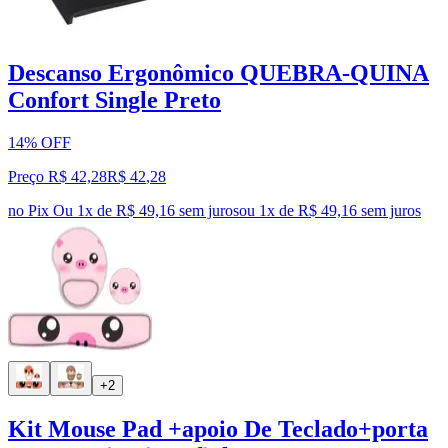
Descanso Ergonômico QUEBRA-QUINA
Confort Single Preto
14% OFF
Preço R$ 42,28
R$
42
,
28
no Pix
Ou 1x de R$ 49,16 sem juros
ou
1
x de
R$ 49,16
sem juros
+2
Kit Mouse Pad +apoio De Teclado+porta