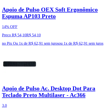
Apoio de Pulso OEX Soft Ergonômico
Espuma AP103 Preto
14% OFF
Preço R$ 54,10
R$
54
,
10
no Pix
Ou 1x de R$ 62,91 sem juros
ou
1
x de
R$ 62,91
sem juros
Apoio de Pulso Ac. Desktop Dot Para
Teclado Preto Multilaser - Ac366
3.0