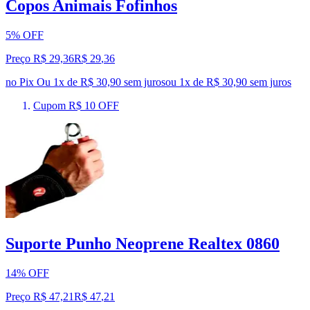
Copos Animais Fofinhos
5% OFF
Preço R$ 29,36
R$
29
,
36
no Pix
Ou 1x de R$ 30,90 sem juros
ou
1
x de
R$ 30,90
sem juros
Cupom R$ 10 OFF
Suporte Punho Neoprene Realtex 0860
14% OFF
Preço R$ 47,21
R$
47
,
21