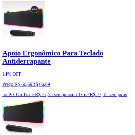
Apoio Ergonômico Para Teclado
Antiderrapante
14% OFF
Preço R$ 66,69
R$
66
,
69
no Pix
Ou 1x de R$ 77,55 sem juros
ou
1
x de
R$ 77,55
sem juros