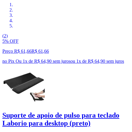
(2)
5% OFF
Preço R$ 61,66
R$
61
,
66
no Pix
Ou 1x de R$ 64,90 sem juros
ou
1
x de
R$ 64,90
sem juros
Suporte de apoio de pulso para teclado
Laborio para desktop (preto)