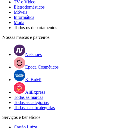
TV e Vídeo
Eletrodomésticos
Móveis
Informática
Moda
Todos os departamentos
Nossas marcas e parceiros
Netshoes
Epoca Cosméticos
KaBuM!
AliExpress
Todas as marcas
Todas as categorias
Todas as subcategorias
Serviços e benefícios
Cartão Luiza