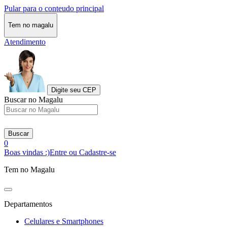
Pular para o conteudo principal
Tem no magalu
Atendimento
Digite seu CEP
Buscar no Magalu
Buscar
0
Boas vindas :)
Entre ou Cadastre-se
Tem no Magalu
Departamentos
Celulares e Smartphones