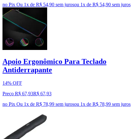
no Pix
Ou 1x de R$ 54,90 sem juros
ou
1
x de
R$ 54,90
sem juros
Apoio Ergonômico Para Teclado
Antiderrapante
14% OFF
Preço R$ 67,93
R$
67
,
93
no Pix
Ou 1x de R$ 78,99 sem juros
ou
1
x de
R$ 78,99
sem juros