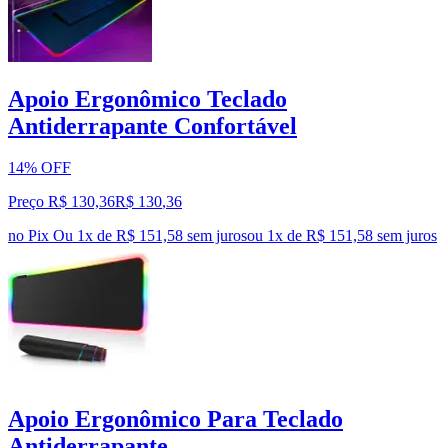
Apoio Ergonômico Teclado
Antiderrapante Confortável
14% OFF
Preço R$ 130,36
R$
130
,
36
no Pix
Ou 1x de R$ 151,58 sem juros
ou
1
x de
R$ 151,58
sem juros
Apoio Ergonômico Para Teclado
Antiderrapante