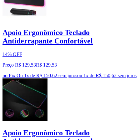
Apoio Ergonômico Teclado
Antiderrapante Confortável
14% OFF
Preço R$ 129,53
R$
129
,
53
no Pix
Ou 1x de R$ 150,62 sem juros
ou
1
x de
R$ 150,62
sem juros
Apoio Ergonômico Teclado