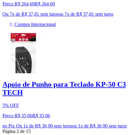
Preço R$ 264,69
R$
264
,
69
Ou 7x de R$ 37,81 sem juros
ou
7
x de
R$ 37,81
sem juros
Compra Internacional
Apoio de Punho para Teclado KP-50 C3
TECH
5% OFF
Preço R$ 35,06
R$
35
,
06
no Pix
Ou 1x de R$ 36,90 sem juros
ou
1
x de
R$ 36,90
sem juros
Página
2
de
15