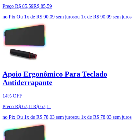
Preço R$ 85,59
R$
85
,
59
no Pix
Ou 1x de R$ 90,09 sem juros
ou
1
x de
R$ 90,09
sem juros
Apoio Ergonômico Para Teclado
Antiderrapante
14% OFF
Preço R$ 67,11
R$
67
,
11
no Pix
Ou 1x de R$ 78,03 sem juros
ou
1
x de
R$ 78,03
sem juros