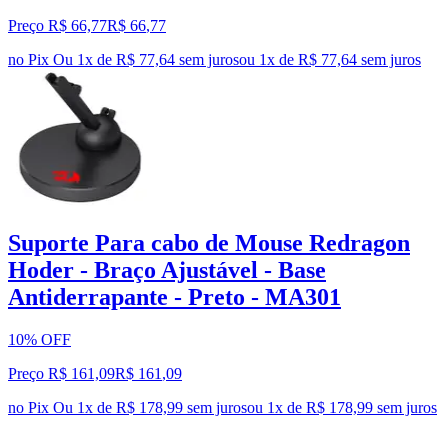
Preço R$ 66,77
R$
66
,
77
no Pix
Ou 1x de R$ 77,64 sem juros
ou
1
x de
R$ 77,64
sem juros
Suporte Para cabo de Mouse Redragon
Hoder - Braço Ajustável - Base
Antiderrapante - Preto - MA301
10% OFF
Preço R$ 161,09
R$
161
,
09
no Pix
Ou 1x de R$ 178,99 sem juros
ou
1
x de
R$ 178,99
sem juros