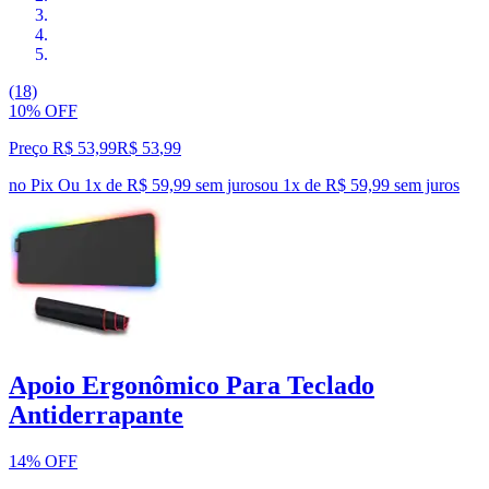
(18)
10% OFF
Preço R$ 53,99
R$
53
,
99
no Pix
Ou 1x de R$ 59,99 sem juros
ou
1
x de
R$ 59,99
sem juros
Apoio Ergonômico Para Teclado
Antiderrapante
14% OFF