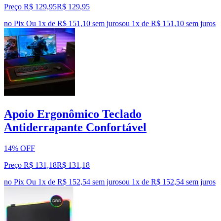
Preço R$ 129,95
R$
129
,
95
no Pix
Ou 1x de R$ 151,10 sem juros
ou
1
x de
R$ 151,10
sem juros
Apoio Ergonômico Teclado
Antiderrapante Confortável
14% OFF
Preço R$ 131,18
R$
131
,
18
no Pix
Ou 1x de R$ 152,54 sem juros
ou
1
x de
R$ 152,54
sem juros