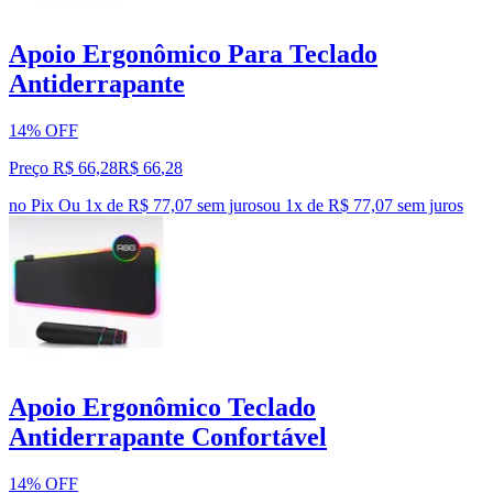
Apoio Ergonômico Para Teclado
Antiderrapante
14% OFF
Preço R$ 66,28
R$
66
,
28
no Pix
Ou 1x de R$ 77,07 sem juros
ou
1
x de
R$ 77,07
sem juros
Apoio Ergonômico Teclado
Antiderrapante Confortável
14% OFF