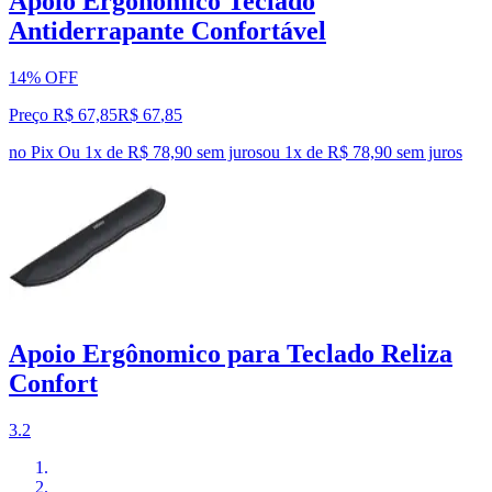
Apoio Ergonômico Teclado
Antiderrapante Confortável
14% OFF
Preço R$ 67,85
R$
67
,
85
no Pix
Ou 1x de R$ 78,90 sem juros
ou
1
x de
R$ 78,90
sem juros
Apoio Ergônomico para Teclado Reliza
Confort
3.2