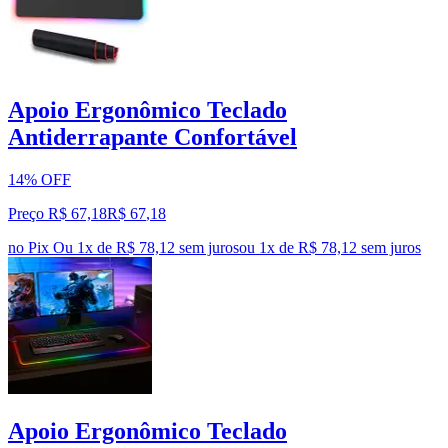
Apoio Ergonômico Teclado
Antiderrapante Confortável
14% OFF
Preço R$ 67,18
R$
67
,
18
no Pix
Ou 1x de R$ 78,12 sem juros
ou
1
x de
R$ 78,12
sem juros
Apoio Ergonômico Teclado