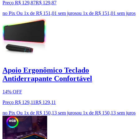
Preço R$ 129,87
R$
129
,
87
no Pix
Ou 1x de R$ 151,01 sem juros
ou
1
x de
R$ 151,01
sem juros
Apoio Ergonômico Teclado
Antiderrapante Confortável
14% OFF
Preço R$ 129,11
R$
129
,
11
no Pix
Ou 1x de R$ 150,13 sem juros
ou
1
x de
R$ 150,13
sem juros