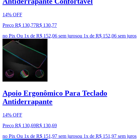
Antiderrapante Confortável
14% OFF
Preço R$ 130,77
R$
130
,
77
no Pix
Ou 1x de R$ 152,06 sem juros
ou
1
x de
R$ 152,06
sem juros
Apoio Ergonômico Para Teclado
Antiderrapante
14% OFF
Preço R$ 130,69
R$
130
,
69
no Pix
Ou 1x de R$ 151,97 sem juros
ou
1
x de
R$ 151,97
sem juros