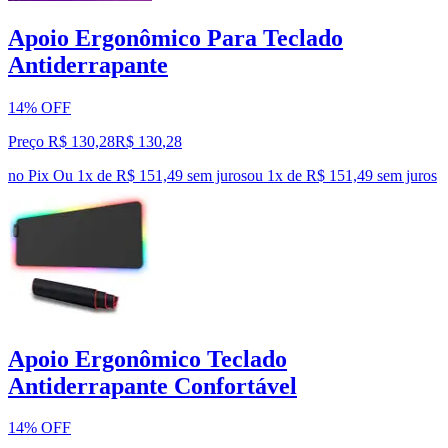
Apoio Ergonômico Para Teclado
Antiderrapante
14% OFF
Preço R$ 130,28
R$
130
,
28
no Pix
Ou 1x de R$ 151,49 sem juros
ou
1
x de
R$ 151,49
sem juros
Apoio Ergonômico Teclado
Antiderrapante Confortável
14% OFF