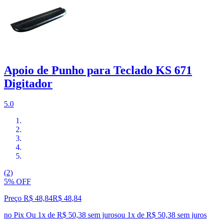
Apoio de Punho para Teclado KS 671
Digitador
5.0
(2)
5% OFF
Preço R$ 48,84
R$
48
,
84
no Pix
Ou 1x de R$ 50,38 sem juros
ou
1
x de
R$ 50,38
sem juros