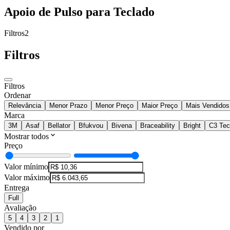
Apoio de Pulso para Teclado
Filtros
2
Filtros
Filtros
Ordenar
Relevância
Menor Prazo
Menor Preço
Maior Preço
Mais Vendidos
Marca
3M
Asaf
Bellator
Bfukvou
Bivena
Braceability
Bright
C3 Te
Mostrar todos
Preço
Valor mínimo
Valor máximo
Entrega
Full
Avaliação
5
4
3
2
1
Vendido por