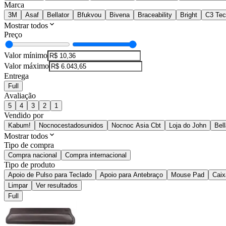
Marca
3M
Asaf
Bellator
Bfukvou
Bivena
Braceability
Bright
C3 Te
Mostrar todos
Preço
Valor mínimo
Valor máximo
Entrega
Full
Avaliação
5
4
3
2
1
Vendido por
Kabum!
Nocnocestadosunidos
Nocnoc Asia Cbt
Loja do John
Bell
Mostrar todos
Tipo de compra
Compra nacional
Compra internacional
Tipo de produto
Apoio de Pulso para Teclado
Apoio para Antebraço
Mouse Pad
Caix
Limpar
Ver resultados
Full