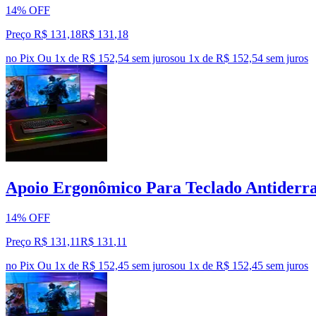
14% OFF
Preço R$ 131,18
R$
131
,
18
no Pix
Ou 1x de R$ 152,54 sem juros
ou
1
x de
R$ 152,54
sem juros
Apoio Ergonômico Para Teclado Antiderr
14% OFF
Preço R$ 131,11
R$
131
,
11
no Pix
Ou 1x de R$ 152,45 sem juros
ou
1
x de
R$ 152,45
sem juros