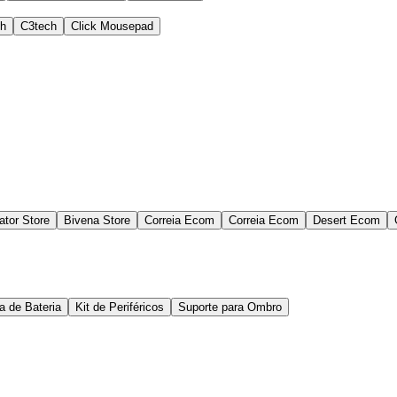
ch
C3tech
Click Mousepad
ator Store
Bivena Store
Correia Ecom
Correia Ecom
Desert Ecom
a de Bateria
Kit de Periféricos
Suporte para Ombro