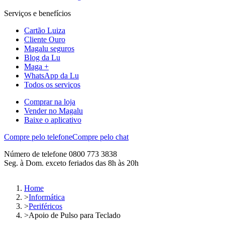
Serviços e benefícios
Cartão Luiza
Cliente Ouro
Magalu seguros
Blog da Lu
Maga +
WhatsApp da Lu
Todos os serviços
Comprar na loja
Vender no Magalu
Baixe o aplicativo
Compre pelo telefone
Compre pelo chat
Número de telefone 0800 773 3838
Seg. à Dom. exceto feriados das 8h às 20h
Home
>
Informática
>
Periféricos
>
Apoio de Pulso para Teclado