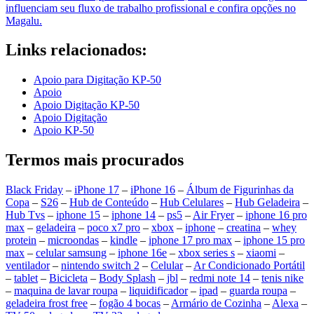
influenciam seu fluxo de trabalho profissional e confira opções no
Magalu.
Links relacionados:
Apoio para Digitação KP-50
Apoio
Apoio Digitação KP-50
Apoio Digitação
Apoio KP-50
Termos mais procurados
Black Friday
–
iPhone 17
–
iPhone 16
–
Álbum de Figurinhas da
Copa
–
S26
–
Hub de Conteúdo
–
Hub Celulares
–
Hub Geladeira
–
Hub Tvs
–
iphone 15
–
iphone 14
–
ps5
–
Air Fryer
–
iphone 16 pro
max
–
geladeira
–
poco x7 pro
–
xbox
–
iphone
–
creatina
–
whey
protein
–
microondas
–
kindle
–
iphone 17 pro max
–
iphone 15 pro
max
–
celular samsung
–
iphone 16e
–
xbox series s
–
xiaomi
–
ventilador
–
nintendo switch 2
–
Celular
–
Ar Condicionado Portátil
–
tablet
–
Bicicleta
–
Body Splash
–
jbl
–
redmi note 14
–
tenis nike
–
maquina de lavar roupa
–
liquidificador
–
ipad
–
guarda roupa
–
geladeira frost free
–
fogão 4 bocas
–
Armário de Cozinha
–
Alexa
–