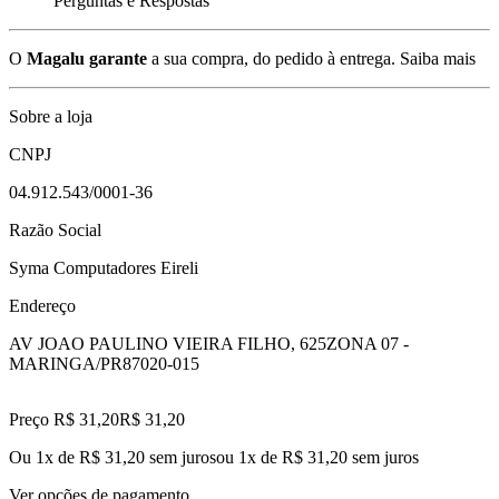
Perguntas e Respostas
O
Magalu garante
a sua compra, do pedido à entrega.
Saiba mais
Sobre a loja
CNPJ
04.912.543/0001-36
Razão Social
Syma Computadores Eireli
Endereço
AV JOAO PAULINO VIEIRA FILHO, 625
ZONA 07 -
MARINGA/PR
87020-015
Preço R$ 31,20
R$
31
,
20
Ou 1x de R$ 31,20 sem juros
ou
1
x de
R$ 31,20
sem juros
Ver opções de pagamento