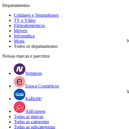
Departamentos
Celulares e Smartphones
TV e Vídeo
Eletrodomésticos
Móveis
Informática
Moda
N
Todos os departamentos
Nossas marcas e parceiros
Netshoes
Epoca Cosméticos
S
KaBuM!
AliExpress
Todas as marcas
Todas as categorias
Todas as subcategorias