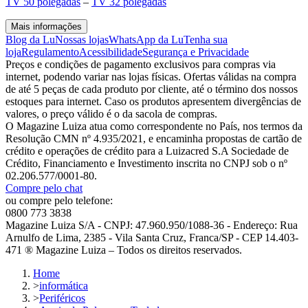
TV 50 polegadas
–
TV 32 polegadas
Mais informações
Blog da Lu
Nossas lojas
WhatsApp da Lu
Tenha sua
loja
Regulamento
Acessibilidade
Segurança e Privacidade
Preços e condições de pagamento exclusivos para compras via
internet, podendo variar nas lojas físicas. Ofertas válidas na compra
de até 5 peças de cada produto por cliente, até o término dos nossos
estoques para internet. Caso os produtos apresentem divergências de
valores, o preço válido é o da sacola de compras.
O Magazine Luiza atua como correspondente no País, nos termos da
Resolução CMN nº 4.935/2021, e encaminha propostas de cartão de
crédito e operações de crédito para a Luizacred S.A Sociedade de
Crédito, Financiamento e Investimento inscrita no CNPJ sob o nº
02.206.577/0001-80.
Compre pelo chat
ou compre pelo telefone:
0800 773 3838
Magazine Luiza S/A - CNPJ: 47.960.950/1088-36 - Endereço: Rua
Arnulfo de Lima, 2385 - Vila Santa Cruz, Franca/SP - CEP 14.403-
471 ® Magazine Luiza – Todos os direitos reservados.
Home
>
informática
>
Periféricos