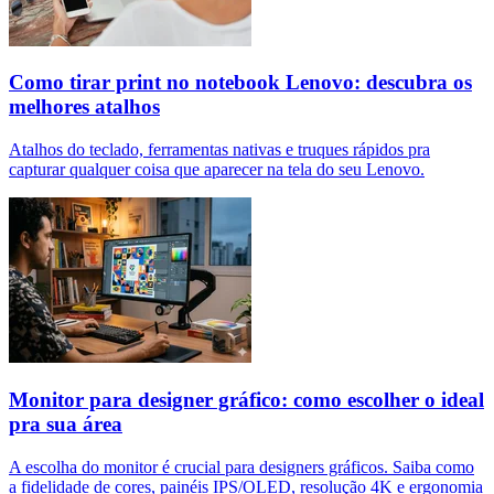
Como tirar print no notebook Lenovo: descubra os
melhores atalhos
Atalhos do teclado, ferramentas nativas e truques rápidos pra
capturar qualquer coisa que aparecer na tela do seu Lenovo.
Monitor para designer gráfico: como escolher o ideal
pra sua área
A escolha do monitor é crucial para designers gráficos. Saiba como
a fidelidade de cores, painéis IPS/OLED, resolução 4K e ergonomia