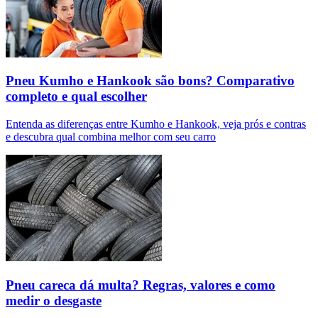
Pneu Kumho e Hankook são bons? Comparativo
completo e qual escolher
Entenda as diferenças entre Kumho e Hankook, veja prós e contras
e descubra qual combina melhor com seu carro
Pneu careca dá multa? Regras, valores e como
medir o desgaste