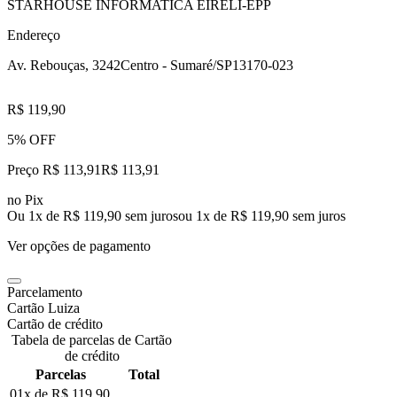
STARHOUSE INFORMATICA EIRELI-EPP
Endereço
Av. Rebouças, 3242
Centro - Sumaré/SP
13170-023
R$ 119,90
5% OFF
Preço R$ 113,91
R$
113
,
91
no Pix
Ou 1x de R$ 119,90 sem juros
ou
1
x de
R$ 119,90
sem juros
Ver opções de pagamento
Parcelamento
Cartão Luiza
Cartão de crédito
Tabela de parcelas de Cartão
de crédito
Parcelas
Total
01x de
R$ 119,90