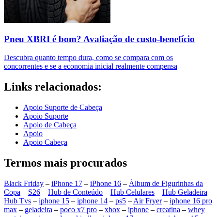
Pneu XBRI é bom? Avaliação de custo-benefício
Descubra quanto tempo dura, como se compara com os
concorrentes e se a economia inicial realmente compensa
Links relacionados:
Apoio Suporte de Cabeça
Apoio Suporte
Apoio de Cabeça
Apoio
Apoio Cabeça
Termos mais procurados
Black Friday
–
iPhone 17
–
iPhone 16
–
Álbum de Figurinhas da
Copa
–
S26
–
Hub de Conteúdo
–
Hub Celulares
–
Hub Geladeira
–
Hub Tvs
–
iphone 15
–
iphone 14
–
ps5
–
Air Fryer
–
iphone 16 pro
max
–
geladeira
–
poco x7 pro
–
xbox
–
iphone
–
creatina
–
whey