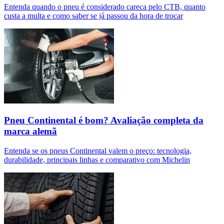
Entenda quando o pneu é considerado careca pelo CTB, quanto
custa a multa e como saber se já passou da hora de trocar
Pneu Continental é bom? Avaliação completa da
marca alemã
Entenda se os pneus Continental valem o preço: tecnologia,
durabilidade, principais linhas e comparativo com Michelin