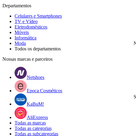
Departamentos
Celulares e Smartphones
TV e Vídeo
Eletrodomésticos
Móveis
Informática
Moda
N
Todos os departamentos
Nossas marcas e parceiros
Netshoes
Epoca Cosméticos
S
KaBuM!
AliExpress
Todas as marcas
Todas as categorias
Todas as subcategorias