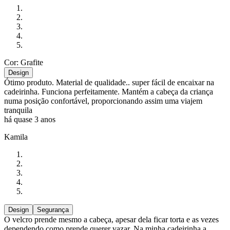
Cor: Grafite
Design
Ótimo produto. Material de qualidade.. super fácil de encaixar na
cadeirinha. Funciona perfeitamente. Mantém a cabeça da criança
numa posição confortável, proporcionando assim uma viajem
tranquila
há quase 3 anos
Kamila
Design
Segurança
O velcro prende mesmo a cabeça, apesar dela ficar torta e as vezes
dependendo como prende querer vazar. Na minha cadeirinha a