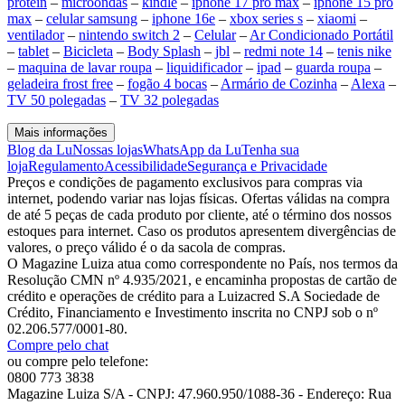
protein
–
microondas
–
kindle
–
iphone 17 pro max
–
iphone 15 pro
max
–
celular samsung
–
iphone 16e
–
xbox series s
–
xiaomi
–
ventilador
–
nintendo switch 2
–
Celular
–
Ar Condicionado Portátil
–
tablet
–
Bicicleta
–
Body Splash
–
jbl
–
redmi note 14
–
tenis nike
–
maquina de lavar roupa
–
liquidificador
–
ipad
–
guarda roupa
–
geladeira frost free
–
fogão 4 bocas
–
Armário de Cozinha
–
Alexa
–
TV 50 polegadas
–
TV 32 polegadas
Mais informações
Blog da Lu
Nossas lojas
WhatsApp da Lu
Tenha sua
loja
Regulamento
Acessibilidade
Segurança e Privacidade
Preços e condições de pagamento exclusivos para compras via
internet, podendo variar nas lojas físicas. Ofertas válidas na compra
de até 5 peças de cada produto por cliente, até o término dos nossos
estoques para internet. Caso os produtos apresentem divergências de
valores, o preço válido é o da sacola de compras.
O Magazine Luiza atua como correspondente no País, nos termos da
Resolução CMN nº 4.935/2021, e encaminha propostas de cartão de
crédito e operações de crédito para a Luizacred S.A Sociedade de
Crédito, Financiamento e Investimento inscrita no CNPJ sob o nº
02.206.577/0001-80.
Compre pelo chat
ou compre pelo telefone:
0800 773 3838
Magazine Luiza S/A - CNPJ: 47.960.950/1088-36 - Endereço: Rua