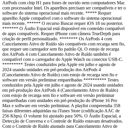
AirPods com chip H1 para fones de ouvido nem computadores Mac
com processador Intel. Os aparelhos precisam ser compatíveis e ter o
software do sistema operacional mais recente. ***** Requer
aparelho Apple compatível com o software do sistema operacional
mais recente. ****** O recurso Buscar requer iOS 18 ou posterior.
******* O Áudio Espacial está disponível em conteúdo compatível
de apps compatíveis. Requer iPhone com câmera TrueDepth para
criação de perfil personalizado. ******** Os AirPods 4 com
Cancelamento Ativo de Ruído são compatíveis com recarga sem fio,
que requer um carregador sem fio padrão Qi. O estojo de recarga
dos AirPods 4 com Cancelamento Ativo de Ruído também é
compatível com o carregador do Apple Watch ou conector USB-C.
********* Testes conduzidos pela Apple em julho e agosto de
2024 usando unidades em pré-produção dos AirPods 4
(Cancelamento Ativo de Ruído) com estojo de recarga sem fio e
software em versão preliminar emparelhadas ********** Testes
conduzidos pela Apple em julho e agosto de 2024 usando unidades
em pré-produção dos AirPods 4 (Cancelamento Ativo de Ruído)
com estojo de recarga sem fio e software em versão preliminar
emparelhadas com unidades em pré-produção do iPhone 16 Pro
Max e software em versão preliminar. A playlist compreendia 358
faixas diferentes adquiridas na iTunes Store (codificação AAC de
256 Kbps). O volume foi ajustado para 50%. O Áudio Espacial, a
Detecção de Conversa e o Controle de Ruído estavam desativados.
Com o Controle de Ruído ajustado para Cancelamento Ativo de