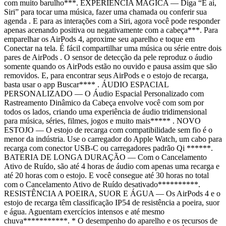
com muito barulho***. EXPERIÊNCIA MÁGICA — Diga “E aí,
Siri” para tocar uma música, fazer uma chamada ou conferir sua
agenda . E para as interações com a Siri, agora você pode responder
apenas acenando positiva ou negativamente com a cabeça***. Para
emparelhar os AirPods 4, aproxime seu aparelho e toque em
Conectar na tela. É fácil compartilhar uma música ou série entre dois
pares de AirPods . O sensor de detecção da pele reproduz o áudio
somente quando os AirPods estão no ouvido e pausa assim que são
removidos. E, para encontrar seus AirPods e o estojo de recarga,
basta usar o app Buscar**** . ÁUDIO ESPACIAL
PERSONALIZADO — O Áudio Espacial Personalizado com
Rastreamento Dinâmico da Cabeça envolve você com som por
todos os lados, criando uma experiência de áudio tridimensional
para música, séries, filmes, jogos e muito mais***** . NOVO
ESTOJO — O estojo de recarga com compatibilidade sem fio é o
menor da indústria. Use o carregador do Apple Watch, um cabo para
recarga com conector USB-C ou carregadores padrão Qi ******.
BATERIA DE LONGA DURAÇÃO — Com o Cancelamento
Ativo de Ruído, são até 4 horas de áudio com apenas uma recarga e
até 20 horas com o estojo. E você consegue até 30 horas no total
com o Cancelamento Ativo de Ruído desativado**********.
RESISTÊNCIA A POEIRA, SUOR E ÁGUA — Os AirPods 4 e o
estojo de recarga têm classificação IP54 de resistência a poeira, suor
e água. Aguentam exercícios intensos e até mesmo
chuva***********. * O desempenho do aparelho e os recursos de