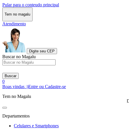
Pular para o conteudo principal
Tem no magalu
Atendimento
Digite seu CEP
Buscar no Magalu
Buscar
0
Boas vindas :)
Entre ou Cadastre-se
Tem no Magalu
D
Departamentos
Celulares e Smartphones