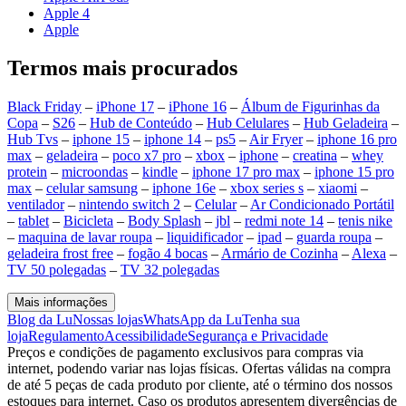
Apple 4
Apple
Termos mais procurados
Black Friday
–
iPhone 17
–
iPhone 16
–
Álbum de Figurinhas da
Copa
–
S26
–
Hub de Conteúdo
–
Hub Celulares
–
Hub Geladeira
–
Hub Tvs
–
iphone 15
–
iphone 14
–
ps5
–
Air Fryer
–
iphone 16 pro
max
–
geladeira
–
poco x7 pro
–
xbox
–
iphone
–
creatina
–
whey
protein
–
microondas
–
kindle
–
iphone 17 pro max
–
iphone 15 pro
max
–
celular samsung
–
iphone 16e
–
xbox series s
–
xiaomi
–
ventilador
–
nintendo switch 2
–
Celular
–
Ar Condicionado Portátil
–
tablet
–
Bicicleta
–
Body Splash
–
jbl
–
redmi note 14
–
tenis nike
–
maquina de lavar roupa
–
liquidificador
–
ipad
–
guarda roupa
–
geladeira frost free
–
fogão 4 bocas
–
Armário de Cozinha
–
Alexa
–
TV 50 polegadas
–
TV 32 polegadas
Mais informações
Blog da Lu
Nossas lojas
WhatsApp da Lu
Tenha sua
loja
Regulamento
Acessibilidade
Segurança e Privacidade
Preços e condições de pagamento exclusivos para compras via
internet, podendo variar nas lojas físicas. Ofertas válidas na compra
de até 5 peças de cada produto por cliente, até o término dos nossos
estoques para internet. Caso os produtos apresentem divergências de