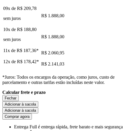
09x de
R$ 209,78
R$ 1.888,00
sem juros
10x de
R$ 188,80
R$ 1.888,00
sem juros
11x de
R$ 187,36
*
R$ 2.060,95
12x de
R$ 178,42
*
R$ 2.141,03
*Juros: Todos os encargos da operação, como juros, custo de
parcelamento e outras tarifas estão incluídas neste valor.
Calcular frete e prazo
Fechar
Adicionar à sacola
Adicionar à sacola
Comprar agora
Entrega Full
é entrega rápida, frete barato e mais segurança