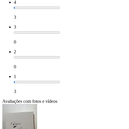
4
3
3
0
2
0
1
3
Avaliações com fotos e vídeos