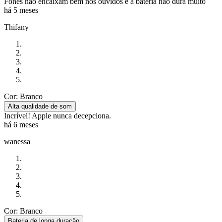
Fones não encaixam bem nos ouvidos e a bateria não dura muito
há 5 meses
Thifany
Cor: Branco
Alta qualidade de som
Incrível! Apple nunca decepciona.
há 6 meses
wanessa
Cor: Branco
Bateria de longa duração