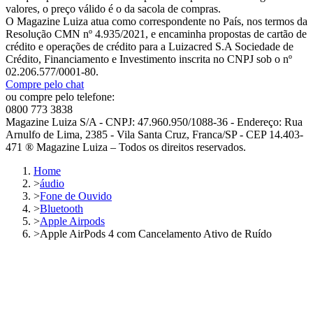
valores, o preço válido é o da sacola de compras.
O Magazine Luiza atua como correspondente no País, nos termos da
Resolução CMN nº 4.935/2021, e encaminha propostas de cartão de
crédito e operações de crédito para a Luizacred S.A Sociedade de
Crédito, Financiamento e Investimento inscrita no CNPJ sob o nº
02.206.577/0001-80.
Compre pelo chat
ou compre pelo telefone:
0800 773 3838
Magazine Luiza S/A - CNPJ: 47.960.950/1088-36 - Endereço: Rua
Arnulfo de Lima, 2385 - Vila Santa Cruz, Franca/SP - CEP 14.403-
471 ® Magazine Luiza – Todos os direitos reservados.
Home
>
áudio
>
Fone de Ouvido
>
Bluetooth
>
Apple Airpods
>
Apple AirPods 4 com Cancelamento Ativo de Ruído