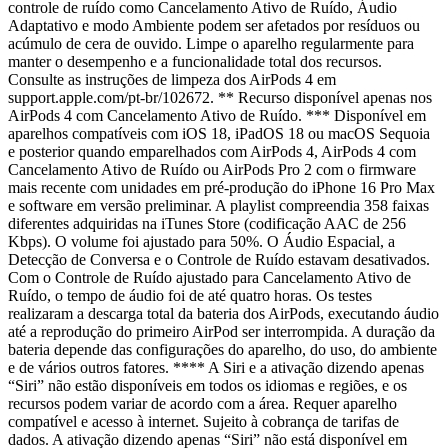
controle de ruído como Cancelamento Ativo de Ruído, Áudio
Adaptativo e modo Ambiente podem ser afetados por resíduos ou
acúmulo de cera de ouvido. Limpe o aparelho regularmente para
manter o desempenho e a funcionalidade total dos recursos.
Consulte as instruções de limpeza dos AirPods 4 em
support.apple.com/pt-br/102672. ** Recurso disponível apenas nos
AirPods 4 com Cancelamento Ativo de Ruído. *** Disponível em
aparelhos compatíveis com iOS 18, iPadOS 18 ou macOS Sequoia
e posterior quando emparelhados com AirPods 4, AirPods 4 com
Cancelamento Ativo de Ruído ou AirPods Pro 2 com o firmware
mais recente com unidades em pré-produção do iPhone 16 Pro Max
e software em versão preliminar. A playlist compreendia 358 faixas
diferentes adquiridas na iTunes Store (codificação AAC de 256
Kbps). O volume foi ajustado para 50%. O Áudio Espacial, a
Detecção de Conversa e o Controle de Ruído estavam desativados.
Com o Controle de Ruído ajustado para Cancelamento Ativo de
Ruído, o tempo de áudio foi de até quatro horas. Os testes
realizaram a descarga total da bateria dos AirPods, executando áudio
até a reprodução do primeiro AirPod ser interrompida. A duração da
bateria depende das configurações do aparelho, do uso, do ambiente
e de vários outros fatores. **** A Siri e a ativação dizendo apenas
“Siri” não estão disponíveis em todos os idiomas e regiões, e os
recursos podem variar de acordo com a área. Requer aparelho
compatível e acesso à internet. Sujeito à cobrança de tarifas de
dados. A ativação dizendo apenas “Siri” não está disponível em