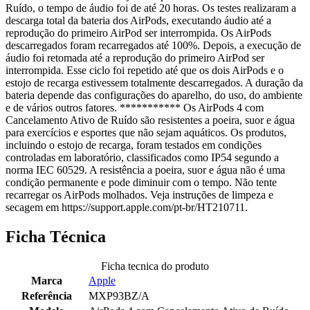
Ruído, o tempo de áudio foi de até 20 horas. Os testes realizaram a
descarga total da bateria dos AirPods, executando áudio até a
reprodução do primeiro AirPod ser interrompida. Os AirPods
descarregados foram recarregados até 100%. Depois, a execução de
áudio foi retomada até a reprodução do primeiro AirPod ser
interrompida. Esse ciclo foi repetido até que os dois AirPods e o
estojo de recarga estivessem totalmente descarregados. A duração da
bateria depende das configurações do aparelho, do uso, do ambiente
e de vários outros fatores. *********** Os AirPods 4 com
Cancelamento Ativo de Ruído são resistentes a poeira, suor e água
para exercícios e esportes que não sejam aquáticos. Os produtos,
incluindo o estojo de recarga, foram testados em condições
controladas em laboratório, classificados como IP54 segundo a
norma IEC 60529. A resistência a poeira, suor e água não é uma
condição permanente e pode diminuir com o tempo. Não tente
recarregar os AirPods molhados. Veja instruções de limpeza e
secagem em https://support.apple.com/pt-br/HT210711.
Ficha Técnica
Ficha tecnica do produto
Marca
Apple
Referência
MXP93BZ/A