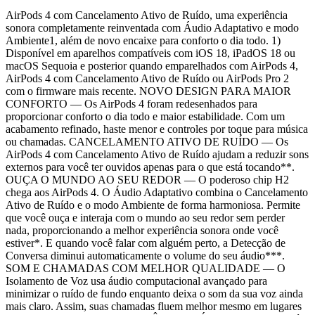
AirPods 4 com Cancelamento Ativo de Ruído, uma experiência
sonora completamente reinventada com Áudio Adaptativo e modo
Ambiente1, além de novo encaixe para conforto o dia todo. 1)
Disponível em aparelhos compatíveis com iOS 18, iPadOS 18 ou
macOS Sequoia e posterior quando emparelhados com AirPods 4,
AirPods 4 com Cancelamento Ativo de Ruído ou AirPods Pro 2
com o firmware mais recente. NOVO DESIGN PARA MAIOR
CONFORTO — Os AirPods 4 foram redesenhados para
proporcionar conforto o dia todo e maior estabilidade. Com um
acabamento refinado, haste menor e controles por toque para música
ou chamadas. CANCELAMENTO ATIVO DE RUÍDO — Os
AirPods 4 com Cancelamento Ativo de Ruído ajudam a reduzir sons
externos para você ter ouvidos apenas para o que está tocando**.
OUÇA O MUNDO AO SEU REDOR — O poderoso chip H2
chega aos AirPods 4. O Áudio Adaptativo combina o Cancelamento
Ativo de Ruído e o modo Ambiente de forma harmoniosa. Permite
que você ouça e interaja com o mundo ao seu redor sem perder
nada, proporcionando a melhor experiência sonora onde você
estiver*. E quando você falar com alguém perto, a Detecção de
Conversa diminui automaticamente o volume do seu áudio***.
SOM E CHAMADAS COM MELHOR QUALIDADE — O
Isolamento de Voz usa áudio computacional avançado para
minimizar o ruído de fundo enquanto deixa o som da sua voz ainda
mais claro. Assim, suas chamadas fluem melhor mesmo em lugares