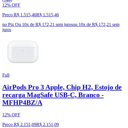
12% OFF
Preço R$ 1.515,46
R$
1.515
,
46
no Pix
Ou 10x de R$ 172,21 sem juros
ou
10
x de
R$ 172,21
sem
juros
Full
AirPods Pro 3 Apple, Chip H2, Estojo de
recarga MagSafe USB-C, Branco -
MFHP4BZ/A
12% OFF
Preço R$ 2.151,09
R$
2.151
,
09