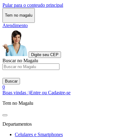
Pular para o conteudo principal
Tem no magalu
Atendimento
Digite seu CEP
Buscar no Magalu
Buscar
0
Boas vindas :)
Entre ou Cadastre-se
Tem no Magalu
Departamentos
Celulares e Smartphones