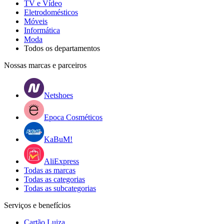
TV e Vídeo
Eletrodomésticos
Móveis
Informática
Moda
Todos os departamentos
Nossas marcas e parceiros
Netshoes
Epoca Cosméticos
KaBuM!
AliExpress
Todas as marcas
Todas as categorias
Todas as subcategorias
Serviços e benefícios
Cartão Luiza