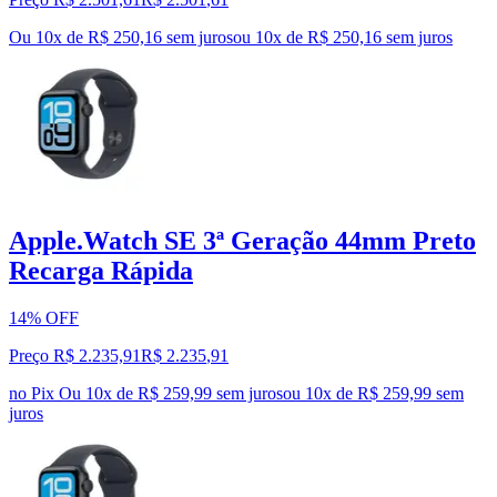
Ou 10x de R$ 250,16 sem juros
ou
10
x de
R$ 250,16
sem juros
Apple.Watch SE 3ª Geração 44mm Preto
Recarga Rápida
14% OFF
Preço R$ 2.235,91
R$
2.235
,
91
no Pix
Ou 10x de R$ 259,99 sem juros
ou
10
x de
R$ 259,99
sem
juros