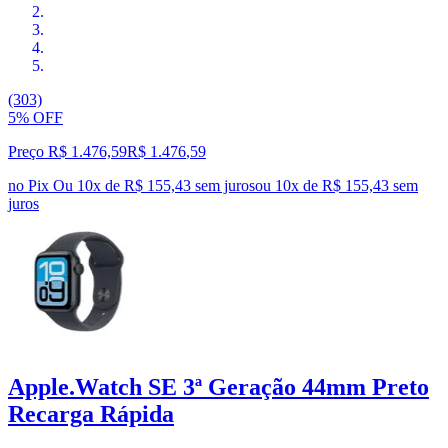
(303)
5% OFF
Preço R$ 1.476,59
R$
1.476
,
59
no Pix
Ou 10x de R$ 155,43 sem juros
ou
10
x de
R$ 155,43
sem
juros
Apple.Watch SE 3ª Geração 44mm Preto
Recarga Rápida