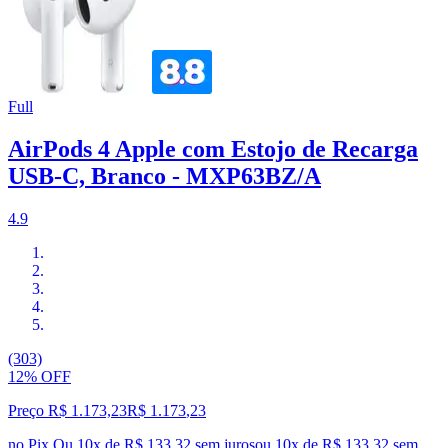
Full
AirPods 4 Apple com Estojo de Recarga
USB-C, Branco - MXP63BZ/A
4.9
(303)
12% OFF
Preço R$ 1.173,23
R$
1.173
,
23
no Pix
Ou 10x de R$ 133,32 sem juros
ou
10
x de
R$ 133,32
sem