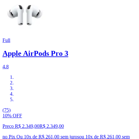
Full
Apple AirPods Pro 3
4.8
(75)
10% OFF
Preço R$ 2.349,00
R$
2.349
,
00
no Pix
Ou 10x de R$ 261,00 sem juros
ou
10
x de
R$ 261,00
sem