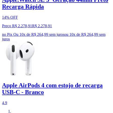
Recarga Rápida
14% OFF
Preço R$ 2.278,91
R$
2.278
,
91
no Pix
Ou 10x de R$ 264,99 sem juros
ou
10
x de
R$ 264,99
sem
juros
Apple AirPods 4 com estojo de recarga
USB-C - Branco
4.9