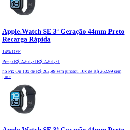
Apple.Watch SE 3ª Geração 44mm Preto
Recarga Rápida
14% OFF
Preço R$ 2.261,71
R$
2.261
,
71
no Pix
Ou 10x de R$ 262,99 sem juros
ou
10
x de
R$ 262,99
sem
juros
Apple.Watch SE 3ª Geração 44mm Preto