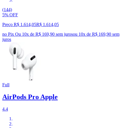
(144)
5% OFF
Preço R$ 1.614,05
R$
1.614
,
05
no Pix
Ou 10x de R$ 169,90 sem juros
ou
10
x de
R$ 169,90
sem
juros
Full
AirPods Pro Apple
4.4