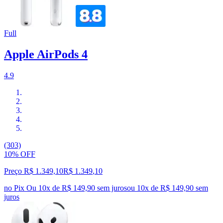
Full
Apple AirPods 4
4.9
(303)
10% OFF
Preço R$ 1.349,10
R$
1.349
,
10
no Pix
Ou 10x de R$ 149,90 sem juros
ou
10
x de
R$ 149,90
sem
juros