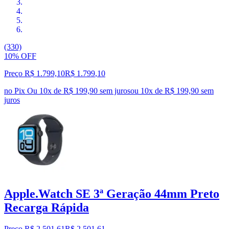
(330)
10% OFF
Preço R$ 1.799,10
R$
1.799
,
10
no Pix
Ou 10x de R$ 199,90 sem juros
ou
10
x de
R$ 199,90
sem
juros
Apple.Watch SE 3ª Geração 44mm Preto
Recarga Rápida
Preço R$ 2.501,61
R$
2.501
,
61