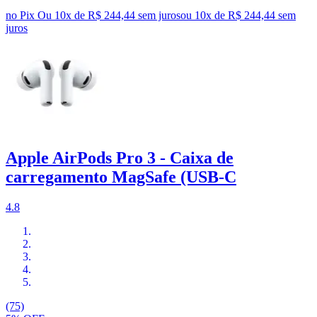
no Pix
Ou 10x de R$ 244,44 sem juros
ou
10
x de
R$ 244,44
sem
juros
Apple AirPods Pro 3 - Caixa de
carregamento MagSafe (USB-C
4.8
(75)