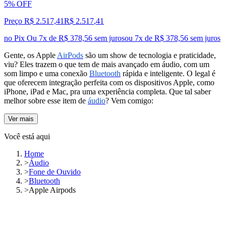
5% OFF
Preço R$ 2.517,41
R$
2.517
,
41
no Pix
Ou 7x de R$ 378,56 sem juros
ou
7
x de
R$ 378,56
sem juros
Gente, os Apple
AirPods
são um show de tecnologia e praticidade,
viu? Eles trazem o que tem de mais avançado em áudio, com um
som limpo e uma conexão
Bluetooth
rápida e inteligente. O legal é
que oferecem integração perfeita com os dispositivos Apple, como
iPhone, iPad e Mac, pra uma experiência completa. Que tal saber
melhor sobre esse item de
áudio
? Vem comigo:
Ver mais
Você está aqui
Home
>
Áudio
>
Fone de Ouvido
>
Bluetooth
>
Apple Airpods