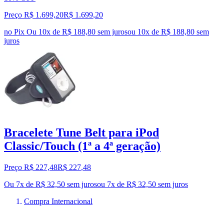
Preço R$ 1.699,20
R$
1.699
,
20
no Pix
Ou 10x de R$ 188,80 sem juros
ou
10
x de
R$ 188,80
sem
juros
Bracelete Tune Belt para iPod
Classic/Touch (1ª a 4ª geração)
Preço R$ 227,48
R$
227
,
48
Ou 7x de R$ 32,50 sem juros
ou
7
x de
R$ 32,50
sem juros
Compra Internacional