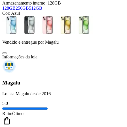
Armazenamento interno:
128GB
128GB
256GB
512GB
Cor:
Azul
Vendido e entregue por
Magalu
Informações da loja
Magalu
Lojista Magalu desde 2016
5.0
Ruim
Ótimo