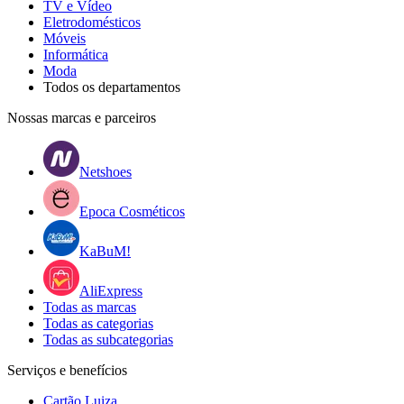
TV e Vídeo
Eletrodomésticos
Móveis
Informática
Moda
Todos os departamentos
Nossas marcas e parceiros
Netshoes
Epoca Cosméticos
KaBuM!
AliExpress
Todas as marcas
Todas as categorias
Todas as subcategorias
Serviços e benefícios
Cartão Luiza