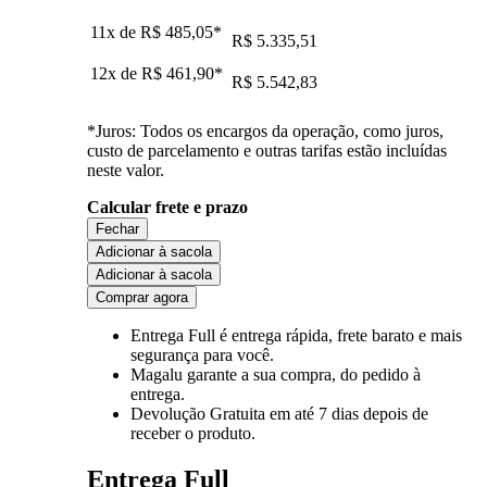
11x de
R$ 485,05
*
R$ 5.335,51
12x de
R$ 461,90
*
R$ 5.542,83
*Juros: Todos os encargos da operação, como juros,
custo de parcelamento e outras tarifas estão incluídas
neste valor.
Calcular frete e prazo
Fechar
Adicionar à sacola
Adicionar à sacola
Comprar agora
Entrega Full
é entrega rápida, frete barato e mais
segurança para você.
Magalu garante
a sua compra, do pedido à
entrega.
Devolução Gratuita
em até 7 dias depois de
receber o produto.
Entrega Full