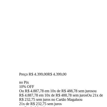
Preço R$ 4.399,00
R$
4.399
,
00
no Pix
10% OFF
Ou R$ 4.887,78 em 10x de R$ 488,78 sem juros
ou
R$ 4.887,78
em
10
x de
R$ 488,78
sem juros
Ou 21x de
R$ 232,75 sem juros no Cartão Magalu
ou
21
x de
R$ 232,75
sem juros