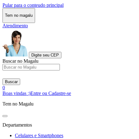
Pular para o conteudo principal
Tem no magalu
Atendimento
Digite seu CEP
Buscar no Magalu
Buscar
0
Boas vindas :)
Entre ou Cadastre-se
Tem no Magalu
Departamentos
Celulares e Smartphones