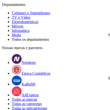
Departamentos
Celulares e Smartphones
TV e Vídeo
Eletrodomésticos
Móveis
Informática
Moda
N
Todos os departamentos
Nossas marcas e parceiros
Netshoes
Epoca Cosméticos
S
KaBuM!
AliExpress
Todas as marcas
Todas as categorias
Todas as subcategorias