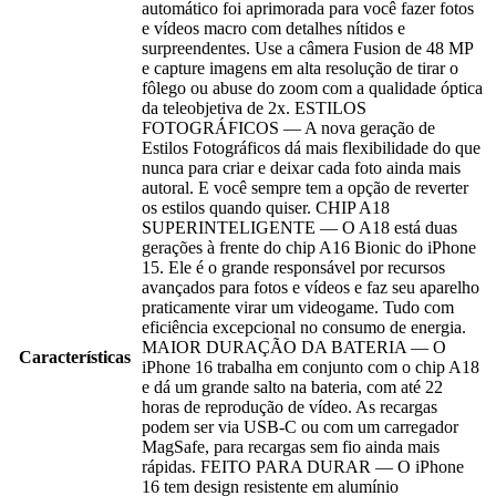
automático foi aprimorada para você fazer fotos
e vídeos macro com detalhes nítidos e
surpreendentes. Use a câmera Fusion de 48 MP
e capture imagens em alta resolução de tirar o
fôlego ou abuse do zoom com a qualidade óptica
da teleobjetiva de 2x. ESTILOS
FOTOGRÁFICOS — A nova geração de
Estilos Fotográficos dá mais flexibilidade do que
nunca para criar e deixar cada foto ainda mais
autoral. E você sempre tem a opção de reverter
os estilos quando quiser. CHIP A18
SUPERINTELIGENTE — O A18 está duas
gerações à frente do chip A16 Bionic do iPhone
15. Ele é o grande responsável por recursos
avançados para fotos e vídeos e faz seu aparelho
praticamente virar um videogame. Tudo com
eficiência excepcional no consumo de energia.
MAIOR DURAÇÃO DA BATERIA — O
Características
iPhone 16 trabalha em conjunto com o chip A18
e dá um grande salto na bateria, com até 22
horas de reprodução de vídeo. As recargas
podem ser via USB-C ou com um carregador
MagSafe, para recargas sem fio ainda mais
rápidas. FEITO PARA DURAR — O iPhone
16 tem design resistente em alumínio