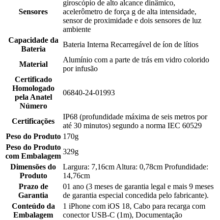
giroscópio de alto alcance dinâmico,
Sensores
acelerômetro de força g de alta intensidade,
sensor de proximidade e dois sensores de luz
ambiente
Capacidade da
Bateria Interna Recarregável de íon de lítios
Bateria
Alumínio com a parte de trás em vidro colorido
Material
por infusão
Certificado
Homologado
06840-24-01993
pela Anatel
Número
IP68 (profundidade máxima de seis metros por
Certificações
até 30 minutos) segundo a norma IEC 60529
Peso do Produto
170g
Peso do Produto
329g
com Embalagem
Dimensões do
Largura: 7,16cm Altura: 0,78cm Profundidade:
Produto
14,76cm
Prazo de
01 ano (3 meses de garantia legal e mais 9 meses
Garantia
de garantia especial concedida pelo fabricante).
Conteúdo da
1 iPhone com iOS 18, Cabo para recarga com
Embalagem
conector USB-C (1m), Documentação