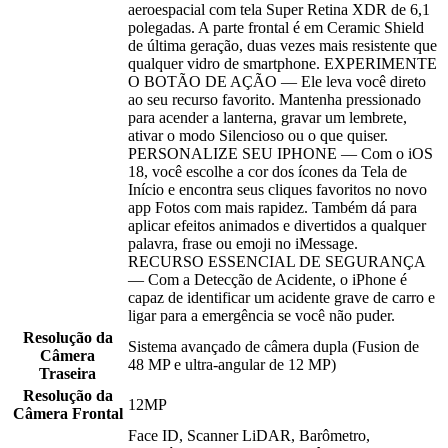
aeroespacial com tela Super Retina XDR de 6,1
polegadas. A parte frontal é em Ceramic Shield
de última geração, duas vezes mais resistente que
qualquer vidro de smartphone. EXPERIMENTE
O BOTÃO DE AÇÃO — Ele leva você direto
ao seu recurso favorito. Mantenha pressionado
para acender a lanterna, gravar um lembrete,
ativar o modo Silencioso ou o que quiser.
PERSONALIZE SEU IPHONE — Com o iOS
18, você escolhe a cor dos ícones da Tela de
Início e encontra seus cliques favoritos no novo
app Fotos com mais rapidez. Também dá para
aplicar efeitos animados e divertidos a qualquer
palavra, frase ou emoji no iMessage.
RECURSO ESSENCIAL DE SEGURANÇA
— Com a Detecção de Acidente, o iPhone é
capaz de identificar um acidente grave de carro e
ligar para a emergência se você não puder.
Resolução da
Sistema avançado de câmera dupla (Fusion de
Câmera
48 MP e ultra-angular de 12 MP)
Traseira
Resolução da
12MP
Câmera Frontal
Face ID, Scanner LiDAR, Barômetro,