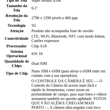
Tipo de Tela
Super Retina XDR
Tamanho da
6,1"
Tela
Resolução da
2796 x 1290 pixels a 460 ppp
Tela
Tecnologia
5G
Atenção
Produto não acompanha fone de ouvido
LTE, Wi-Fi, Bluetooth, NFC com modo leitura,
Conectividade
Cartões expressos
Processador
Chip A18
Sistema
iOS 18
Operacional
Quantidade de
Dual SIM
Chips
Nano SIM e eSIM (para ativar o eSIM entre em
Tipo de Chip
contato com a sua operadora).
O CONTROLE DA CÂMERA É SEU — O
Controle da Câmera dá acesso mais fácil e
rápido às ferramentas, como zoom ou
profundidade de campo, para suas fotos e vídeos
arrasarem também no quesito agilidade. FOTOS
QUE VÃO ALÉM E CHEGAM MAIS
PERTO — A câmera ultra-angular com foco