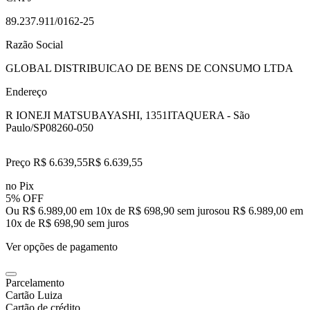
89.237.911/0162-25
Razão Social
GLOBAL DISTRIBUICAO DE BENS DE CONSUMO LTDA
Endereço
R IONEJI MATSUBAYASHI, 1351
ITAQUERA - São
Paulo/SP
08260-050
Preço R$ 6.639,55
R$
6.639
,
55
no Pix
5% OFF
Ou R$ 6.989,00 em 10x de R$ 698,90 sem juros
ou
R$ 6.989,00
em
10
x de
R$ 698,90
sem juros
Ver opções de pagamento
Parcelamento
Cartão Luiza
Cartão de crédito