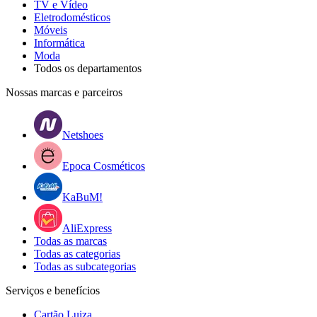
TV e Vídeo
Eletrodomésticos
Móveis
Informática
Moda
Todos os departamentos
Nossas marcas e parceiros
Netshoes
Epoca Cosméticos
KaBuM!
AliExpress
Todas as marcas
Todas as categorias
Todas as subcategorias
Serviços e benefícios
Cartão Luiza