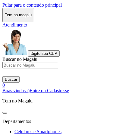
Pular para o conteudo principal
Tem no magalu
Atendimento
Digite seu CEP
Buscar no Magalu
Buscar
0
Boas vindas :)
Entre ou Cadastre-se
Tem no Magalu
Departamentos
Celulares e Smartphones