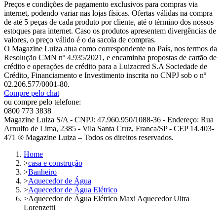
Preços e condições de pagamento exclusivos para compras via
internet, podendo variar nas lojas físicas. Ofertas válidas na compra
de até 5 peças de cada produto por cliente, até o término dos nossos
estoques para internet. Caso os produtos apresentem divergências de
valores, o preço válido é o da sacola de compras.
O Magazine Luiza atua como correspondente no País, nos termos da
Resolução CMN nº 4.935/2021, e encaminha propostas de cartão de
crédito e operações de crédito para a Luizacred S.A Sociedade de
Crédito, Financiamento e Investimento inscrita no CNPJ sob o nº
02.206.577/0001-80.
Compre pelo chat
ou compre pelo telefone:
0800 773 3838
Magazine Luiza S/A - CNPJ: 47.960.950/1088-36 - Endereço: Rua
Arnulfo de Lima, 2385 - Vila Santa Cruz, Franca/SP - CEP 14.403-
471 ® Magazine Luiza – Todos os direitos reservados.
Home
>
casa e construção
>
Banheiro
>
Aquecedor de Água
>
Aquecedor de Água Elétrico
>
Aquecedor de Água Elétrico Maxi Aquecedor Ultra
Lorenzetti