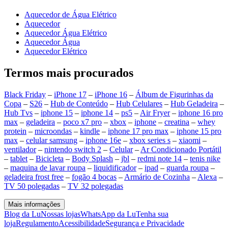
Aquecedor de Água Elétrico
Aquecedor
Aquecedor Água Elétrico
Aquecedor Água
Aquecedor Elétrico
Termos mais procurados
Black Friday
–
iPhone 17
–
iPhone 16
–
Álbum de Figurinhas da
Copa
–
S26
–
Hub de Conteúdo
–
Hub Celulares
–
Hub Geladeira
–
Hub Tvs
–
iphone 15
–
iphone 14
–
ps5
–
Air Fryer
–
iphone 16 pro
max
–
geladeira
–
poco x7 pro
–
xbox
–
iphone
–
creatina
–
whey
protein
–
microondas
–
kindle
–
iphone 17 pro max
–
iphone 15 pro
max
–
celular samsung
–
iphone 16e
–
xbox series s
–
xiaomi
–
ventilador
–
nintendo switch 2
–
Celular
–
Ar Condicionado Portátil
–
tablet
–
Bicicleta
–
Body Splash
–
jbl
–
redmi note 14
–
tenis nike
–
maquina de lavar roupa
–
liquidificador
–
ipad
–
guarda roupa
–
geladeira frost free
–
fogão 4 bocas
–
Armário de Cozinha
–
Alexa
–
TV 50 polegadas
–
TV 32 polegadas
Mais informações
Blog da Lu
Nossas lojas
WhatsApp da Lu
Tenha sua
loja
Regulamento
Acessibilidade
Segurança e Privacidade