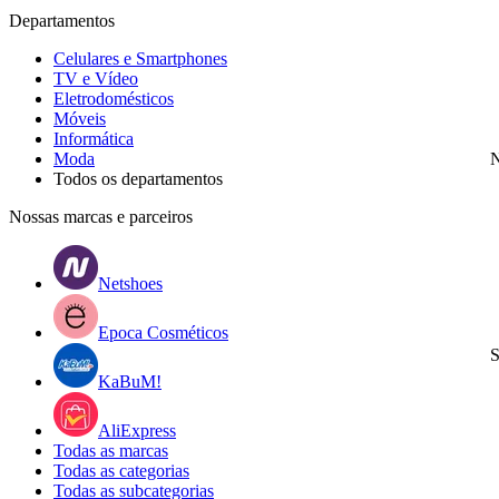
Departamentos
Celulares e Smartphones
TV e Vídeo
Eletrodomésticos
Móveis
Informática
Moda
N
Todos os departamentos
Nossas marcas e parceiros
Netshoes
Epoca Cosméticos
S
KaBuM!
AliExpress
Todas as marcas
Todas as categorias
Todas as subcategorias