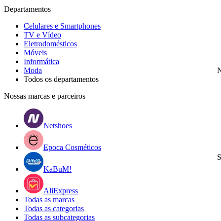
Departamentos
Celulares e Smartphones
TV e Vídeo
Eletrodomésticos
Móveis
Informática
Moda
N
Todos os departamentos
Nossas marcas e parceiros
Netshoes
Epoca Cosméticos
S
KaBuM!
AliExpress
Todas as marcas
Todas as categorias
Todas as subcategorias