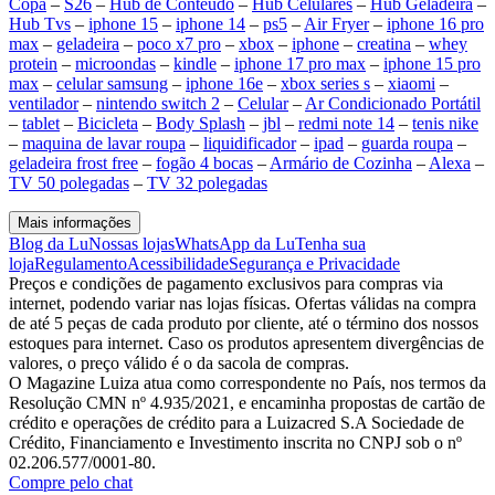
Copa
–
S26
–
Hub de Conteúdo
–
Hub Celulares
–
Hub Geladeira
–
Hub Tvs
–
iphone 15
–
iphone 14
–
ps5
–
Air Fryer
–
iphone 16 pro
max
–
geladeira
–
poco x7 pro
–
xbox
–
iphone
–
creatina
–
whey
protein
–
microondas
–
kindle
–
iphone 17 pro max
–
iphone 15 pro
max
–
celular samsung
–
iphone 16e
–
xbox series s
–
xiaomi
–
ventilador
–
nintendo switch 2
–
Celular
–
Ar Condicionado Portátil
–
tablet
–
Bicicleta
–
Body Splash
–
jbl
–
redmi note 14
–
tenis nike
–
maquina de lavar roupa
–
liquidificador
–
ipad
–
guarda roupa
–
geladeira frost free
–
fogão 4 bocas
–
Armário de Cozinha
–
Alexa
–
TV 50 polegadas
–
TV 32 polegadas
Mais informações
Blog da Lu
Nossas lojas
WhatsApp da Lu
Tenha sua
loja
Regulamento
Acessibilidade
Segurança e Privacidade
Preços e condições de pagamento exclusivos para compras via
internet, podendo variar nas lojas físicas. Ofertas válidas na compra
de até 5 peças de cada produto por cliente, até o término dos nossos
estoques para internet. Caso os produtos apresentem divergências de
valores, o preço válido é o da sacola de compras.
O Magazine Luiza atua como correspondente no País, nos termos da
Resolução CMN nº 4.935/2021, e encaminha propostas de cartão de
crédito e operações de crédito para a Luizacred S.A Sociedade de
Crédito, Financiamento e Investimento inscrita no CNPJ sob o nº
02.206.577/0001-80.
Compre pelo chat