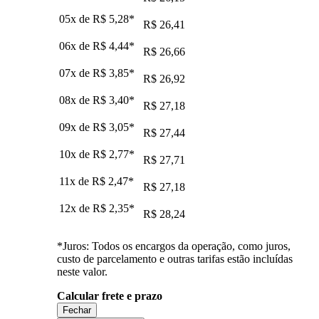
05x de
R$ 5,28
*
R$ 26,41
06x de
R$ 4,44
*
R$ 26,66
07x de
R$ 3,85
*
R$ 26,92
08x de
R$ 3,40
*
R$ 27,18
09x de
R$ 3,05
*
R$ 27,44
10x de
R$ 2,77
*
R$ 27,71
11x de
R$ 2,47
*
R$ 27,18
12x de
R$ 2,35
*
R$ 28,24
*Juros: Todos os encargos da operação, como juros,
custo de parcelamento e outras tarifas estão incluídas
neste valor.
Calcular frete e prazo
Fechar