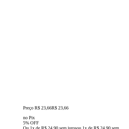
Preço R$ 23,66
R$
23
,
66
no Pix
5% OFF
Ou 1x de R$ 24,90 sem juros
ou
1
x de
R$ 24,90
sem