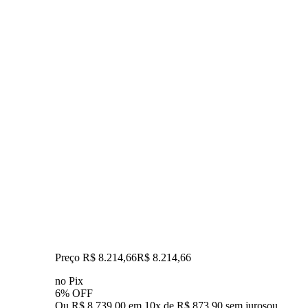
Preço R$ 8.214,66
R$
8.214
,
66
no Pix
6% OFF
Ou R$ 8.739,00 em 10x de R$ 873,90 sem juros
ou