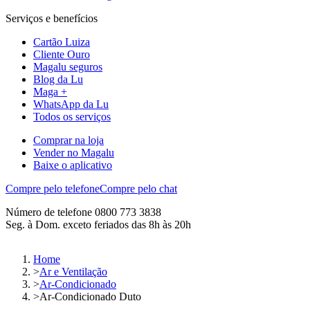
Serviços e benefícios
Cartão Luiza
Cliente Ouro
Magalu seguros
Blog da Lu
Maga +
WhatsApp da Lu
Todos os serviços
Comprar na loja
Vender no Magalu
Baixe o aplicativo
Compre pelo telefone
Compre pelo chat
Número de telefone 0800 773 3838
Seg. à Dom. exceto feriados das 8h às 20h
Home
>
Ar e Ventilação
>
Ar-Condicionado
>
Ar-Condicionado Duto