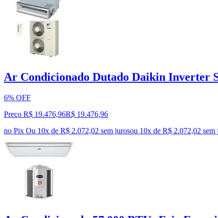
Ar Condicionado Dutado Daikin Inverter S
6% OFF
Preço R$ 19.476,96
R$
19.476
,
96
no Pix
Ou 10x de R$ 2.072,02 sem juros
ou
10
x de
R$ 2.072,02
sem 