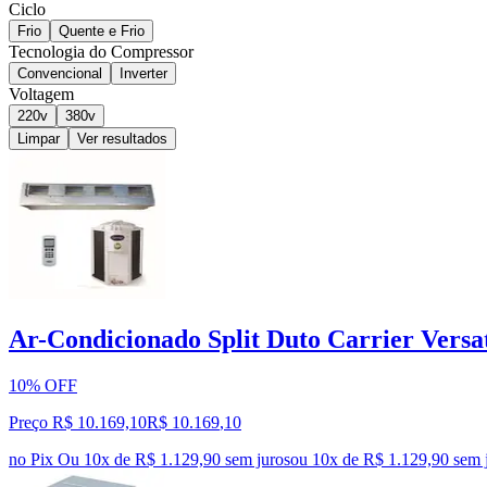
Ciclo
Frio
Quente e Frio
Tecnologia do Compressor
Convencional
Inverter
Voltagem
220v
380v
Limpar
Ver resultados
Ar-Condicionado Split Duto Carrier Versat
10% OFF
Preço R$ 10.169,10
R$
10.169
,
10
no Pix
Ou 10x de R$ 1.129,90 sem juros
ou
10
x de
R$ 1.129,90
sem 