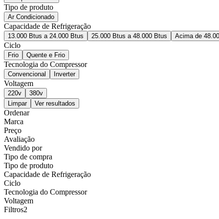
Tipo de produto
Ar Condicionado
Capacidade de Refrigeração
13.000 Btus a 24.000 Btus
25.000 Btus a 48.000 Btus
Acima de 48.0
Ciclo
Frio
Quente e Frio
Tecnologia do Compressor
Convencional
Inverter
Voltagem
220v
380v
Limpar
Ver resultados
Ordenar
Marca
Preço
Avaliação
Vendido por
Tipo de compra
Tipo de produto
Capacidade de Refrigeração
Ciclo
Tecnologia do Compressor
Voltagem
Filtros
2