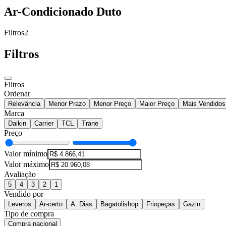
Ar-Condicionado Duto
Filtros
2
Filtros
Filtros
Ordenar
Relevância
Menor Prazo
Menor Preço
Maior Preço
Mais Vendidos
Marca
Daikin
Carrier
TCL
Trane
Preço
Valor mínimo
Valor máximo
Avaliação
5
4
3
2
1
Vendido por
Leveros
Ar-certo
A. Dias
Bagatolishop
Friopeças
Gazin
Tipo de compra
Compra nacional