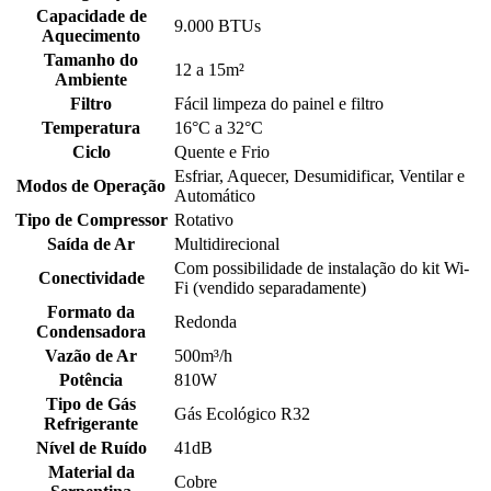
Capacidade de
9.000 BTUs
Aquecimento
Tamanho do
12 a 15m²
Ambiente
Filtro
Fácil limpeza do painel e filtro
Temperatura
16°C a 32°C
Ciclo
Quente e Frio
Esfriar, Aquecer, Desumidificar, Ventilar e
Modos de Operação
Automático
Tipo de Compressor
Rotativo
Saída de Ar
Multidirecional
Com possibilidade de instalação do kit Wi-
Conectividade
Fi (vendido separadamente)
Formato da
Redonda
Condensadora
Vazão de Ar
500m³/h
Potência
810W
Tipo de Gás
Gás Ecológico R32
Refrigerante
Nível de Ruído
41dB
Material da
Cobre