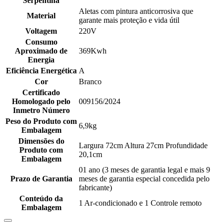
Serpentina
Aletas com pintura anticorrosiva que
Material
garante mais proteção e vida útil
Voltagem
220V
Consumo
Aproximado de
369Kwh
Energia
Eficiência Energética
A
Cor
Branco
Certificado
Homologado pelo
009156/2024
Inmetro Número
Peso do Produto com
6,9kg
Embalagem
Dimensões do
Largura 72cm Altura 27cm Profundidade
Produto com
20,1cm
Embalagem
01 ano (3 meses de garantia legal e mais 9
Prazo de Garantia
meses de garantia especial concedida pelo
fabricante)
Conteúdo da
1 Ar-condicionado e 1 Controle remoto
Embalagem