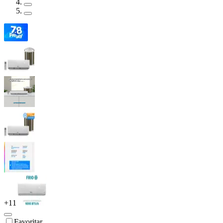
+
11
Favoritar