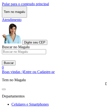
Pular para o conteudo principal
Tem no magalu
Atendimento
Digite seu CEP
Buscar no Magalu
Buscar
0
Boas vindas :)
Entre ou Cadastre-se
Tem no Magalu
D
Departamentos
Celulares e Smartphones