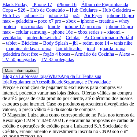
Black Friday
–
iPhone 17
–
iPhone 16
–
Álbum de Figurinhas da
Copa
–
S26
–
Hub de Conteúdo
–
Hub Celulares
–
Hub Geladeira
–
Hub Tvs
–
iphone 15
–
iphone 14
–
ps5
–
Air Fryer
–
iphone 16 pro
max
–
geladeira
–
poco x7 pro
–
xbox
–
iphone
–
creatina
–
whey
protein
–
microondas
–
kindle
–
iphone 17 pro max
–
iphone 15 pro
max
–
celular samsung
–
iphone 16e
–
xbox series s
–
xiaomi
–
ventilador
–
nintendo switch 2
–
Celular
–
Ar Condicionado Portátil
–
tablet
–
Bicicleta
–
Body Splash
–
jbl
–
redmi note 14
–
tenis nike
–
maquina de lavar roupa
–
liquidificador
–
ipad
–
guarda roupa
–
geladeira frost free
–
fogão 4 bocas
–
Armário de Cozinha
–
Alexa
–
TV 50 polegadas
–
TV 32 polegadas
Mais informações
Blog da Lu
Nossas lojas
WhatsApp da Lu
Tenha sua
loja
Regulamento
Acessibilidade
Segurança e Privacidade
Preços e condições de pagamento exclusivos para compras via
internet, podendo variar nas lojas físicas. Ofertas válidas na compra
de até 5 peças de cada produto por cliente, até o término dos nossos
estoques para internet. Caso os produtos apresentem divergências de
valores, o preço válido é o da sacola de compras.
O Magazine Luiza atua como correspondente no País, nos termos da
Resolução CMN nº 4.935/2021, e encaminha propostas de cartão de
crédito e operações de crédito para a Luizacred S.A Sociedade de
Crédito, Financiamento e Investimento inscrita no CNPJ sob o nº
02.206.577/0001-80.