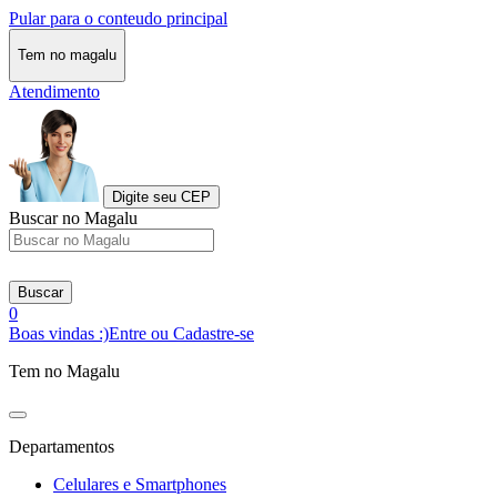
Pular para o conteudo principal
Tem no magalu
Atendimento
Digite seu CEP
Buscar no Magalu
Buscar
0
Boas vindas :)
Entre ou Cadastre-se
Tem no Magalu
Departamentos
Celulares e Smartphones