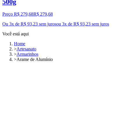
500g
Preço R$ 279,68
R$
279
,
68
Ou 3x de R$ 93,23 sem juros
ou
3
x de
R$ 93,23
sem juros
Você está aqui
Home
>
Artesanato
>
Armarinhos
>
Arame de Alumínio