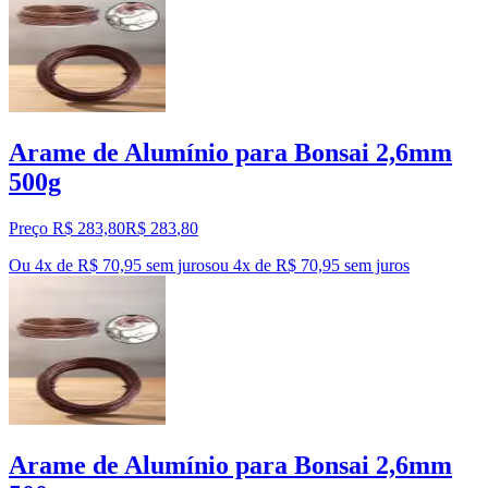
Arame de Alumínio para Bonsai 2,6mm
500g
Preço R$ 283,80
R$
283
,
80
Ou 4x de R$ 70,95 sem juros
ou
4
x de
R$ 70,95
sem juros
Arame de Alumínio para Bonsai 2,6mm