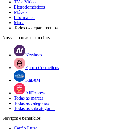
TV e Vídeo
Eletrodomésticos
Móveis
Informática
Moda
Todos os departamentos
Nossas marcas e parceiros
Netshoes
Epoca Cosméticos
KaBuM!
AliExpress
Todas as marcas
Todas as categorias
Todas as subcategorias
Serviços e benefícios
Cartão Luiza