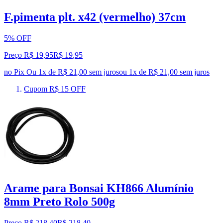
F.pimenta plt. x42 (vermelho) 37cm
5% OFF
Preço R$ 19,95
R$
19
,
95
no Pix
Ou 1x de R$ 21,00 sem juros
ou
1
x de
R$ 21,00
sem juros
Cupom R$ 15 OFF
Arame para Bonsai KH866 Alumínio
8mm Preto Rolo 500g
Preço R$ 218,40
R$
218
,
40