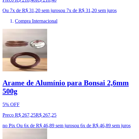
Ou 7x de R$ 31,20 sem juros
ou
7
x de
R$ 31,20
sem juros
Compra Internacional
Arame de Alumínio para Bonsai 2,6mm
500g
5% OFF
Preço R$ 267,25
R$
267
,
25
no Pix
Ou 6x de R$ 46,89 sem juros
ou
6
x de
R$ 46,89
sem juros