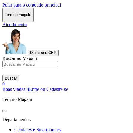
Pular para o conteudo principal
Tem no magalu
Atendimento
Digite seu CEP
Buscar no Magalu
Buscar
0
Boas vindas :)
Entre ou Cadastre-se
Tem no Magalu
Departamentos
Celulares e Smartphones