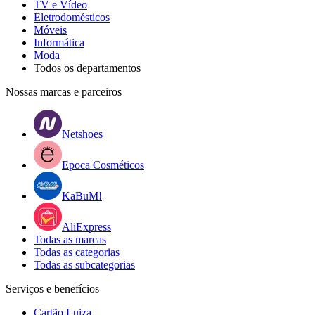
TV e Vídeo
Eletrodomésticos
Móveis
Informática
Moda
Todos os departamentos
Nossas marcas e parceiros
Netshoes
Epoca Cosméticos
KaBuM!
AliExpress
Todas as marcas
Todas as categorias
Todas as subcategorias
Serviços e benefícios
Cartão Luiza