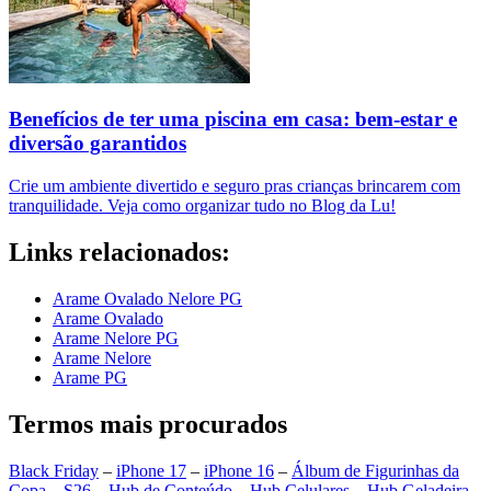
Benefícios de ter uma piscina em casa: bem-estar e
diversão garantidos
Crie um ambiente divertido e seguro pras crianças brincarem com
tranquilidade. Veja como organizar tudo no Blog da Lu!
Links relacionados:
Arame Ovalado Nelore PG
Arame Ovalado
Arame Nelore PG
Arame Nelore
Arame PG
Termos mais procurados
Black Friday
–
iPhone 17
–
iPhone 16
–
Álbum de Figurinhas da
Copa
–
S26
–
Hub de Conteúdo
–
Hub Celulares
–
Hub Geladeira
–