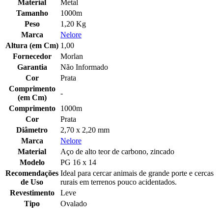
Material
Metal
Tamanho
1000m
Peso
1,20 Kg
Marca
Nelore
Altura (em Cm)
1,00
Fornecedor
Morlan
Garantia
Não Informado
Cor
Prata
Comprimento
-
(em Cm)
Comprimento
1000m
Cor
Prata
Diâmetro
2,70 x 2,20 mm
Marca
Nelore
Material
Aço de alto teor de carbono, zincado
Modelo
PG 16 x 14
Recomendações
Ideal para cercar animais de grande porte e cercas
de Uso
rurais em terrenos pouco acidentados.
Revestimento
Leve
Tipo
Ovalado