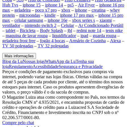
Hub Tvs
–
iphone 15
–
iphone 14
–
ps5
–
Air Fryer
–
iphone 16 pro
max
–
geladeira
–
poco x7 pro
–
xbox
–
iphone
–
creatina
–
whey
protein
–
microondas
–
kindle
–
iphone 17 pro max
–
iphone 15 pro
max
–
celular samsung
–
iphone 16e
–
xbox series s
–
xiaomi
–
ventilador
–
nintendo switch 2
–
Celular
–
Ar Condicionado Portátil
–
tablet
–
Bicicleta
–
Body Splash
–
jbl
–
redmi note 14
–
tenis nike
–
maquina de lavar roupa
–
liquidificador
–
ipad
–
guarda roupa
–
geladeira frost free
–
fogão 4 bocas
–
Armário de Cozinha
–
Alexa
–
TV 50 polegadas
–
TV 32 polegadas
Mais informações
Blog da Lu
Nossas lojas
WhatsApp da Lu
Tenha sua
loja
Regulamento
Acessibilidade
Segurança e Privacidade
Preços e condições de pagamento exclusivos para compras via
internet, podendo variar nas lojas físicas. Ofertas válidas na compra
de até 5 peças de cada produto por cliente, até o término dos nossos
estoques para internet. Caso os produtos apresentem divergências de
valores, o preço válido é o da sacola de compras.
O Magazine Luiza atua como correspondente no País, nos termos da
Resolução CMN nº 4.935/2021, e encaminha propostas de cartão de
crédito e operações de crédito para a Luizacred S.A Sociedade de
Crédito, Financiamento e Investimento inscrita no CNPJ sob o nº
02.206.577/0001-80.
Compre pelo chat