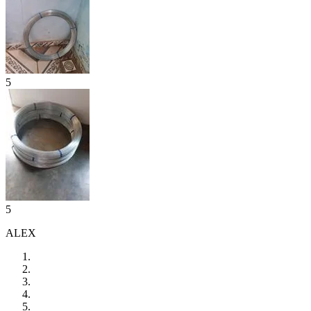
5
5
ALEX