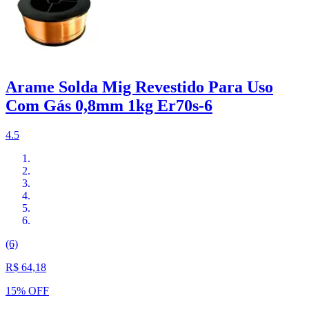
Arame Solda Mig Revestido Para Uso
Com Gás 0,8mm 1kg Er70s-6
4.5
(6)
R$ 64,18
15% OFF