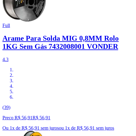
Full
Arame Para Solda MIG 0,8MM Rolo
1KG Sem Gás 7432008001 VONDER
4.3
(39)
Preço R$ 56,91
R$
56
,
91
Ou 1x de R$ 56,91 sem juros
ou
1
x de
R$ 56,91
sem juros