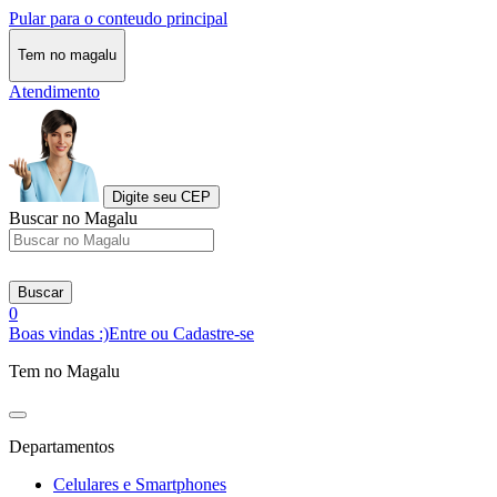
Pular para o conteudo principal
Tem no magalu
Atendimento
Digite seu CEP
Buscar no Magalu
Buscar
0
Boas vindas :)
Entre ou Cadastre-se
Tem no Magalu
Departamentos
Celulares e Smartphones