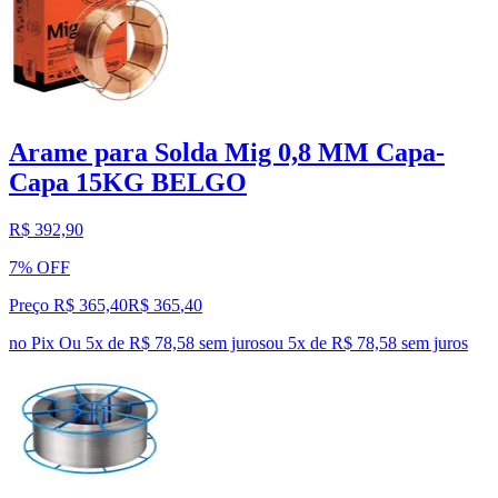
Arame para Solda Mig 0,8 MM Capa-
Capa 15KG BELGO
R$ 392,90
7% OFF
Preço R$ 365,40
R$
365
,
40
no Pix
Ou 5x de R$ 78,58 sem juros
ou
5
x de
R$ 78,58
sem juros