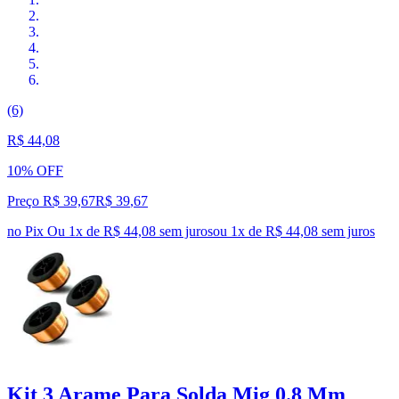
(6)
R$ 44,08
10% OFF
Preço R$ 39,67
R$
39
,
67
no Pix
Ou 1x de R$ 44,08 sem juros
ou
1
x de
R$ 44,08
sem juros
Kit 3 Arame Para Solda Mig 0.8 Mm