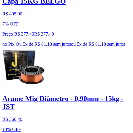
Capa 15KG BELGO
R$ 405,90
7% OFF
Preço R$ 377,49
R$
377
,
49
no Pix
Ou 5x de R$ 81,18 sem juros
ou
5
x de
R$ 81,18
sem juros
Arame Mig Diâmetro - 0,90mm - 15kg -
JST
R$ 366,40
14% OFF