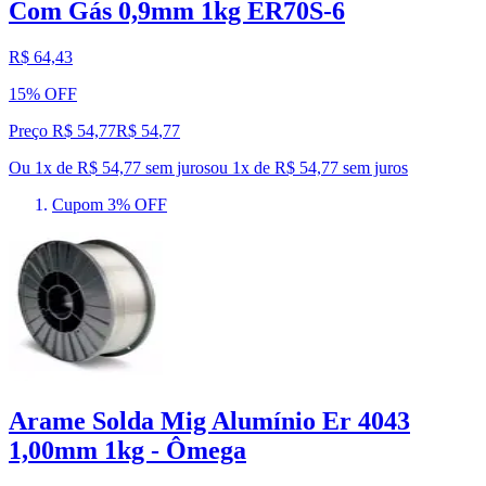
Com Gás 0,9mm 1kg ER70S-6
R$ 64,43
15% OFF
Preço R$ 54,77
R$
54
,
77
Ou 1x de R$ 54,77 sem juros
ou
1
x de
R$ 54,77
sem juros
Cupom 3% OFF
Arame Solda Mig Alumínio Er 4043
1,00mm 1kg - Ômega