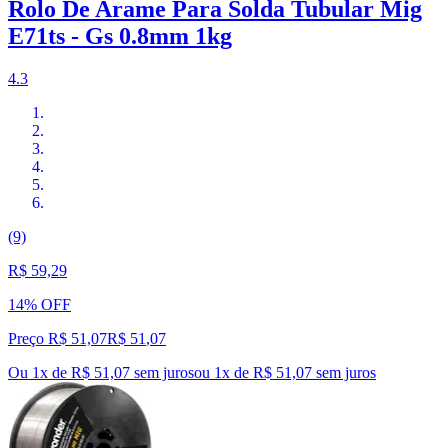
Rolo De Arame Para Solda Tubular Mig
E71ts - Gs 0.8mm 1kg
4.3
(9)
R$ 59,29
14% OFF
Preço R$ 51,07
R$
51
,
07
Ou 1x de R$ 51,07 sem juros
ou
1
x de
R$ 51,07
sem juros