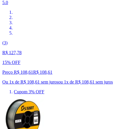
5.0
(3)
R$ 127,78
15% OFF
Preço R$ 108,61
R$
108
,
61
Ou 1x de R$ 108,61 sem juros
ou
1
x de
R$ 108,61
sem juros
Cupom 3% OFF