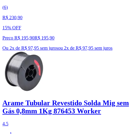
(6)
R$ 230,90
15% OFF
Preço R$ 195,90
R$
195
,
90
Ou 2x de R$ 97,95 sem juros
ou
2
x de
R$ 97,95
sem juros
Arame Tubular Revestido Solda Mig sem
Gás 0,8mm 1Kg 876453 Worker
4.5