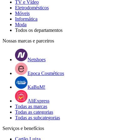
TV e Vídeo
Eletrodomésticos
Móveis
Informática
Moda
Todos os departamentos
Nossas marcas e parceiros
Netshoes
Epoca Cosméticos
KaBuM!
AliExpress
Todas as marcas
Todas as categorias
Todas as subcategorias
Serviços e benefícios
Cartão Luiza