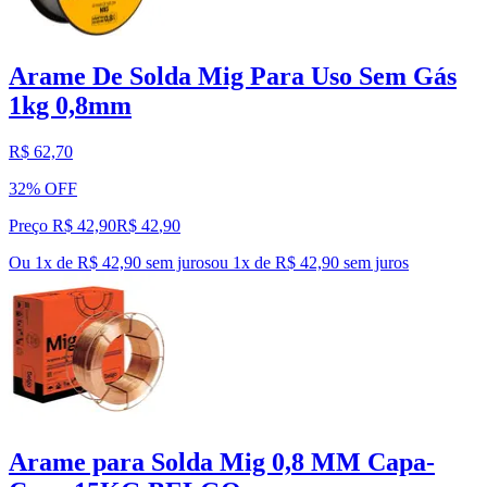
Arame De Solda Mig Para Uso Sem Gás
1kg 0,8mm
R$ 62,70
32% OFF
Preço R$ 42,90
R$
42
,
90
Ou 1x de R$ 42,90 sem juros
ou
1
x de
R$ 42,90
sem juros
Arame para Solda Mig 0,8 MM Capa-