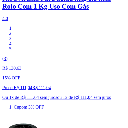
Rolo Com 1 Kg Uso Com Gás
4.0
(3)
R$ 130,63
15% OFF
Preço R$ 111,04
R$
111
,
04
Ou 1x de R$ 111,04 sem juros
ou
1
x de
R$ 111,04
sem juros
Cupom 3% OFF