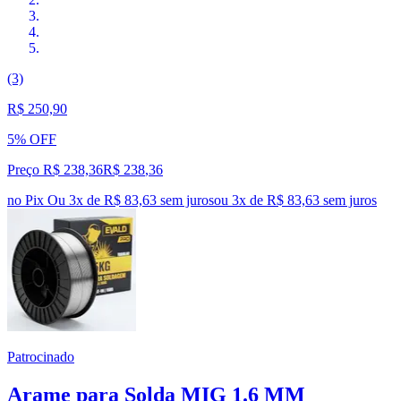
(3)
R$ 250,90
5% OFF
Preço R$ 238,36
R$
238
,
36
no Pix
Ou 3x de R$ 83,63 sem juros
ou
3
x de
R$ 83,63
sem juros
Patrocinado
Arame para Solda MIG 1.6 MM