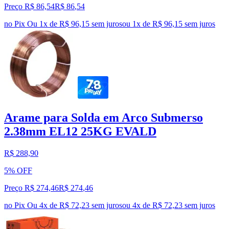
Preço R$ 86,54
R$
86
,
54
no Pix
Ou 1x de R$ 96,15 sem juros
ou
1
x de
R$ 96,15
sem juros
Arame para Solda em Arco Submerso
2.38mm EL12 25KG EVALD
R$ 288,90
5% OFF
Preço R$ 274,46
R$
274
,
46
no Pix
Ou 4x de R$ 72,23 sem juros
ou
4
x de
R$ 72,23
sem juros