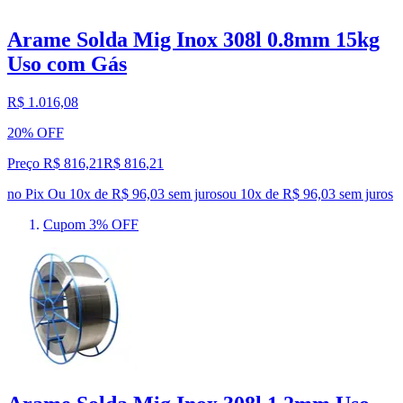
Arame Solda Mig Inox 308l 0.8mm 15kg
Uso com Gás
R$ 1.016,08
20% OFF
Preço R$ 816,21
R$
816
,
21
no Pix
Ou 10x de R$ 96,03 sem juros
ou
10
x de
R$ 96,03
sem juros
Cupom 3% OFF