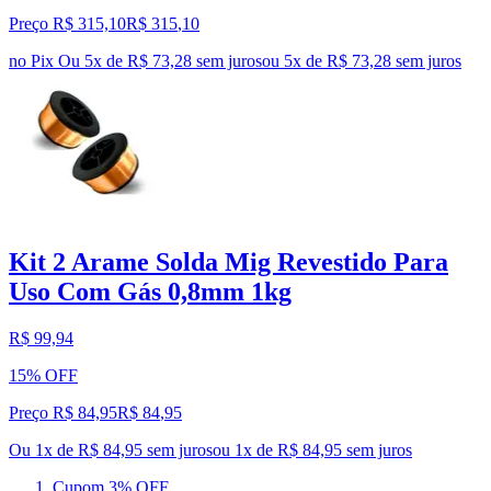
Preço R$ 315,10
R$
315
,
10
no Pix
Ou 5x de R$ 73,28 sem juros
ou
5
x de
R$ 73,28
sem juros
Kit 2 Arame Solda Mig Revestido Para
Uso Com Gás 0,8mm 1kg
R$ 99,94
15% OFF
Preço R$ 84,95
R$
84
,
95
Ou 1x de R$ 84,95 sem juros
ou
1
x de
R$ 84,95
sem juros
Cupom 3% OFF