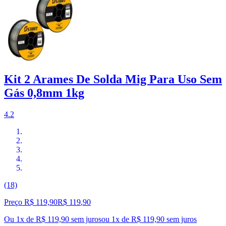
Kit 2 Arames De Solda Mig Para Uso Sem
Gás 0,8mm 1kg
4.2
(18)
Preço R$ 119,90
R$
119
,
90
Ou 1x de R$ 119,90 sem juros
ou
1
x de
R$ 119,90
sem juros