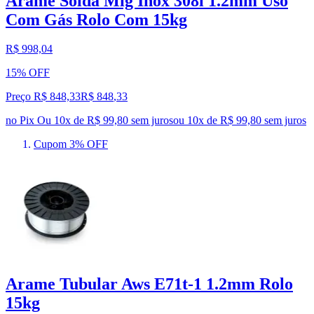
Arame Solda Mig Inox 308l 1.2mm Uso
Com Gás Rolo Com 15kg
R$ 998,04
15% OFF
Preço R$ 848,33
R$
848
,
33
no Pix
Ou 10x de R$ 99,80 sem juros
ou
10
x de
R$ 99,80
sem juros
Cupom 3% OFF
Arame Tubular Aws E71t-1 1.2mm Rolo
15kg