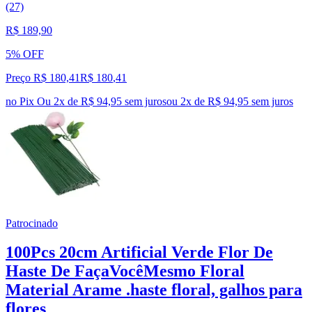
(27)
R$ 189,90
5% OFF
Preço R$ 180,41
R$
180
,
41
no Pix
Ou 2x de R$ 94,95 sem juros
ou
2
x de
R$ 94,95
sem juros
Patrocinado
100Pcs 20cm Artificial Verde Flor De
Haste De FaçaVocêMesmo Floral
Material Arame .haste floral, galhos para
flores