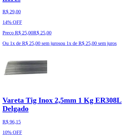
R$ 29,00
14% OFF
Preço R$ 25,00
R$
25
,
00
Ou 1x de R$ 25,00 sem juros
ou
1
x de
R$ 25,00
sem juros
Vareta Tig Inox 2,5mm 1 Kg ER308L
Delgado
R$ 96,15
10% OFF