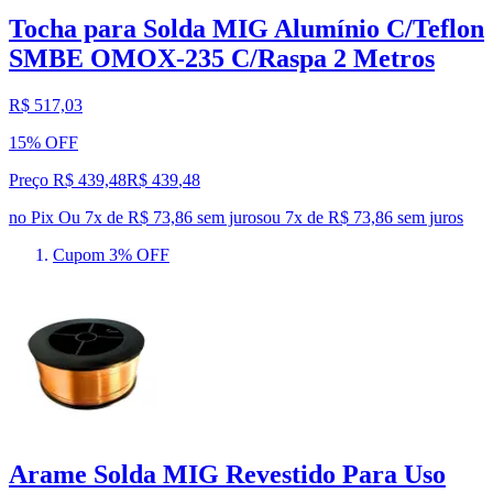
Tocha para Solda MIG Alumínio C/Teflon
SMBE OMOX-235 C/Raspa 2 Metros
R$ 517,03
15% OFF
Preço R$ 439,48
R$
439
,
48
no Pix
Ou 7x de R$ 73,86 sem juros
ou
7
x de
R$ 73,86
sem juros
Cupom 3% OFF
Arame Solda MIG Revestido Para Uso