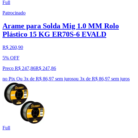
Full
Patrocinado
Arame para Solda Mig 1.0 MM Rolo
Plástico 15 KG ER70S-6 EVALD
R$ 260,90
5% OFF
Preço R$ 247,86
R$
247
,
86
no Pix
Ou 3x de R$ 86,97 sem juros
ou
3
x de
R$ 86,97
sem juros
Full