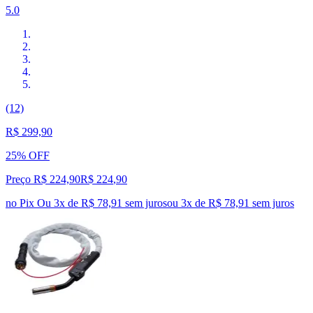
5.0
(12)
R$ 299,90
25% OFF
Preço R$ 224,90
R$
224
,
90
no Pix
Ou 3x de R$ 78,91 sem juros
ou
3
x de
R$ 78,91
sem juros