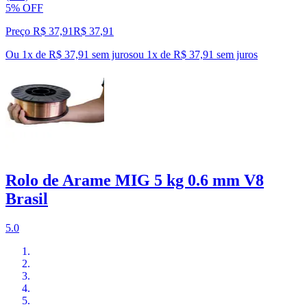
5% OFF
Preço R$ 37,91
R$
37
,
91
Ou 1x de R$ 37,91 sem juros
ou
1
x de
R$ 37,91
sem juros
Rolo de Arame MIG 5 kg 0.6 mm V8
Brasil
5.0