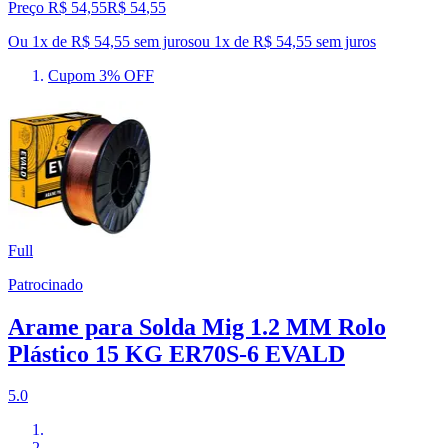
Preço R$ 54,55
R$
54
,
55
Ou 1x de R$ 54,55 sem juros
ou
1
x de
R$ 54,55
sem juros
Cupom 3% OFF
Full
Patrocinado
Arame para Solda Mig 1.2 MM Rolo
Plástico 15 KG ER70S-6 EVALD
5.0