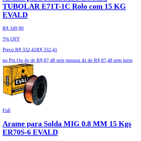
TUBOLAR E71T-1C Rolo com 15 KG
EVALD
R$ 349,90
5% OFF
Preço R$ 332,41
R$
332
,
41
no Pix
Ou 4x de R$ 87,48 sem juros
ou
4
x de
R$ 87,48
sem juros
Full
Arame para Solda MIG 0.8 MM 15 Kgs
ER70S-6 EVALD