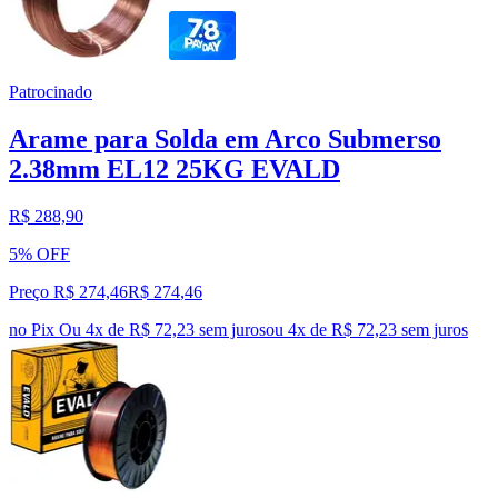
Patrocinado
Arame para Solda em Arco Submerso
2.38mm EL12 25KG EVALD
R$ 288,90
5% OFF
Preço R$ 274,46
R$
274
,
46
no Pix
Ou 4x de R$ 72,23 sem juros
ou
4
x de
R$ 72,23
sem juros