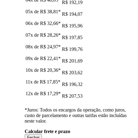
R$ 192,19
05x de
R$ 38,81
*
R$ 194,07
06x de
R$ 32,66
*
R$ 195,96
07x de
R$ 28,26
*
R$ 197,85
08x de
R$ 24,97
*
R$ 199,76
09x de
R$ 22,41
*
R$ 201,69
10x de
R$ 20,36
*
R$ 203,62
11x de
R$ 17,85
*
R$ 196,32
12x de
R$ 17,29
*
R$ 207,53
*Juros: Todos os encargos da operação, como juros,
custo de parcelamento e outras tarifas estão incluídas
neste valor.
Calcular frete e prazo
Fechar