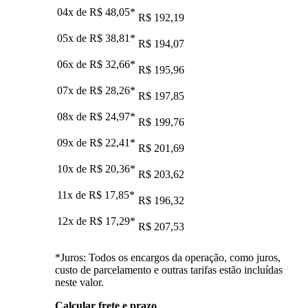
04x de
R$ 48,05
*
R$ 192,19
05x de
R$ 38,81
*
R$ 194,07
06x de
R$ 32,66
*
R$ 195,96
07x de
R$ 28,26
*
R$ 197,85
08x de
R$ 24,97
*
R$ 199,76
09x de
R$ 22,41
*
R$ 201,69
10x de
R$ 20,36
*
R$ 203,62
11x de
R$ 17,85
*
R$ 196,32
12x de
R$ 17,29
*
R$ 207,53
*Juros: Todos os encargos da operação, como juros,
custo de parcelamento e outras tarifas estão incluídas
neste valor.
Calcular frete e prazo