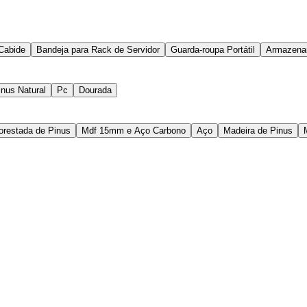
Cabide
Bandeja para Rack de Servidor
Guarda-roupa Portátil
Armazenam
inus Natural
Pc
Dourada
orestada de Pinus
Mdf 15mm e Aço Carbono
Aço
Madeira de Pinus