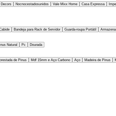
 Decors
Nocnocestadosunidos
Vale Mixx Home
Casa Expressa
Impe
Cabide
Bandeja para Rack de Servidor
Guarda-roupa Portátil
Armazenam
inus Natural
Pc
Dourada
orestada de Pinus
Mdf 15mm e Aço Carbono
Aço
Madeira de Pinus