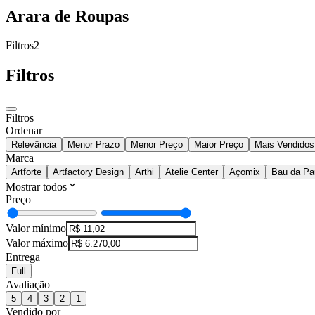
Arara de Roupas
Filtros
2
Filtros
Filtros
Ordenar
Relevância
Menor Prazo
Menor Preço
Maior Preço
Mais Vendidos
Marca
Artforte
Artfactory Design
Arthi
Atelie Center
Açomix
Bau da Pa
Mostrar todos
Preço
Valor mínimo
Valor máximo
Entrega
Full
Avaliação
5
4
3
2
1
Vendido por