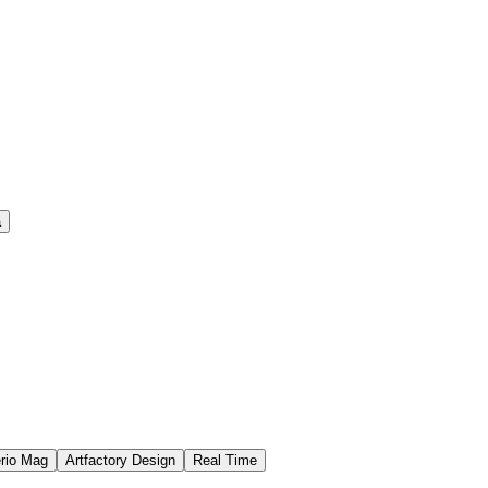
a
rio Mag
Artfactory Design
Real Time