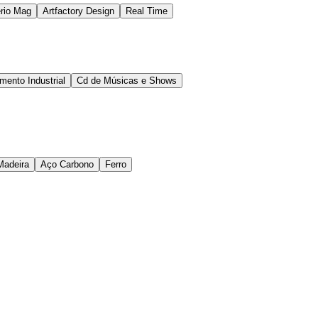
rio Mag
Artfactory Design
Real Time
ento Industrial
Cd de Músicas e Shows
Madeira
Aço Carbono
Ferro