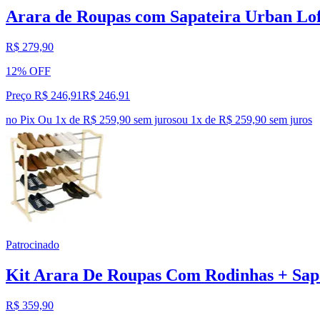
Arara de Roupas com Sapateira Urban Lo
R$ 279,90
12% OFF
Preço R$ 246,91
R$
246
,
91
no Pix
Ou 1x de R$ 259,90 sem juros
ou
1
x de
R$ 259,90
sem juros
Patrocinado
Kit Arara De Roupas Com Rodinhas + Sap
R$ 359,90