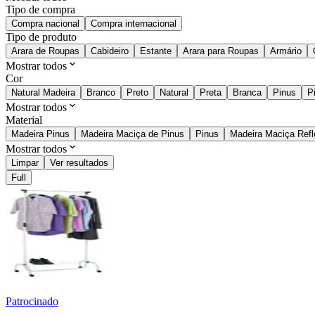
Tipo de compra
Compra nacional
Compra internacional
Tipo de produto
Arara de Roupas
Cabideiro
Estante
Arara para Roupas
Armário
Mostrar todos
Cor
Natural Madeira
Branco
Preto
Natural
Preta
Branca
Pinus
P
Mostrar todos
Material
Madeira Pinus
Madeira Maciça de Pinus
Pinus
Madeira Maciça Refl
Mostrar todos
Limpar
Ver resultados
Full
Patrocinado