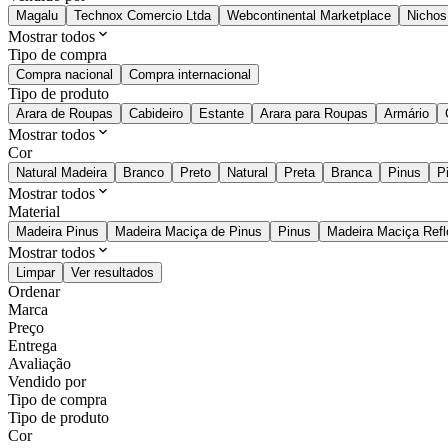
Magalu
Technox Comercio Ltda
Webcontinental Marketplace
Nichos
Mostrar todos
Tipo de compra
Compra nacional
Compra internacional
Tipo de produto
Arara de Roupas
Cabideiro
Estante
Arara para Roupas
Armário
Mostrar todos
Cor
Natural Madeira
Branco
Preto
Natural
Preta
Branca
Pinus
P
Mostrar todos
Material
Madeira Pinus
Madeira Maciça de Pinus
Pinus
Madeira Maciça Refl
Mostrar todos
Limpar
Ver resultados
Ordenar
Marca
Preço
Entrega
Avaliação
Vendido por
Tipo de compra
Tipo de produto
Cor