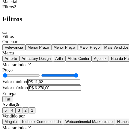
Material
Filtros
2
Filtros
Filtros
Ordenar
Relevância
Menor Prazo
Menor Preço
Maior Preço
Mais Vendidos
Marca
Artforte
Artfactory Design
Arthi
Atelie Center
Açomix
Bau da Pa
Mostrar todos
Preço
Valor mínimo
Valor máximo
Entrega
Full
Avaliação
5
4
3
2
1
Vendido por
Magalu
Technox Comercio Ltda
Webcontinental Marketplace
Nichos
Mostrar todos