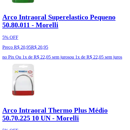
Arco Intraoral Superelastico Pequeno
50.80.011 - Morelli
5% OFF
Preço R$ 20,95
R$
20
,
95
no Pix
Ou 1x de R$ 22,05 sem juros
ou
1
x de
R$ 22,05
sem juros
Arco Intraoral Thermo Plus Médio
50.70.225 10 UN - Morelli