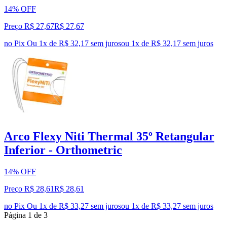
14% OFF
Preço R$ 27,67
R$
27
,
67
no Pix
Ou 1x de R$ 32,17 sem juros
ou
1
x de
R$ 32,17
sem juros
Arco Flexy Niti Thermal 35º Retangular
Inferior - Orthometric
14% OFF
Preço R$ 28,61
R$
28
,
61
no Pix
Ou 1x de R$ 33,27 sem juros
ou
1
x de
R$ 33,27
sem juros
Página
1
de
3