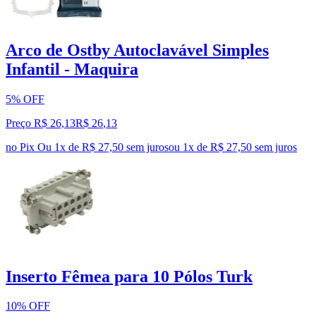
Arco de Ostby Autoclavável Simples
Infantil - Maquira
5% OFF
Preço R$ 26,13
R$
26
,
13
no Pix
Ou 1x de R$ 27,50 sem juros
ou
1
x de
R$ 27,50
sem juros
Inserto Fêmea para 10 Pólos Turk
10% OFF