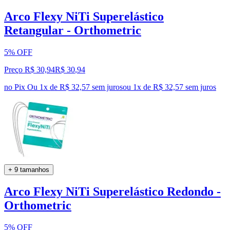
Arco Flexy NiTi Superelástico
Retangular - Orthometric
5% OFF
Preço R$ 30,94
R$
30
,
94
no Pix
Ou 1x de R$ 32,57 sem juros
ou
1
x de
R$ 32,57
sem juros
+ 9 tamanhos
Arco Flexy NiTi Superelástico Redondo -
Orthometric
5% OFF