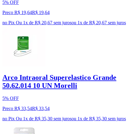
5% OFF
Preço R$ 19,64
R$
19
,
64
no Pix
Ou 1x de R$ 20,67 sem juros
ou
1
x de
R$ 20,67
sem juros
Arco Intraoral Superelastico Grande
50.62.014 10 UN Morelli
5% OFF
Preço R$ 33,54
R$
33
,
54
no Pix
Ou 1x de R$ 35,30 sem juros
ou
1
x de
R$ 35,30
sem juros