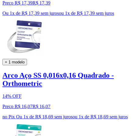
Preço R$ 17,39
R$
17
,
39
Ou 1x de R$ 17,39 sem juros
ou
1
x de
R$ 17,39
sem juros
+ 1 modelo
Arco Aço SS 0,016x0,16 Quadrado -
Orthometric
14% OFF
Preço R$ 16,07
R$
16
,
07
no Pix
Ou 1x de R$ 18,69 sem juros
ou
1
x de
R$ 18,69
sem juros