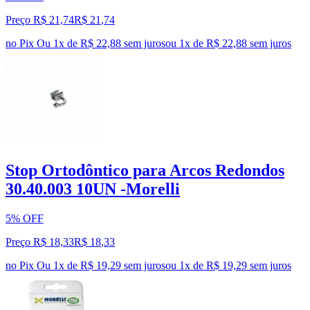
Preço R$ 21,74
R$
21
,
74
no Pix
Ou 1x de R$ 22,88 sem juros
ou
1
x de
R$ 22,88
sem juros
Stop Ortodôntico para Arcos Redondos
30.40.003 10UN -Morelli
5% OFF
Preço R$ 18,33
R$
18
,
33
no Pix
Ou 1x de R$ 19,29 sem juros
ou
1
x de
R$ 19,29
sem juros