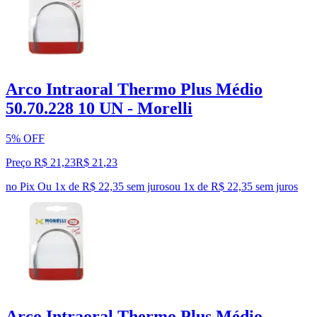
Arco Intraoral Thermo Plus Médio
50.70.228 10 UN - Morelli
5% OFF
Preço R$ 21,23
R$
21
,
23
no Pix
Ou 1x de R$ 22,35 sem juros
ou
1
x de
R$ 22,35
sem juros
Arco Intraoral Thermo Plus Médio