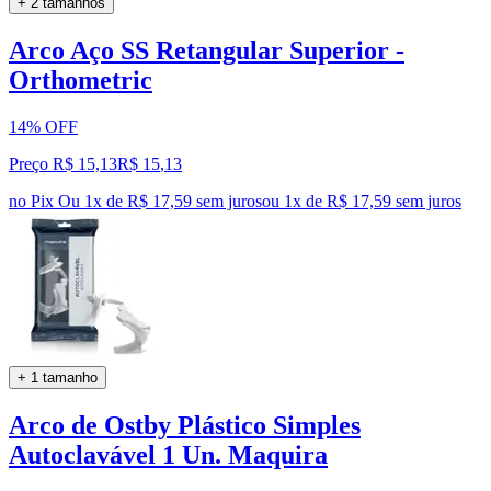
+ 2 tamanhos
Arco Aço SS Retangular Superior -
Orthometric
14% OFF
Preço R$ 15,13
R$
15
,
13
no Pix
Ou 1x de R$ 17,59 sem juros
ou
1
x de
R$ 17,59
sem juros
+ 1 tamanho
Arco de Ostby Plástico Simples
Autoclavável 1 Un. Maquira