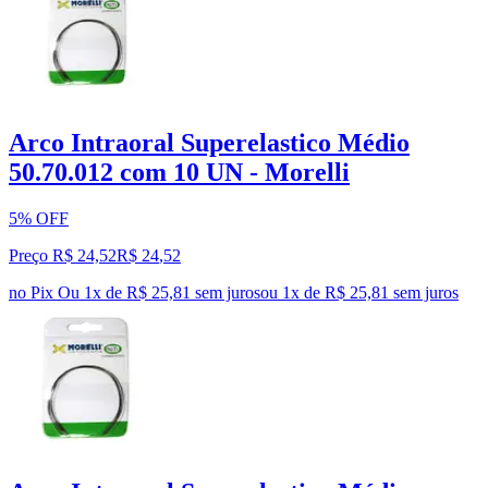
Arco Intraoral Superelastico Médio
50.70.012 com 10 UN - Morelli
5% OFF
Preço R$ 24,52
R$
24
,
52
no Pix
Ou 1x de R$ 25,81 sem juros
ou
1
x de
R$ 25,81
sem juros