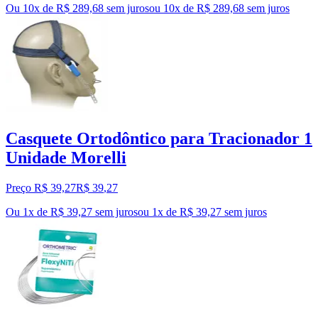
Ou 10x de R$ 289,68 sem juros
ou
10
x de
R$ 289,68
sem juros
Casquete Ortodôntico para Tracionador 1
Unidade Morelli
Preço R$ 39,27
R$
39
,
27
Ou 1x de R$ 39,27 sem juros
ou
1
x de
R$ 39,27
sem juros