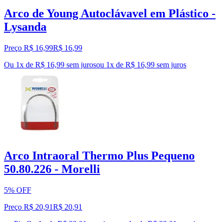
Arco de Young Autoclávavel em Plástico -
Lysanda
Preço R$ 16,99
R$
16
,
99
Ou 1x de R$ 16,99 sem juros
ou
1
x de
R$ 16,99
sem juros
Arco Intraoral Thermo Plus Pequeno
50.80.226 - Morelli
5% OFF
Preço R$ 20,91
R$
20
,
91