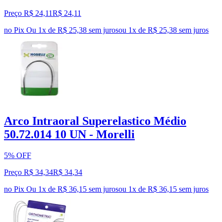
Preço R$ 24,11
R$
24
,
11
no Pix
Ou 1x de R$ 25,38 sem juros
ou
1
x de
R$ 25,38
sem juros
Arco Intraoral Superelastico Médio
50.72.014 10 UN - Morelli
5% OFF
Preço R$ 34,34
R$
34
,
34
no Pix
Ou 1x de R$ 36,15 sem juros
ou
1
x de
R$ 36,15
sem juros