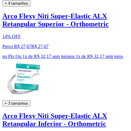
+ 4 tamanhos
Arco Flexy Niti Super-Elastic ALX
Retangular Superior - Orthometric
14% OFF
Preço R$ 27,67
R$
27
,
67
no Pix
Ou 1x de R$ 32,17 sem juros
ou
1
x de
R$ 32,17
sem juros
+ 3 tamanhos
Arco Flexy Niti Super-Elastic ALX
Retangular Inferior - Orthometric