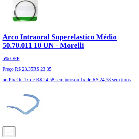
Arco Intraoral Superelastico Médio
50.70.011 10 UN - Morelli
5% OFF
Preço R$ 23,35
R$
23
,
35
no Pix
Ou 1x de R$ 24,58 sem juros
ou
1
x de
R$ 24,58
sem juros