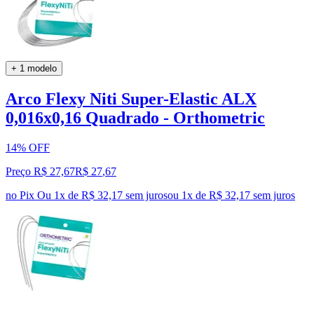
+ 1 modelo
Arco Flexy Niti Super-Elastic ALX
0,016x0,16 Quadrado - Orthometric
14% OFF
Preço R$ 27,67
R$
27
,
67
no Pix
Ou 1x de R$ 32,17 sem juros
ou
1
x de
R$ 32,17
sem juros