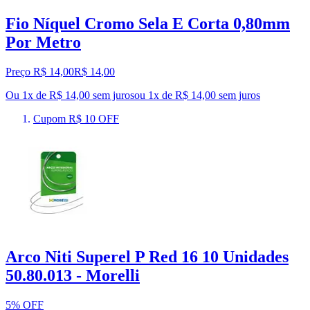
Fio Níquel Cromo Sela E Corta 0,80mm
Por Metro
Preço R$ 14,00
R$
14
,
00
Ou 1x de R$ 14,00 sem juros
ou
1
x de
R$ 14,00
sem juros
Cupom R$ 10 OFF
Arco Niti Superel P Red 16 10 Unidades
50.80.013 - Morelli
5% OFF