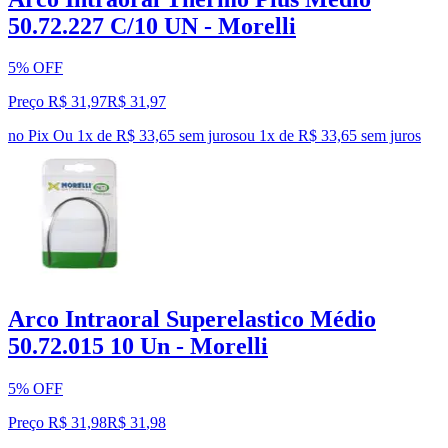
50.72.227 C/10 UN - Morelli
5% OFF
Preço R$ 31,97
R$
31
,
97
no Pix
Ou 1x de R$ 33,65 sem juros
ou
1
x de
R$ 33,65
sem juros
Arco Intraoral Superelastico Médio
50.72.015 10 Un - Morelli
5% OFF
Preço R$ 31,98
R$
31
,
98