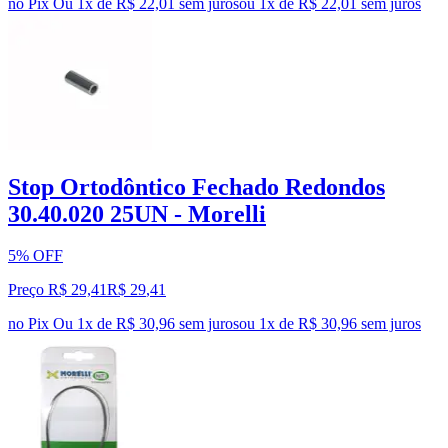
no Pix
Ou 1x de R$ 22,01 sem juros
ou
1
x de
R$ 22,01
sem juros
Stop Ortodôntico Fechado Redondos
30.40.020 25UN - Morelli
5% OFF
Preço R$ 29,41
R$
29
,
41
no Pix
Ou 1x de R$ 30,96 sem juros
ou
1
x de
R$ 30,96
sem juros