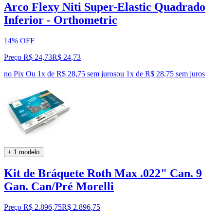
Arco Flexy Niti Super-Elastic Quadrado
Inferior - Orthometric
14% OFF
Preço R$ 24,73
R$
24
,
73
no Pix
Ou 1x de R$ 28,75 sem juros
ou
1
x de
R$ 28,75
sem juros
+ 1 modelo
Kit de Bráquete Roth Max .022" Can. 9
Gan. Can/Pré Morelli
Preço R$ 2.896,75
R$
2.896
,
75