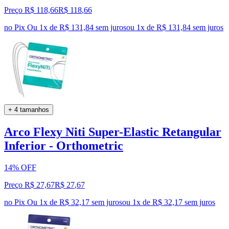
Preço R$ 118,66
R$
118
,
66
no Pix
Ou 1x de R$ 131,84 sem juros
ou
1
x de
R$ 131,84
sem juros
+ 4 tamanhos
Arco Flexy Niti Super-Elastic Retangular
Inferior - Orthometric
14% OFF
Preço R$ 27,67
R$
27
,
67
no Pix
Ou 1x de R$ 32,17 sem juros
ou
1
x de
R$ 32,17
sem juros