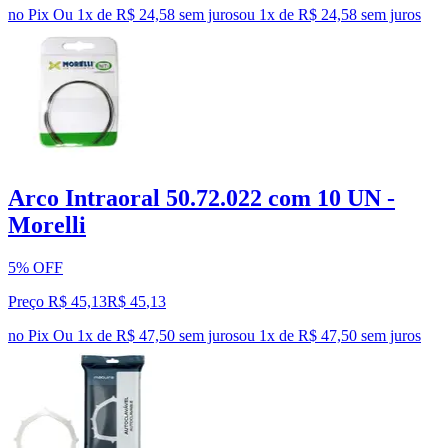
no Pix
Ou 1x de R$ 24,58 sem juros
ou
1
x de
R$ 24,58
sem juros
Arco Intraoral 50.72.022 com 10 UN -
Morelli
5% OFF
Preço R$ 45,13
R$
45
,
13
no Pix
Ou 1x de R$ 47,50 sem juros
ou
1
x de
R$ 47,50
sem juros