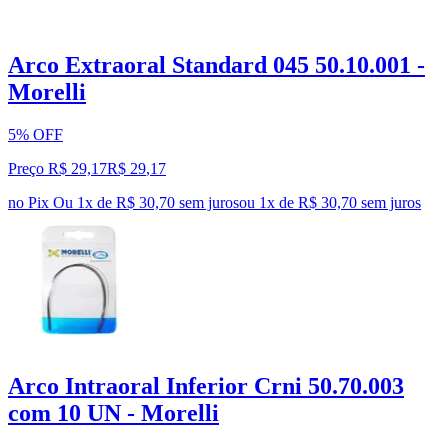
Arco Extraoral Standard 045 50.10.001 -
Morelli
5% OFF
Preço R$ 29,17
R$
29
,
17
no Pix
Ou 1x de R$ 30,70 sem juros
ou
1
x de
R$ 30,70
sem juros
Arco Intraoral Inferior Crni 50.70.003
com 10 UN - Morelli