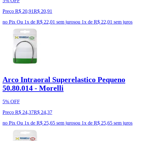
5% OFF
Preço R$ 20,91
R$
20
,
91
no Pix
Ou 1x de R$ 22,01 sem juros
ou
1
x de
R$ 22,01
sem juros
Arco Intraoral Superelastico Pequeno
50.80.014 - Morelli
5% OFF
Preço R$ 24,37
R$
24
,
37
no Pix
Ou 1x de R$ 25,65 sem juros
ou
1
x de
R$ 25,65
sem juros