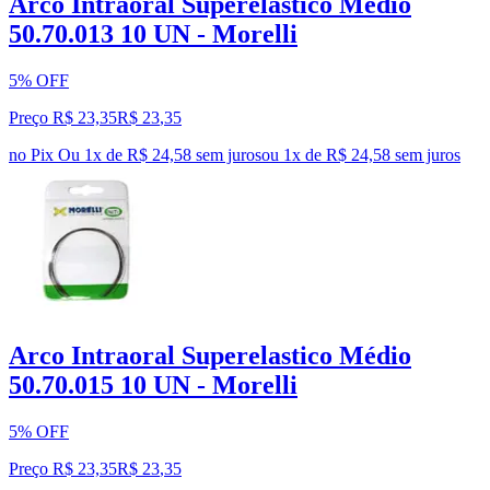
Arco Intraoral Superelastico Médio
50.70.013 10 UN - Morelli
5% OFF
Preço R$ 23,35
R$
23
,
35
no Pix
Ou 1x de R$ 24,58 sem juros
ou
1
x de
R$ 24,58
sem juros
Arco Intraoral Superelastico Médio
50.70.015 10 UN - Morelli
5% OFF
Preço R$ 23,35
R$
23
,
35