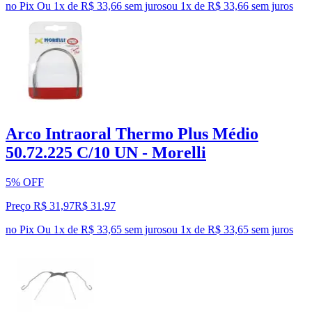
no Pix
Ou 1x de R$ 33,66 sem juros
ou
1
x de
R$ 33,66
sem juros
Arco Intraoral Thermo Plus Médio
50.72.225 C/10 UN - Morelli
5% OFF
Preço R$ 31,97
R$
31
,
97
no Pix
Ou 1x de R$ 33,65 sem juros
ou
1
x de
R$ 33,65
sem juros