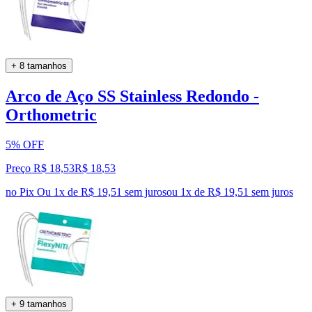
+ 8 tamanhos
Arco de Aço SS Stainless Redondo -
Orthometric
5% OFF
Preço R$ 18,53
R$
18
,
53
no Pix
Ou 1x de R$ 19,51 sem juros
ou
1
x de
R$ 19,51
sem juros
+ 9 tamanhos