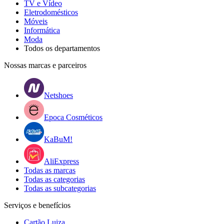
TV e Vídeo
Eletrodomésticos
Móveis
Informática
Moda
Todos os departamentos
Nossas marcas e parceiros
Netshoes
Epoca Cosméticos
KaBuM!
AliExpress
Todas as marcas
Todas as categorias
Todas as subcategorias
Serviços e benefícios
Cartão Luiza