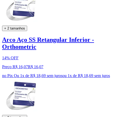
+ 2 tamanhos
Arco Aço SS Retangular Inferior -
Orthometric
14% OFF
Preço R$ 16,07
R$
16
,
07
no Pix
Ou 1x de R$ 18,69 sem juros
ou
1
x de
R$ 18,69
sem juros