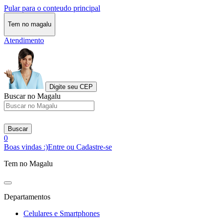
Pular para o conteudo principal
Tem no magalu
Atendimento
Digite seu CEP
Buscar no Magalu
Buscar
0
Boas vindas :)
Entre ou Cadastre-se
Tem no Magalu
Departamentos
Celulares e Smartphones