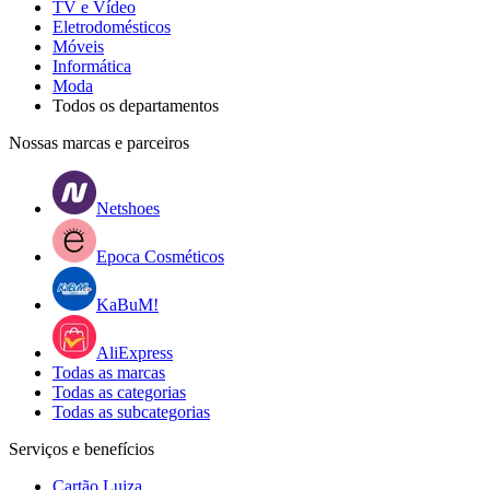
TV e Vídeo
Eletrodomésticos
Móveis
Informática
Moda
Todos os departamentos
Nossas marcas e parceiros
Netshoes
Epoca Cosméticos
KaBuM!
AliExpress
Todas as marcas
Todas as categorias
Todas as subcategorias
Serviços e benefícios
Cartão Luiza