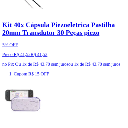
Kit 40x Cápsula Piezoeletrica Pastilha
20mm Transdutor 30 Peças piezo
5% OFF
Preço R$ 41,52
R$
41
,
52
no Pix
Ou 1x de R$ 43,70 sem juros
ou
1
x de
R$ 43,70
sem juros
Cupom R$ 15 OFF