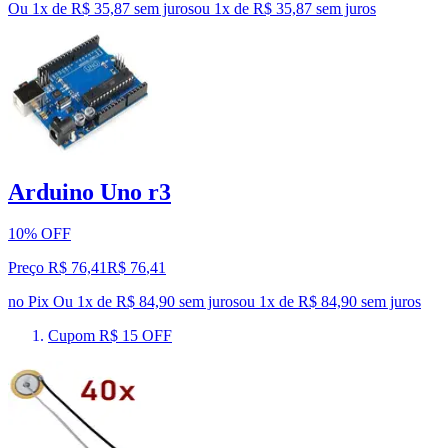
Ou 1x de R$ 35,87 sem juros
ou
1
x de
R$ 35,87
sem juros
Arduino Uno r3
10% OFF
Preço R$ 76,41
R$
76
,
41
no Pix
Ou 1x de R$ 84,90 sem juros
ou
1
x de
R$ 84,90
sem juros
Cupom R$ 15 OFF