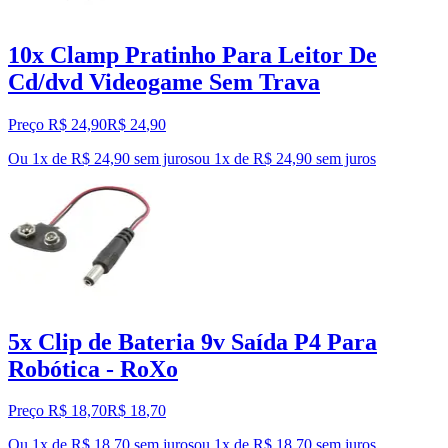
10x Clamp Pratinho Para Leitor De
Cd/dvd Videogame Sem Trava
Preço R$ 24,90
R$
24
,
90
Ou 1x de R$ 24,90 sem juros
ou
1
x de
R$ 24,90
sem juros
5x Clip de Bateria 9v Saída P4 Para
Robótica - RoXo
Preço R$ 18,70
R$
18
,
70
Ou 1x de R$ 18,70 sem juros
ou
1
x de
R$ 18,70
sem juros