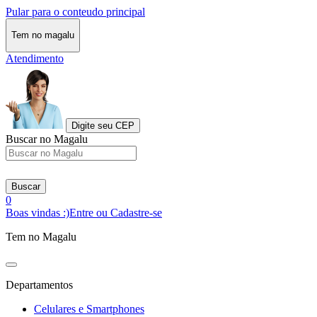
Pular para o conteudo principal
Tem no magalu
Atendimento
Digite seu CEP
Buscar no Magalu
Buscar
0
Boas vindas :)
Entre ou Cadastre-se
Tem no Magalu
Departamentos
Celulares e Smartphones