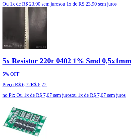
Ou 1x de R$ 23,90 sem juros
ou
1
x de
R$ 23,90
sem juros
5x Resistor 220r 0402 1% Smd 0,5x1mm
5% OFF
Preço R$ 6,72
R$
6
,
72
no Pix
Ou 1x de R$ 7,07 sem juros
ou
1
x de
R$ 7,07
sem juros