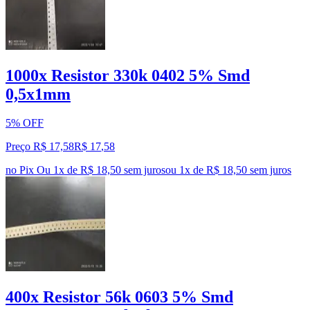
1000x Resistor 330k 0402 5% Smd
0,5x1mm
5% OFF
Preço R$ 17,58
R$
17
,
58
no Pix
Ou 1x de R$ 18,50 sem juros
ou
1
x de
R$ 18,50
sem juros
400x Resistor 56k 0603 5% Smd