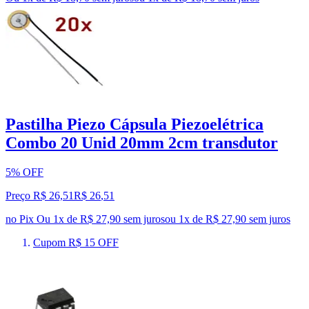
Pastilha Piezo Cápsula Piezoelétrica
Combo 20 Unid 20mm 2cm transdutor
5% OFF
Preço R$ 26,51
R$
26
,
51
no Pix
Ou 1x de R$ 27,90 sem juros
ou
1
x de
R$ 27,90
sem juros
Cupom R$ 15 OFF