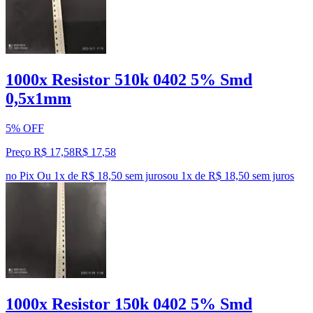
1000x Resistor 510k 0402 5% Smd
0,5x1mm
5% OFF
Preço R$ 17,58
R$
17
,
58
no Pix
Ou 1x de R$ 18,50 sem juros
ou
1
x de
R$ 18,50
sem juros
1000x Resistor 150k 0402 5% Smd