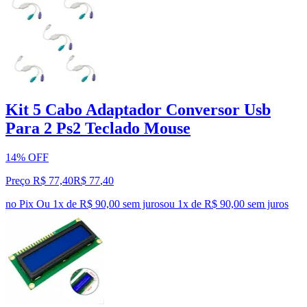
Kit 5 Cabo Adaptador Conversor Usb
Para 2 Ps2 Teclado Mouse
14% OFF
Preço R$ 77,40
R$
77
,
40
no Pix
Ou 1x de R$ 90,00 sem juros
ou
1
x de
R$ 90,00
sem juros