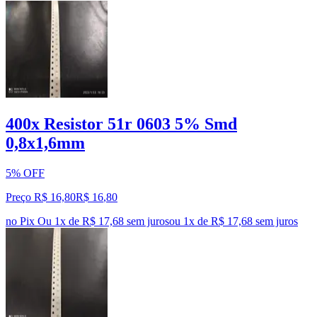
400x Resistor 51r 0603 5% Smd
0,8x1,6mm
5% OFF
Preço R$ 16,80
R$
16
,
80
no Pix
Ou 1x de R$ 17,68 sem juros
ou
1
x de
R$ 17,68
sem juros