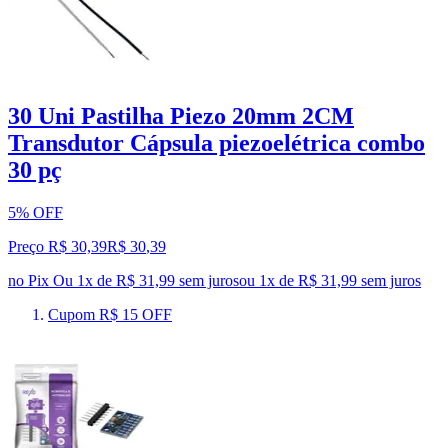
30 Uni Pastilha Piezo 20mm 2CM
Transdutor Cápsula piezoelétrica combo
30 pç
5% OFF
Preço R$ 30,39
R$
30
,
39
no Pix
Ou 1x de R$ 31,99 sem juros
ou
1
x de
R$ 31,99
sem juros
Cupom R$ 15 OFF