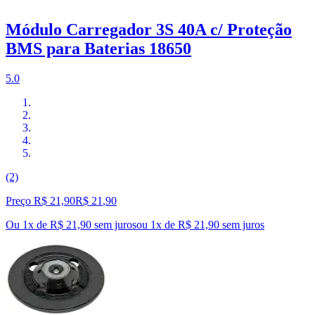
Módulo Carregador 3S 40A c/ Proteção
BMS para Baterias 18650
5.0
(2)
Preço R$ 21,90
R$
21
,
90
Ou 1x de R$ 21,90 sem juros
ou
1
x de
R$ 21,90
sem juros