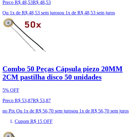
Preço R$ 48,53
R$
48
,
53
Ou 1x de R$ 48,53 sem juros
ou
1
x de
R$ 48,53
sem juros
Combo 50 Peças Cápsula piezo 20MM
2CM pastilha disco 50 unidades
5% OFF
Preço R$ 53,87
R$
53
,
87
no Pix
Ou 1x de R$ 56,70 sem juros
ou
1
x de
R$ 56,70
sem juros
Cupom R$ 15 OFF