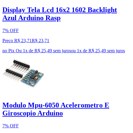
Display Tela Lcd 16x2 1602 Backlight
Azul Arduino Rasp
7% OFF
Preço R$ 23,71
R$
23
,
71
no Pix
Ou 1x de R$ 25,49 sem juros
ou
1
x de
R$ 25,49
sem juros
Modulo Mpu-6050 Acelerometro E
Giroscopio Arduino
7% OFF