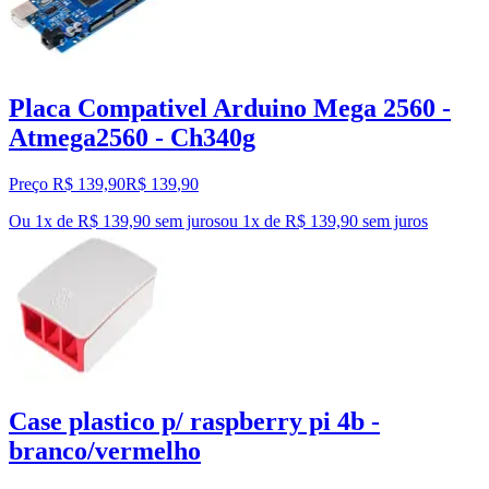
Placa Compativel Arduino Mega 2560 -
Atmega2560 - Ch340g
Preço R$ 139,90
R$
139
,
90
Ou 1x de R$ 139,90 sem juros
ou
1
x de
R$ 139,90
sem juros
Case plastico p/ raspberry pi 4b -
branco/vermelho