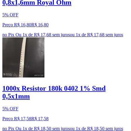
0,8x1,6mm Royal Ohm
5% OFF
Preço R$ 16,80
R$
16
,
80
no Pix
Ou 1x de R$ 17,68 sem juros
ou
1
x de
R$ 17,68
sem juros
1000x Resistor 180k 0402 1% Smd
0,5x1mm
5% OFF
Preço R$ 17,58
R$
17
,
58
no Pix
Ou 1x de R$ 18,50 sem juros
ou
1
x de
R$ 18,50
sem juros