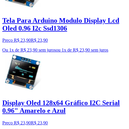
Tela Para Arduino Modulo Display Lcd
Oled 0.96 I2c Ssd1306
Preço R$ 23,90
R$
23
,
90
Ou 1x de R$ 23,90 sem juros
ou
1
x de
R$ 23,90
sem juros
Display Oled 128x64 Gráfico I2C Serial
0.96" Amarelo e Azul
Preço R$ 23,90
R$
23
,
90