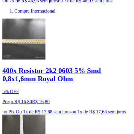
Ou 7x de R$ 48,93 sem juros
ou
7
x de
R$ 48,93
sem juros
Compra Internacional
400x Resistor 2k2 0603 5% Smd
0,8x1,6mm Royal Ohm
5% OFF
Preço R$ 16,80
R$
16
,
80
no Pix
Ou 1x de R$ 17,68 sem juros
ou
1
x de
R$ 17,68
sem juros