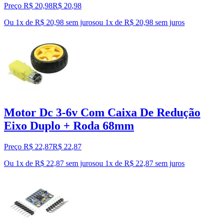
Preço R$ 20,98
R$
20
,
98
Ou 1x de R$ 20,98 sem juros
ou
1
x de
R$ 20,98
sem juros
Motor Dc 3-6v Com Caixa De Redução
Eixo Duplo + Roda 68mm
Preço R$ 22,87
R$
22
,
87
Ou 1x de R$ 22,87 sem juros
ou
1
x de
R$ 22,87
sem juros