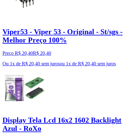
Viper53 - Viper 53 - Original - St/sgs -
Melhor Preço 100%
Preço R$ 20,40
R$
20
,
40
Ou 1x de R$ 20,40 sem juros
ou
1
x de
R$ 20,40
sem juros
Display Tela Lcd 16x2 1602 Backlight
Azul - RoXo