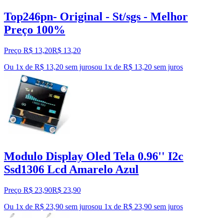
Top246pn- Original - St/sgs - Melhor
Preço 100%
Preço R$ 13,20
R$
13
,
20
Ou 1x de R$ 13,20 sem juros
ou
1
x de
R$ 13,20
sem juros
Modulo Display Oled Tela 0.96'' I2c
Ssd1306 Lcd Amarelo Azul
Preço R$ 23,90
R$
23
,
90
Ou 1x de R$ 23,90 sem juros
ou
1
x de
R$ 23,90
sem juros