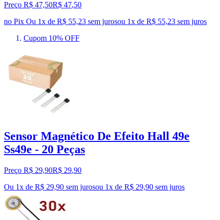
Preço R$ 47,50
R$
47
,
50
no Pix
Ou 1x de R$ 55,23 sem juros
ou
1
x de
R$ 55,23
sem juros
Cupom 10% OFF
Sensor Magnético De Efeito Hall 49e
Ss49e - 20 Peças
Preço R$ 29,90
R$
29
,
90
Ou 1x de R$ 29,90 sem juros
ou
1
x de
R$ 29,90
sem juros