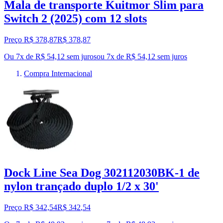
Mala de transporte Kuitmor Slim para
Switch 2 (2025) com 12 slots
Preço R$ 378,87
R$
378
,
87
Ou 7x de R$ 54,12 sem juros
ou
7
x de
R$ 54,12
sem juros
Compra Internacional
Dock Line Sea Dog 302112030BK-1 de
nylon trançado duplo 1/2 x 30'
Preço R$ 342,54
R$
342
,
54