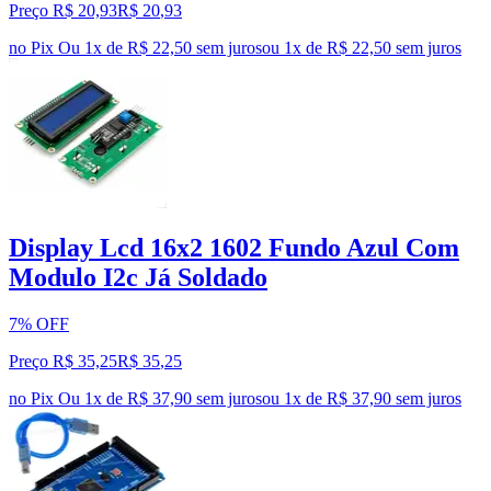
Preço R$ 20,93
R$
20
,
93
no Pix
Ou 1x de R$ 22,50 sem juros
ou
1
x de
R$ 22,50
sem juros
Display Lcd 16x2 1602 Fundo Azul Com
Modulo I2c Já Soldado
7% OFF
Preço R$ 35,25
R$
35
,
25
no Pix
Ou 1x de R$ 37,90 sem juros
ou
1
x de
R$ 37,90
sem juros