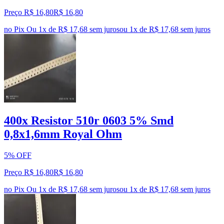
Preço R$ 16,80
R$
16
,
80
no Pix
Ou 1x de R$ 17,68 sem juros
ou
1
x de
R$ 17,68
sem juros
400x Resistor 510r 0603 5% Smd
0,8x1,6mm Royal Ohm
5% OFF
Preço R$ 16,80
R$
16
,
80
no Pix
Ou 1x de R$ 17,68 sem juros
ou
1
x de
R$ 17,68
sem juros