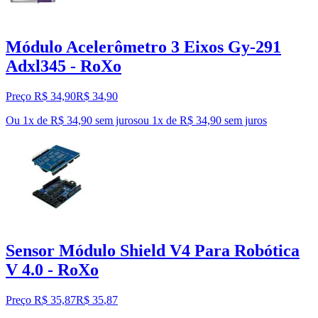
Módulo Acelerômetro 3 Eixos Gy-291
Adxl345 - RoXo
Preço R$ 34,90
R$
34
,
90
Ou 1x de R$ 34,90 sem juros
ou
1
x de
R$ 34,90
sem juros
Sensor Módulo Shield V4 Para Robótica
V 4.0 - RoXo
Preço R$ 35,87
R$
35
,
87