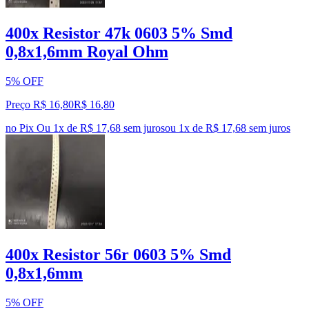
400x Resistor 47k 0603 5% Smd
0,8x1,6mm Royal Ohm
5% OFF
Preço R$ 16,80
R$
16
,
80
no Pix
Ou 1x de R$ 17,68 sem juros
ou
1
x de
R$ 17,68
sem juros
400x Resistor 56r 0603 5% Smd
0,8x1,6mm
5% OFF