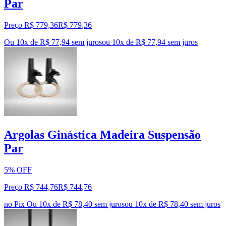
Par
Preço R$ 779,36
R$
779
,
36
Ou 10x de R$ 77,94 sem juros
ou
10
x de
R$ 77,94
sem juros
Argolas Ginástica Madeira Suspensão
Par
5% OFF
Preço R$ 744,76
R$
744
,
76
no Pix
Ou 10x de R$ 78,40 sem juros
ou
10
x de
R$ 78,40
sem juros