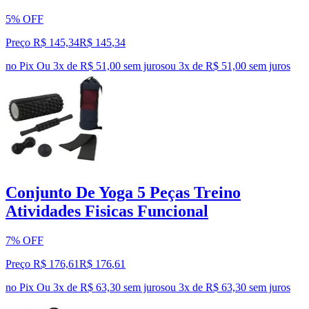
5% OFF
Preço R$ 145,34
R$
145
,
34
no Pix
Ou 3x de R$ 51,00 sem juros
ou
3
x de
R$ 51,00
sem juros
Conjunto De Yoga 5 Peças Treino
Atividades Fisicas Funcional
7% OFF
Preço R$ 176,61
R$
176
,
61
no Pix
Ou 3x de R$ 63,30 sem juros
ou
3
x de
R$ 63,30
sem juros