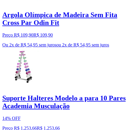
Argola Olímpica de Madeira Sem Fita
Cross Par Odin Fit
Preço R$ 109,90
R$
109
,
90
Ou 2x de R$ 54,95 sem juros
ou
2
x de
R$ 54,95
sem juros
Suporte Halteres Modelo a para 10 Pares
Academia Musculação
14% OFF
Preço R$ 1.253,66
R$
1.253
,
66