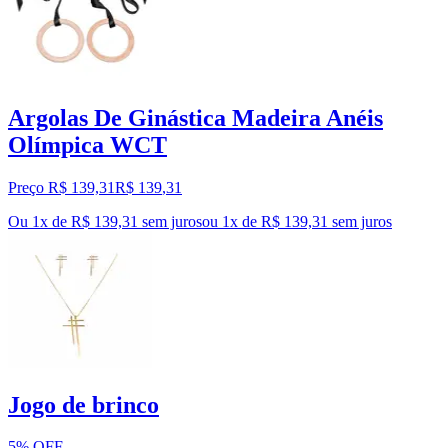
Argolas De Ginástica Madeira Anéis
Olímpica WCT
Preço R$ 139,31
R$
139
,
31
Ou 1x de R$ 139,31 sem juros
ou
1
x de
R$ 139,31
sem juros
Jogo de brinco
5% OFF