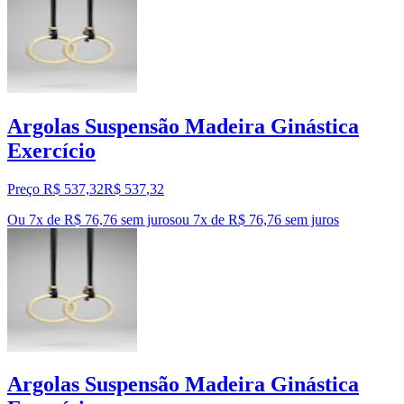
Argolas Suspensão Madeira Ginástica
Exercício
Preço R$ 537,32
R$
537
,
32
Ou 7x de R$ 76,76 sem juros
ou
7
x de
R$ 76,76
sem juros
Argolas Suspensão Madeira Ginástica