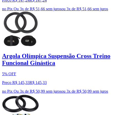
Preço R$ 147,24
R$
147
,
24
no Pix
Ou 3x de R$ 51,66 sem juros
ou
3
x de
R$ 51,66
sem juros
Argola Olímpica Suspensão Cross Treino
Funcional Ginástica
5% OFF
Preço R$ 145,33
R$
145
,
33
no Pix
Ou 3x de R$ 50,99 sem juros
ou
3
x de
R$ 50,99
sem juros