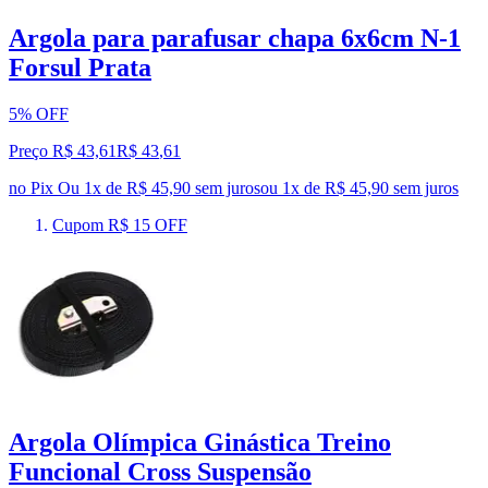
Argola para parafusar chapa 6x6cm N-1
Forsul Prata
5% OFF
Preço R$ 43,61
R$
43
,
61
no Pix
Ou 1x de R$ 45,90 sem juros
ou
1
x de
R$ 45,90
sem juros
Cupom R$ 15 OFF
Argola Olímpica Ginástica Treino
Funcional Cross Suspensão