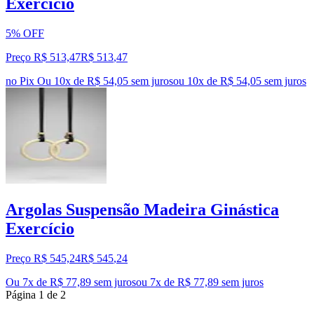
Exercício
5% OFF
Preço R$ 513,47
R$
513
,
47
no Pix
Ou 10x de R$ 54,05 sem juros
ou
10
x de
R$ 54,05
sem juros
Argolas Suspensão Madeira Ginástica
Exercício
Preço R$ 545,24
R$
545
,
24
Ou 7x de R$ 77,89 sem juros
ou
7
x de
R$ 77,89
sem juros
Página
1
de
2