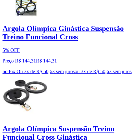
Argola Olímpica Ginástica Suspensão
Treino Funcional Cross
5% OFF
Preço R$ 144,31
R$
144
,
31
no Pix
Ou 3x de R$ 50,63 sem juros
ou
3
x de
R$ 50,63
sem juros
Argola Olímpica Suspensão Treino
Funcional Cross Ginástica