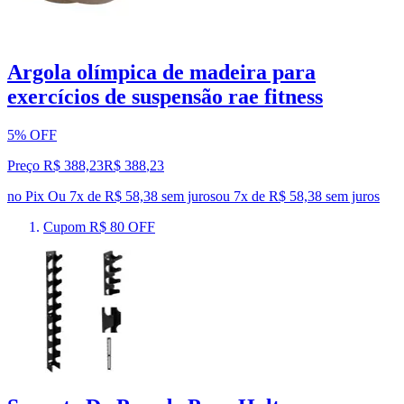
Argola olímpica de madeira para
exercícios de suspensão rae fitness
5% OFF
Preço R$ 388,23
R$
388
,
23
no Pix
Ou 7x de R$ 58,38 sem juros
ou
7
x de
R$ 58,38
sem juros
Cupom R$ 80 OFF