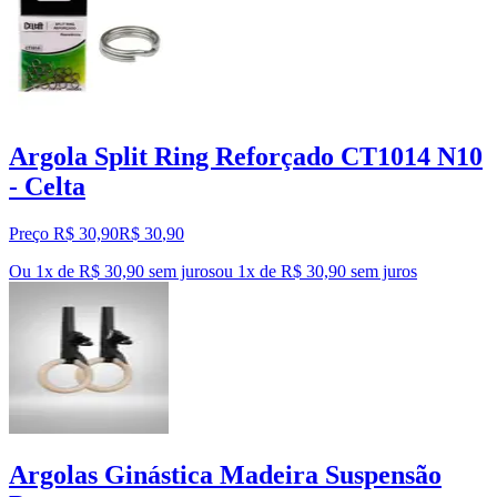
Argola Split Ring Reforçado CT1014 N10
- Celta
Preço R$ 30,90
R$
30
,
90
Ou 1x de R$ 30,90 sem juros
ou
1
x de
R$ 30,90
sem juros
Argolas Ginástica Madeira Suspensão