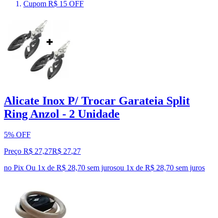
Cupom R$ 15 OFF
Alicate Inox P/ Trocar Garateia Split
Ring Anzol - 2 Unidade
5% OFF
Preço R$ 27,27
R$
27
,
27
no Pix
Ou 1x de R$ 28,70 sem juros
ou
1
x de
R$ 28,70
sem juros