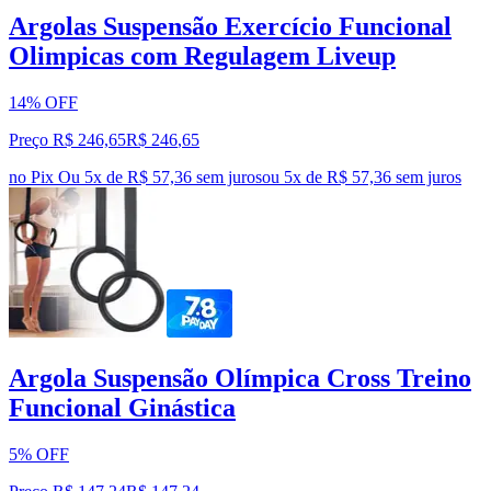
Argolas Suspensão Exercício Funcional
Olimpicas com Regulagem Liveup
14% OFF
Preço R$ 246,65
R$
246
,
65
no Pix
Ou 5x de R$ 57,36 sem juros
ou
5
x de
R$ 57,36
sem juros
Argola Suspensão Olímpica Cross Treino
Funcional Ginástica
5% OFF