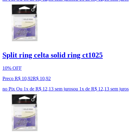
Split ring celta solid ring ct1025
10% OFF
Preço R$ 10,92
R$
10
,
92
no Pix
Ou 1x de R$ 12,13 sem juros
ou
1
x de
R$ 12,13
sem juros