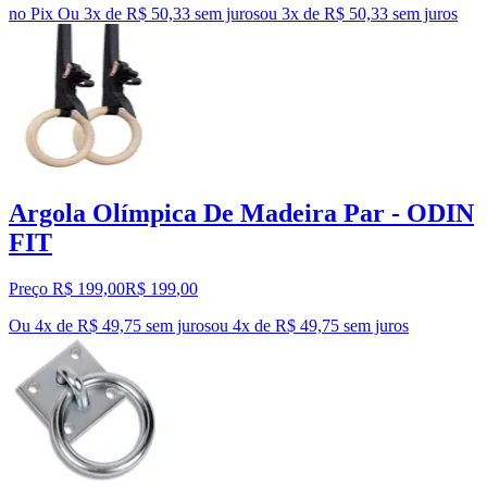
no Pix
Ou 3x de R$ 50,33 sem juros
ou
3
x de
R$ 50,33
sem juros
Argola Olímpica De Madeira Par - ODIN
FIT
Preço R$ 199,00
R$
199
,
00
Ou 4x de R$ 49,75 sem juros
ou
4
x de
R$ 49,75
sem juros