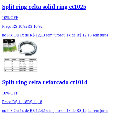
Split ring celta solid ring ct1025
10% OFF
Preço R$ 10,92
R$
10
,
92
no Pix
Ou 1x de R$ 12,13 sem juros
ou
1
x de
R$ 12,13
sem juros
Split ring celta reforcado ct1014
10% OFF
Preço R$ 11,18
R$
11
,
18
no Pix
Ou 1x de R$ 12,42 sem juros
ou
1
x de
R$ 12,42
sem juros