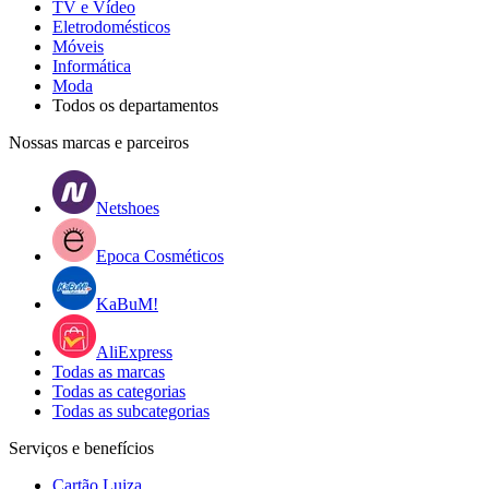
TV e Vídeo
Eletrodomésticos
Móveis
Informática
Moda
Todos os departamentos
Nossas marcas e parceiros
Netshoes
Epoca Cosméticos
KaBuM!
AliExpress
Todas as marcas
Todas as categorias
Todas as subcategorias
Serviços e benefícios
Cartão Luiza