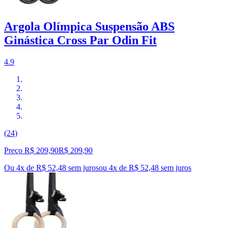
Argola Olímpica Suspensão ABS
Ginástica Cross Par Odin Fit
4.9
(24)
Preço R$ 209,90
R$
209
,
90
Ou 4x de R$ 52,48 sem juros
ou
4
x de
R$ 52,48
sem juros