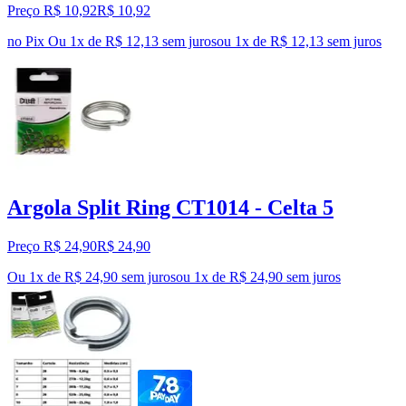
Preço R$ 10,92
R$
10
,
92
no Pix
Ou 1x de R$ 12,13 sem juros
ou
1
x de
R$ 12,13
sem juros
Argola Split Ring CT1014 - Celta 5
Preço R$ 24,90
R$
24
,
90
Ou 1x de R$ 24,90 sem juros
ou
1
x de
R$ 24,90
sem juros