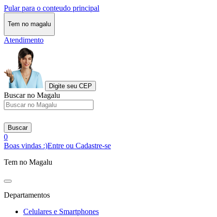
Pular para o conteudo principal
Tem no magalu
Atendimento
Digite seu CEP
Buscar no Magalu
Buscar
0
Boas vindas :)
Entre ou Cadastre-se
Tem no Magalu
Departamentos
Celulares e Smartphones