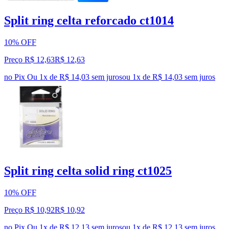
Split ring celta reforcado ct1014
10% OFF
Preço R$ 12,63
R$
12
,
63
no Pix
Ou 1x de R$ 14,03 sem juros
ou
1
x de
R$ 14,03
sem juros
Split ring celta solid ring ct1025
10% OFF
Preço R$ 10,92
R$
10
,
92
no Pix
Ou 1x de R$ 12,13 sem juros
ou
1
x de
R$ 12,13
sem juros