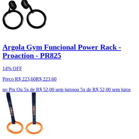
Argola Gym Funcional Power Rack -
Proaction - PR825
14% OFF
Preço R$ 223,60
R$
223
,
60
no Pix
Ou 5x de R$ 52,00 sem juros
ou
5
x de
R$ 52,00
sem juros