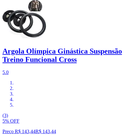
Argola Olímpica Ginástica Suspensão
Treino Funcional Cross
5.0
(3)
5% OFF
Preço R$ 143,44
R$
143
,
44