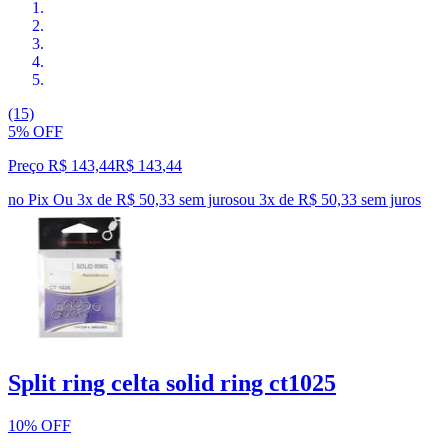
(15)
5% OFF
Preço R$ 143,44
R$
143
,
44
no Pix
Ou 3x de R$ 50,33 sem juros
ou
3
x de
R$ 50,33
sem juros
Split ring celta solid ring ct1025
10% OFF