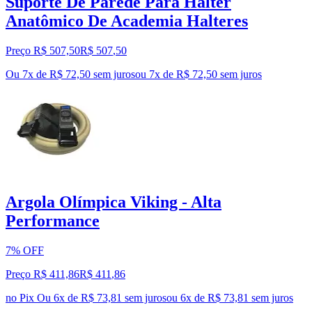
Suporte De Parede Para Halter
Anatômico De Academia Halteres
Preço R$ 507,50
R$
507
,
50
Ou 7x de R$ 72,50 sem juros
ou
7
x de
R$ 72,50
sem juros
Argola Olímpica Viking - Alta
Performance
7% OFF
Preço R$ 411,86
R$
411
,
86
no Pix
Ou 6x de R$ 73,81 sem juros
ou
6
x de
R$ 73,81
sem juros