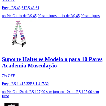
Preço R$ 43,61
R$
43
,
61
no Pix
Ou 1x de R$ 45,90 sem juros
ou
1
x de
R$ 45,90
sem juros
Suporte Halteres Modelo a para 10 Pares
Academia Musculação
7% OFF
Preço R$ 1.417,32
R$
1.417
,
32
no Pix
Ou 12x de R$ 127,00 sem juros
ou
12
x de
R$ 127,00
sem
juros