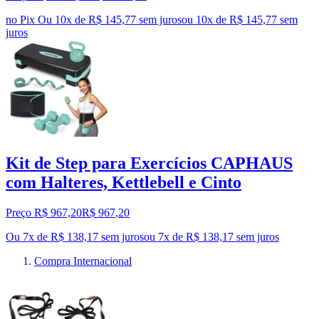
no Pix
Ou 10x de R$ 145,77 sem juros
ou
10
x de
R$ 145,77
sem
juros
Kit de Step para Exercícios CAPHAUS
com Halteres, Kettlebell e Cinto
Preço R$ 967,20
R$
967
,
20
Ou 7x de R$ 138,17 sem juros
ou
7
x de
R$ 138,17
sem juros
Compra Internacional