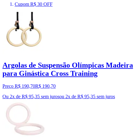
Cupom R$ 30 OFF
Argolas de Suspensão Olímpicas Madeira
para Ginástica Cross Training
Preço R$ 190,70
R$
190
,
70
Ou 2x de R$ 95,35 sem juros
ou
2
x de
R$ 95,35
sem juros