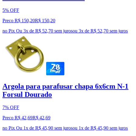
5% OFF
Preço R$ 150,20
R$
150
,
20
no Pix
Ou 3x de R$ 52,70 sem juros
ou
3
x de
R$ 52,70
sem juros
Argola para parafusar chapa 6x6cm N-1
Forsul Dourado
7% OFF
Preço R$ 42,69
R$
42
,
69
no Pix
Ou 1x de R$ 45,90 sem juros
ou
1
x de
R$ 45,90
sem juros