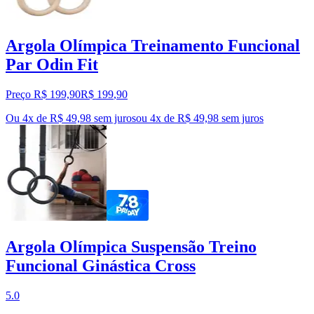
Argola Olímpica Treinamento Funcional
Par Odin Fit
Preço R$ 199,90
R$
199
,
90
Ou 4x de R$ 49,98 sem juros
ou
4
x de
R$ 49,98
sem juros
Argola Olímpica Suspensão Treino
Funcional Ginástica Cross
5.0