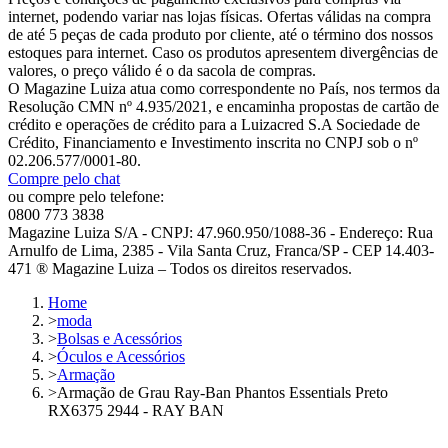
internet, podendo variar nas lojas físicas. Ofertas válidas na compra
de até 5 peças de cada produto por cliente, até o término dos nossos
estoques para internet. Caso os produtos apresentem divergências de
valores, o preço válido é o da sacola de compras.
O Magazine Luiza atua como correspondente no País, nos termos da
Resolução CMN nº 4.935/2021, e encaminha propostas de cartão de
crédito e operações de crédito para a Luizacred S.A Sociedade de
Crédito, Financiamento e Investimento inscrita no CNPJ sob o nº
02.206.577/0001-80.
Compre pelo chat
ou compre pelo telefone:
0800 773 3838
Magazine Luiza S/A - CNPJ: 47.960.950/1088-36 - Endereço: Rua
Arnulfo de Lima, 2385 - Vila Santa Cruz, Franca/SP - CEP 14.403-
471 ® Magazine Luiza – Todos os direitos reservados.
Home
>
moda
>
Bolsas e Acessórios
>
Óculos e Acessórios
>
Armação
>
Armação de Grau Ray-Ban Phantos Essentials Preto
RX6375 2944 - RAY BAN