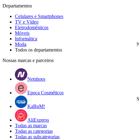
Departamentos
Celulares e Smartphones
TV e Vídeo
Eletrodomésticos
Móveis
Informática
Moda
N
Todos os departamentos
Nossas marcas e parceiros
Netshoes
Epoca Cosméticos
S
KaBuM!
AliExpress
Todas as marcas
Todas as categorias
Todas as subcategorias