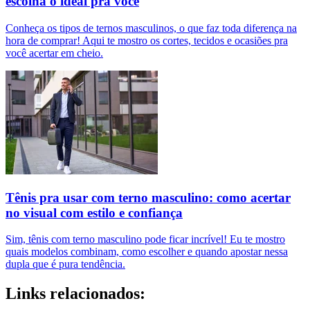
escolha o ideal pra você
Conheça os tipos de ternos masculinos, o que faz toda diferença na
hora de comprar! Aqui te mostro os cortes, tecidos e ocasiões pra
você acertar em cheio.
Tênis pra usar com terno masculino: como acertar
no visual com estilo e confiança
Sim, tênis com terno masculino pode ficar incrível! Eu te mostro
quais modelos combinam, como escolher e quando apostar nessa
dupla que é pura tendência.
Links relacionados: