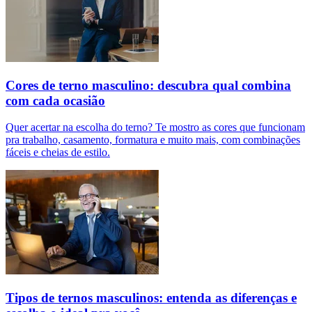
Cores de terno masculino: descubra qual combina
com cada ocasião
Quer acertar na escolha do terno? Te mostro as cores que funcionam
pra trabalho, casamento, formatura e muito mais, com combinações
fáceis e cheias de estilo.
Tipos de ternos masculinos: entenda as diferenças e