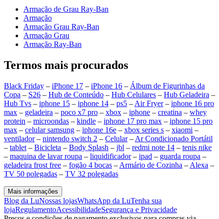
Armação de Grau Ray-Ban
Armação
Armação Grau Ray-Ban
Armação Grau
Armação Ray-Ban
Termos mais procurados
Black Friday
–
iPhone 17
–
iPhone 16
–
Álbum de Figurinhas da
Copa
–
S26
–
Hub de Conteúdo
–
Hub Celulares
–
Hub Geladeira
–
Hub Tvs
–
iphone 15
–
iphone 14
–
ps5
–
Air Fryer
–
iphone 16 pro
max
–
geladeira
–
poco x7 pro
–
xbox
–
iphone
–
creatina
–
whey
protein
–
microondas
–
kindle
–
iphone 17 pro max
–
iphone 15 pro
max
–
celular samsung
–
iphone 16e
–
xbox series s
–
xiaomi
–
ventilador
–
nintendo switch 2
–
Celular
–
Ar Condicionado Portátil
–
tablet
–
Bicicleta
–
Body Splash
–
jbl
–
redmi note 14
–
tenis nike
–
maquina de lavar roupa
–
liquidificador
–
ipad
–
guarda roupa
–
geladeira frost free
–
fogão 4 bocas
–
Armário de Cozinha
–
Alexa
–
TV 50 polegadas
–
TV 32 polegadas
Mais informações
Blog da Lu
Nossas lojas
WhatsApp da Lu
Tenha sua
loja
Regulamento
Acessibilidade
Segurança e Privacidade
Preços e condições de pagamento exclusivos para compras via