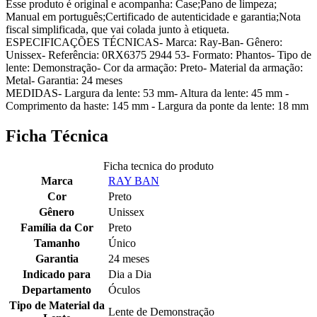
Esse produto é original e acompanha: Case;Pano de limpeza;
Manual em português;Certificado de autenticidade e garantia;Nota
fiscal simplificada, que vai colada junto à etiqueta.
ESPECIFICAÇÕES TÉCNICAS- Marca: Ray-Ban- Gênero:
Unissex- Referência: 0RX6375 2944 53- Formato: Phantos- Tipo de
lente: Demonstração- Cor da armação: Preto- Material da armação:
Metal- Garantia: 24 meses
MEDIDAS- Largura da lente: 53 mm- Altura da lente: 45 mm -
Comprimento da haste: 145 mm - Largura da ponte da lente: 18 mm
Ficha Técnica
Ficha tecnica do produto
Marca
RAY BAN
Cor
Preto
Gênero
Unissex
Família da Cor
Preto
Tamanho
Único
Garantia
24 meses
Indicado para
Dia a Dia
Departamento
Óculos
Tipo de Material da
Lente de Demonstração