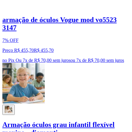
armação de óculos Vogue mod vo5523
3147
7% OFF
Preço R$ 455,70
R$
455
,
70
no Pix
Ou 7x de R$ 70,00 sem juros
ou
7
x de
R$ 70,00
sem juros
Armação óculos grau infantil flexível