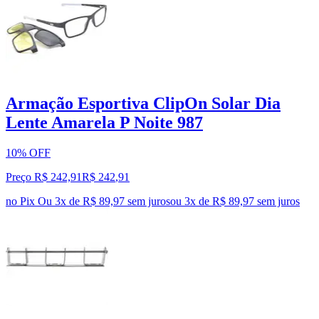
Armação Esportiva ClipOn Solar Dia
Lente Amarela P Noite 987
10% OFF
Preço R$ 242,91
R$
242
,
91
no Pix
Ou 3x de R$ 89,97 sem juros
ou
3
x de
R$ 89,97
sem juros