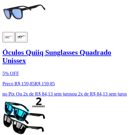
Óculos Quiiq Sunglasses Quadrado
Unissex
5% OFF
Preço R$ 159,85
R$
159
,
85
no Pix
Ou 2x de R$ 84,13 sem juros
ou
2
x de
R$ 84,13
sem juros