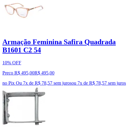
Armação Feminina Safira Quadrada
B1601 C2 54
10% OFF
Preço R$ 495,00
R$
495
,
00
no Pix
Ou 7x de R$ 78,57 sem juros
ou
7
x de
R$ 78,57
sem juros