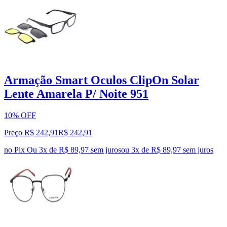
Armação Smart Oculos ClipOn Solar
Lente Amarela P/ Noite 951
10% OFF
Preço R$ 242,91
R$
242
,
91
no Pix
Ou 3x de R$ 89,97 sem juros
ou
3
x de
R$ 89,97
sem juros