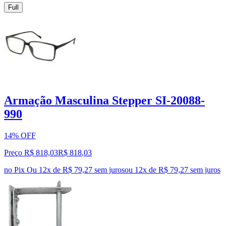
Full
Armação Masculina Stepper SI-20088-
990
14% OFF
Preço R$ 818,03
R$
818
,
03
no Pix
Ou 12x de R$ 79,27 sem juros
ou
12
x de
R$ 79,27
sem juros