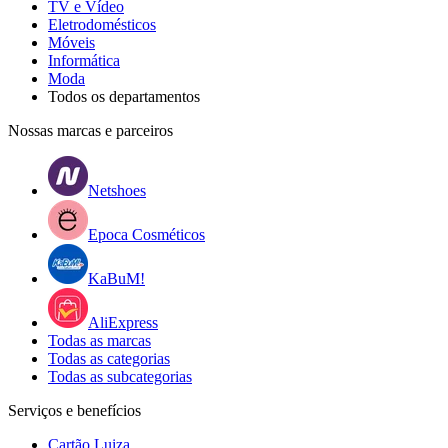
TV e Vídeo
Eletrodomésticos
Móveis
Informática
Moda
Todos os departamentos
Nossas marcas e parceiros
Netshoes
Epoca Cosméticos
KaBuM!
AliExpress
Todas as marcas
Todas as categorias
Todas as subcategorias
Serviços e benefícios
Cartão Luiza