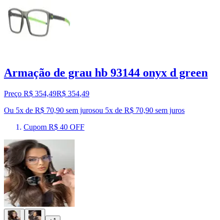
Armação de grau hb 93144 onyx d green
Preço R$ 354,49
R$
354
,
49
Ou 5x de R$ 70,90 sem juros
ou
5
x de
R$ 70,90
sem juros
Cupom R$ 40 OFF