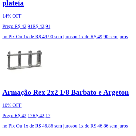
plateía
14% OFF
Preço R$ 42,91
R$
42
,
91
no Pix
Ou 1x de R$ 49,90 sem juros
ou
1
x de
R$ 49,90
sem juros
Armação Rex 2x2 1/8 Barbato e Argeton
10% OFF
Preço R$ 42,17
R$
42
,
17
no Pix
Ou 1x de R$ 46,86 sem juros
ou
1
x de
R$ 46,86
sem juros