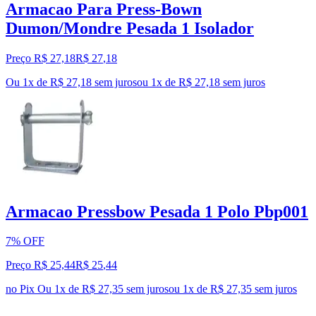
Armacao Para Press-Bown
Dumon/Mondre Pesada 1 Isolador
Preço R$ 27,18
R$
27
,
18
Ou 1x de R$ 27,18 sem juros
ou
1
x de
R$ 27,18
sem juros
Armacao Pressbow Pesada 1 Polo Pbp001
7% OFF
Preço R$ 25,44
R$
25
,
44
no Pix
Ou 1x de R$ 27,35 sem juros
ou
1
x de
R$ 27,35
sem juros