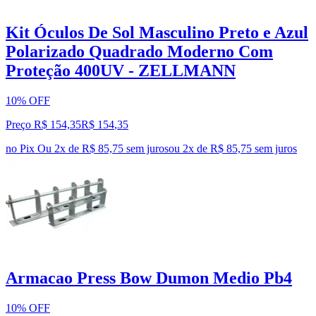
Kit Óculos De Sol Masculino Preto e Azul
Polarizado Quadrado Moderno Com
Proteção 400UV - ZELLMANN
10% OFF
Preço R$ 154,35
R$
154
,
35
no Pix
Ou 2x de R$ 85,75 sem juros
ou
2
x de
R$ 85,75
sem juros
Armacao Press Bow Dumon Medio Pb4
10% OFF