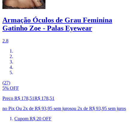
Armação Óculos de Grau Feminina
Gatinho Zoe - Palas Eyewear
2.8
(27)
5% OFF
Preço R$ 178,51
R$
178
,
51
no Pix
Ou 2x de R$ 93,95 sem juros
ou
2
x de
R$ 93,95
sem juros
Cupom R$ 20 OFF