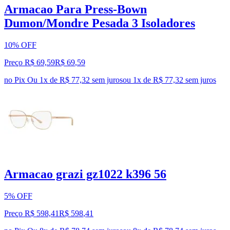
Armacao Para Press-Bown
Dumon/Mondre Pesada 3 Isoladores
10% OFF
Preço R$ 69,59
R$
69
,
59
no Pix
Ou 1x de R$ 77,32 sem juros
ou
1
x de
R$ 77,32
sem juros
Armacao grazi gz1022 k396 56
5% OFF
Preço R$ 598,41
R$
598
,
41