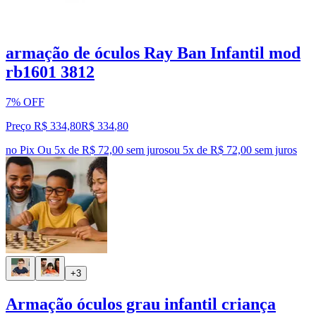
armação de óculos Ray Ban Infantil mod
rb1601 3812
7% OFF
Preço R$ 334,80
R$
334
,
80
no Pix
Ou 5x de R$ 72,00 sem juros
ou
5
x de
R$ 72,00
sem juros
+3
Armação óculos grau infantil criança