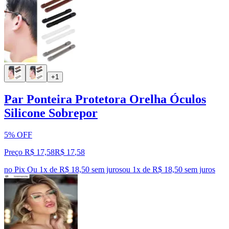
+1
Par Ponteira Protetora Orelha Óculos
Silicone Sobrepor
5% OFF
Preço R$ 17,58
R$
17
,
58
no Pix
Ou 1x de R$ 18,50 sem juros
ou
1
x de
R$ 18,50
sem juros