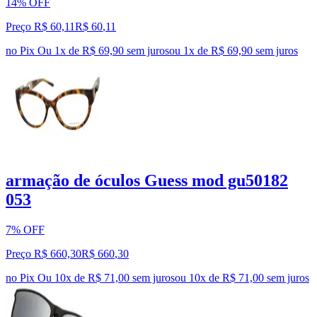
14% OFF
Preço R$ 60,11
R$
60
,
11
no Pix
Ou 1x de R$ 69,90 sem juros
ou
1
x de
R$ 69,90
sem juros
armação de óculos Guess mod gu50182
053
7% OFF
Preço R$ 660,30
R$
660
,
30
no Pix
Ou 10x de R$ 71,00 sem juros
ou
10
x de
R$ 71,00
sem juros