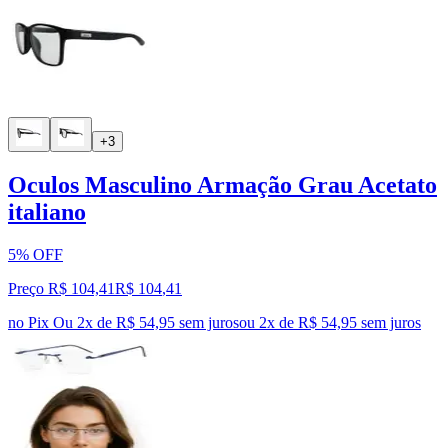
+3
Oculos Masculino Armação Grau Acetato
italiano
5% OFF
Preço R$ 104,41
R$
104
,
41
no Pix
Ou 2x de R$ 54,95 sem juros
ou
2
x de
R$ 54,95
sem juros