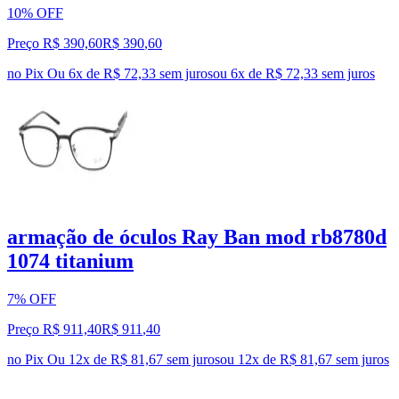
10% OFF
Preço R$ 390,60
R$
390
,
60
no Pix
Ou 6x de R$ 72,33 sem juros
ou
6
x de
R$ 72,33
sem juros
armação de óculos Ray Ban mod rb8780d
1074 titanium
7% OFF
Preço R$ 911,40
R$
911
,
40
no Pix
Ou 12x de R$ 81,67 sem juros
ou
12
x de
R$ 81,67
sem juros