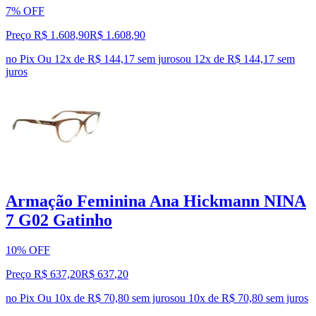
7% OFF
Preço R$ 1.608,90
R$
1.608
,
90
no Pix
Ou 12x de R$ 144,17 sem juros
ou
12
x de
R$ 144,17
sem
juros
Armação Feminina Ana Hickmann NINA
7 G02 Gatinho
10% OFF
Preço R$ 637,20
R$
637
,
20
no Pix
Ou 10x de R$ 70,80 sem juros
ou
10
x de
R$ 70,80
sem juros