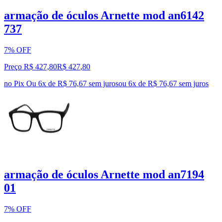
armação de óculos Arnette mod an6142
737
7% OFF
Preço R$ 427,80
R$
427
,
80
no Pix
Ou 6x de R$ 76,67 sem juros
ou
6
x de
R$ 76,67
sem juros
armação de óculos Arnette mod an7194
01
7% OFF