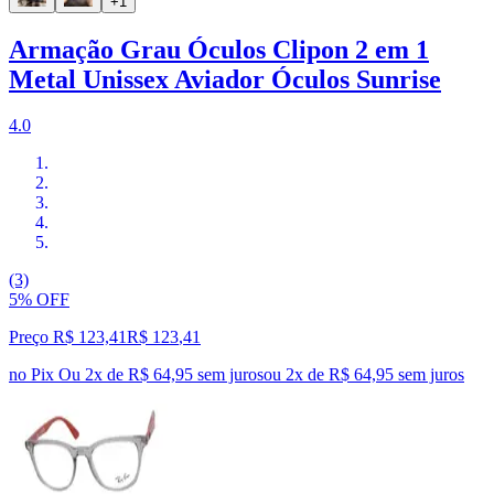
+1
Armação Grau Óculos Clipon 2 em 1
Metal Unissex Aviador Óculos Sunrise
4.0
(3)
5% OFF
Preço R$ 123,41
R$
123
,
41
no Pix
Ou 2x de R$ 64,95 sem juros
ou
2
x de
R$ 64,95
sem juros