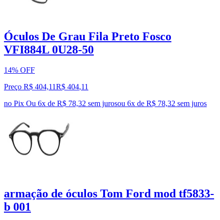
Óculos De Grau Fila Preto Fosco
VFI884L 0U28-50
14% OFF
Preço R$ 404,11
R$
404
,
11
no Pix
Ou 6x de R$ 78,32 sem juros
ou
6
x de
R$ 78,32
sem juros
armação de óculos Tom Ford mod tf5833-
b 001