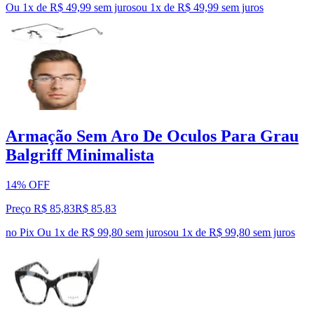
Ou 1x de R$ 49,99 sem juros
ou
1
x de
R$ 49,99
sem juros
Armação Sem Aro De Oculos Para Grau
Balgriff Minimalista
14% OFF
Preço R$ 85,83
R$
85
,
83
no Pix
Ou 1x de R$ 99,80 sem juros
ou
1
x de
R$ 99,80
sem juros