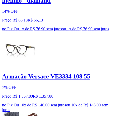
menino - diamanti
14% OFF
Preço R$ 66,13
R$
66
,
13
no Pix
Ou 1x de R$ 76,90 sem juros
ou
1
x de
R$ 76,90
sem juros
Armação Versace VE3334 108 55
7% OFF
Preço R$ 1.357,80
R$
1.357
,
80
no Pix
Ou 10x de R$ 146,00 sem juros
ou
10
x de
R$ 146,00
sem
juros