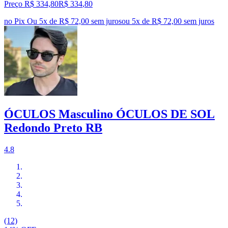
Preço R$ 334,80
R$
334
,
80
no Pix
Ou 5x de R$ 72,00 sem juros
ou
5
x de
R$ 72,00
sem juros
ÓCULOS Masculino ÓCULOS DE SOL
Redondo Preto RB
4.8
(12)