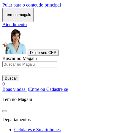
Pular para o conteudo principal
Tem no magalu
Atendimento
Digite seu CEP
Buscar no Magalu
Buscar
0
Boas vindas :)
Entre ou Cadastre-se
Tem no Magalu
Departamentos
Celulares e Smartphones