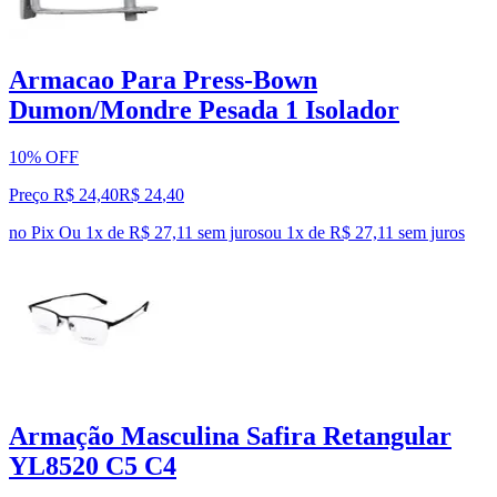
Armacao Para Press-Bown
Dumon/Mondre Pesada 1 Isolador
10% OFF
Preço R$ 24,40
R$
24
,
40
no Pix
Ou 1x de R$ 27,11 sem juros
ou
1
x de
R$ 27,11
sem juros
Armação Masculina Safira Retangular
YL8520 C5 C4