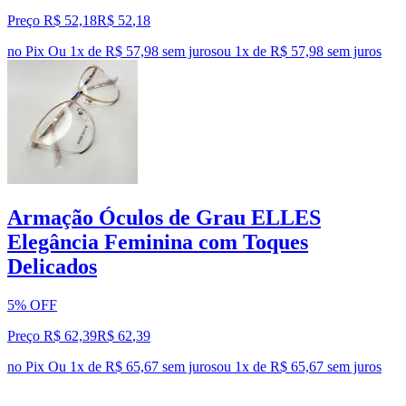
Preço R$ 52,18
R$
52
,
18
no Pix
Ou 1x de R$ 57,98 sem juros
ou
1
x de
R$ 57,98
sem juros
Armação Óculos de Grau ELLES
Elegância Feminina com Toques
Delicados
5% OFF
Preço R$ 62,39
R$
62
,
39
no Pix
Ou 1x de R$ 65,67 sem juros
ou
1
x de
R$ 65,67
sem juros