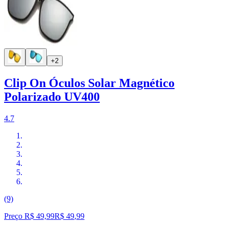
+2
Clip On Óculos Solar Magnético
Polarizado UV400
4.7
(9)
Preço R$ 49,99
R$
49
,
99