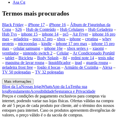
Asa Cg
Termos mais procurados
Black Friday
–
iPhone 17
–
iPhone 16
–
Álbum de Figurinhas da
Copa
–
S26
–
Hub de Conteúdo
–
Hub Celulares
–
Hub Geladeira
–
Hub Tvs
–
iphone 15
–
iphone 14
–
ps5
–
Air Fryer
–
iphone 16 pro
max
–
geladeira
–
poco x7 pro
–
xbox
–
iphone
–
creatina
–
whey
protein
–
microondas
–
kindle
–
iphone 17 pro max
–
iphone 15 pro
max
–
celular samsung
–
iphone 16e
–
xbox series s
–
xiaomi
–
ventilador
–
nintendo switch 2
–
Celular
–
Ar Condicionado Portátil
–
tablet
–
Bicicleta
–
Body Splash
–
jbl
–
redmi note 14
–
tenis nike
–
maquina de lavar roupa
–
liquidificador
–
ipad
–
guarda roupa
–
geladeira frost free
–
fogão 4 bocas
–
Armário de Cozinha
–
Alexa
–
TV 50 polegadas
–
TV 32 polegadas
Mais informações
Blog da Lu
Nossas lojas
WhatsApp da Lu
Tenha sua
loja
Regulamento
Acessibilidade
Segurança e Privacidade
Preços e condições de pagamento exclusivos para compras via
internet, podendo variar nas lojas físicas. Ofertas válidas na compra
de até 5 peças de cada produto por cliente, até o término dos nossos
estoques para internet. Caso os produtos apresentem divergências de
valores, o preço válido é o da sacola de compras.