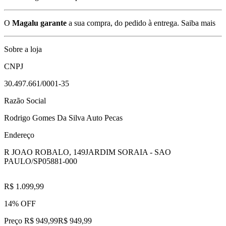
O
Magalu garante
a sua compra, do pedido à entrega.
Saiba mais
Sobre a loja
CNPJ
30.497.661/0001-35
Razão Social
Rodrigo Gomes Da Silva Auto Pecas
Endereço
R JOAO ROBALO, 149
JARDIM SORAIA - SAO
PAULO/SP
05881-000
R$ 1.099,99
14% OFF
Preço R$ 949,99
R$
949
,
99