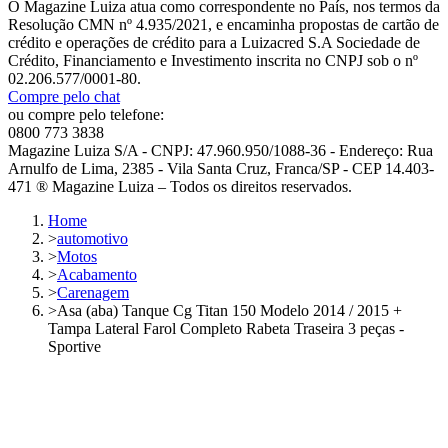
O Magazine Luiza atua como correspondente no País, nos termos da
Resolução CMN nº 4.935/2021, e encaminha propostas de cartão de
crédito e operações de crédito para a Luizacred S.A Sociedade de
Crédito, Financiamento e Investimento inscrita no CNPJ sob o nº
02.206.577/0001-80.
Compre pelo chat
ou compre pelo telefone:
0800 773 3838
Magazine Luiza S/A - CNPJ: 47.960.950/1088-36 - Endereço: Rua
Arnulfo de Lima, 2385 - Vila Santa Cruz, Franca/SP - CEP 14.403-
471 ® Magazine Luiza – Todos os direitos reservados.
Home
>
automotivo
>
Motos
>
Acabamento
>
Carenagem
>
Asa (aba) Tanque Cg Titan 150 Modelo 2014 / 2015 +
Tampa Lateral Farol Completo Rabeta Traseira 3 peças -
Sportive