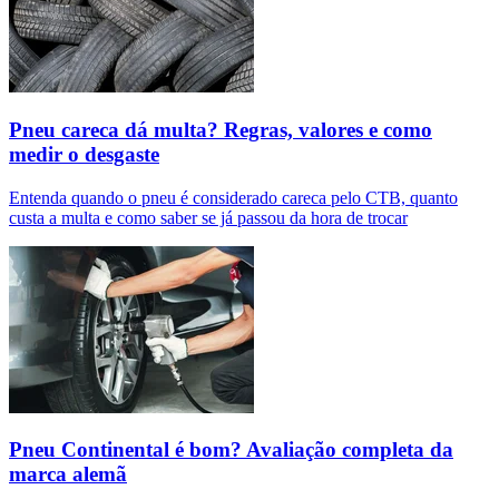
Pneu careca dá multa? Regras, valores e como
medir o desgaste
Entenda quando o pneu é considerado careca pelo CTB, quanto
custa a multa e como saber se já passou da hora de trocar
Pneu Continental é bom? Avaliação completa da
marca alemã