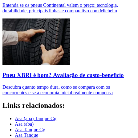
Entenda se os pneus Continental valem o preço: tecnologia,
durabilidade, principais linhas e comparativo com Michelin
Pneu XBRI é bom? Avaliação de custo-benefício
Descubra quanto tempo dura, como se compara com os
concorrentes e se a economia inicial realmente compensa
Links relacionados:
Asa (aba) Tanque Cg
Asa (aba)
Asa Tanque Cg
Asa Tanque