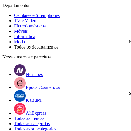
Departamentos
Celulares e Smartphones
TV e Vídeo
Eletrodomésticos
Móveis
Informática
Moda
N
Todos os departamentos
Nossas marcas e parceiros
Netshoes
Epoca Cosméticos
S
KaBuM!
AliExpress
Todas as marcas
Todas as categorias
Todas as subcategorias