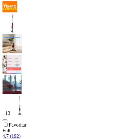
+
13
Favoritar
Full
4.7 (192)