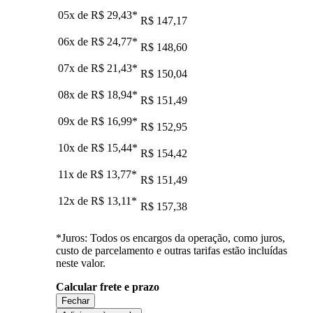
05x de
R$ 29,43
*
R$ 147,17
06x de
R$ 24,77
*
R$ 148,60
07x de
R$ 21,43
*
R$ 150,04
08x de
R$ 18,94
*
R$ 151,49
09x de
R$ 16,99
*
R$ 152,95
10x de
R$ 15,44
*
R$ 154,42
11x de
R$ 13,77
*
R$ 151,49
12x de
R$ 13,11
*
R$ 157,38
*Juros: Todos os encargos da operação, como juros,
custo de parcelamento e outras tarifas estão incluídas
neste valor.
Calcular frete e prazo
Fechar