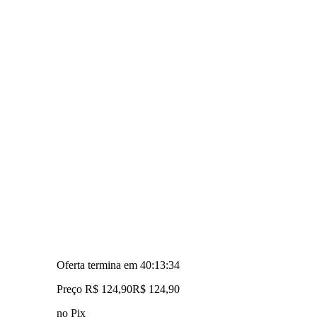
Oferta termina em
40:13:33
Preço R$ 124,90
R$
124
,
90
no Pix