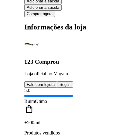
Adicionar à sacola
Adicionar à sacola
Comprar agora
Informações da loja
123 Comprou
Loja oficial no Magalu
Fale com lojista
Seguir
5.0
Ruim
Ótimo
+500mil
Produtos vendidos