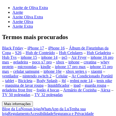
Azeite de Oliva Extra
Azeite
Azeite Oliva Extra
Azeite Oliva
Azeite Extra
Termos mais procurados
Black Friday
–
iPhone 17
–
iPhone 16
–
Álbum de Figurinhas da
Copa
–
S26
–
Hub de Conteúdo
–
Hub Celulares
–
Hub Geladeira
–
Hub Tvs
–
iphone 15
–
iphone 14
–
ps5
–
Air Fryer
–
iphone 16 pro
max
–
geladeira
–
poco x7 pro
–
xbox
–
iphone
–
creatina
–
whey
protein
–
microondas
–
kindle
–
iphone 17 pro max
–
iphone 15 pro
max
–
celular samsung
–
iphone 16e
–
xbox series s
–
xiaomi
–
ventilador
–
nintendo switch 2
–
Celular
–
Ar Condicionado Portátil
–
tablet
–
Bicicleta
–
Body Splash
–
jbl
–
redmi note 14
–
tenis nike
–
maquina de lavar roupa
–
liquidificador
–
ipad
–
guarda roupa
–
geladeira frost free
–
fogão 4 bocas
–
Armário de Cozinha
–
Alexa
–
TV 50 polegadas
–
TV 32 polegadas
Mais informações
Blog da Lu
Nossas lojas
WhatsApp da Lu
Tenha sua
loja
Regulamento
Acessibilidade
Segurança e Privacidade