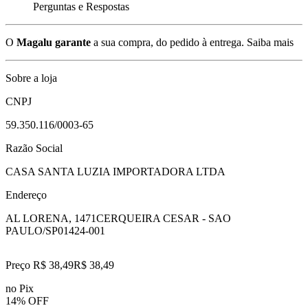
Perguntas e Respostas
O
Magalu garante
a sua compra, do pedido à entrega.
Saiba mais
Sobre a loja
CNPJ
59.350.116/0003-65
Razão Social
CASA SANTA LUZIA IMPORTADORA LTDA
Endereço
AL LORENA, 1471
CERQUEIRA CESAR - SAO
PAULO/SP
01424-001
Preço R$ 38,49
R$
38
,
49
no Pix
14% OFF