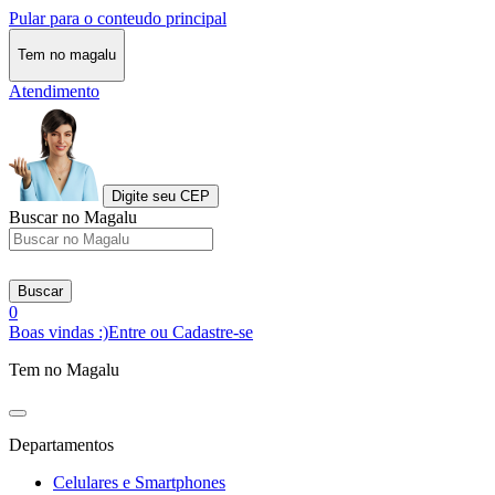
Pular para o conteudo principal
Tem no magalu
Atendimento
Digite seu CEP
Buscar no Magalu
Buscar
0
Boas vindas :)
Entre ou Cadastre-se
Tem no Magalu
Departamentos
Celulares e Smartphones