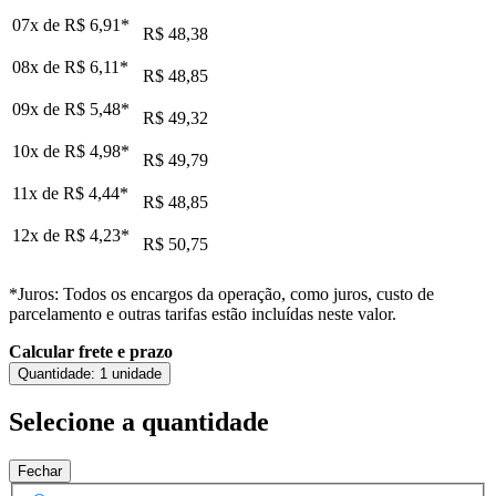
07x de
R$ 6,91
*
R$ 48,38
08x de
R$ 6,11
*
R$ 48,85
09x de
R$ 5,48
*
R$ 49,32
10x de
R$ 4,98
*
R$ 49,79
11x de
R$ 4,44
*
R$ 48,85
12x de
R$ 4,23
*
R$ 50,75
*Juros: Todos os encargos da operação, como juros, custo de
parcelamento e outras tarifas estão incluídas neste valor.
Calcular frete e prazo
Quantidade:
1 unidade
Selecione a quantidade
Fechar