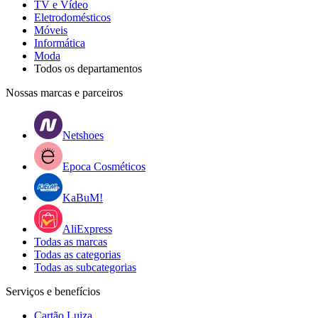
TV e Vídeo
Eletrodomésticos
Móveis
Informática
Moda
Todos os departamentos
Nossas marcas e parceiros
Netshoes
Epoca Cosméticos
KaBuM!
AliExpress
Todas as marcas
Todas as categorias
Todas as subcategorias
Serviços e benefícios
Cartão Luiza