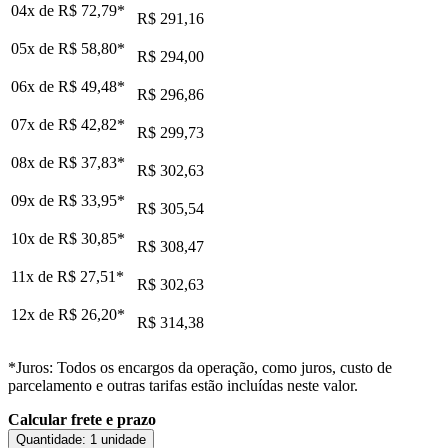
04x de
R$ 72,79
*
R$ 291,16
05x de
R$ 58,80
*
R$ 294,00
06x de
R$ 49,48
*
R$ 296,86
07x de
R$ 42,82
*
R$ 299,73
08x de
R$ 37,83
*
R$ 302,63
09x de
R$ 33,95
*
R$ 305,54
10x de
R$ 30,85
*
R$ 308,47
11x de
R$ 27,51
*
R$ 302,63
12x de
R$ 26,20
*
R$ 314,38
*Juros: Todos os encargos da operação, como juros, custo de
parcelamento e outras tarifas estão incluídas neste valor.
Calcular frete e prazo
Quantidade:
1 unidade