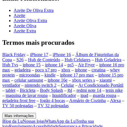
Azeite De Oliva Extra
Azeite
Azeite Oliva Extra
Azeite Oliva
Azeite Extra
Termos mais procurados
Black Friday
–
iPhone 17
–
iPhone 16
–
Álbum de Figurinhas da
Copa
–
S26
–
Hub de Conteúdo
–
Hub Celulares
–
Hub Geladeira
–
Hub Tvs
–
iphone 15
–
iphone 14
–
ps5
–
Air Fryer
–
iphone 16 pro
max
–
geladeira
–
poco x7 pro
–
xbox
–
iphone
–
creatina
–
whey
protein
–
microondas
–
kindle
–
iphone 17 pro max
–
iphone 15 pro
max
–
celular samsung
–
iphone 16e
–
xbox series s
–
xiaomi
–
ventilador
–
nintendo switch 2
–
Celular
–
Ar Condicionado Portátil
–
tablet
–
Bicicleta
–
Body Splash
–
jbl
–
redmi note 14
–
tenis nike
–
maquina de lavar roupa
–
liquidificador
–
ipad
–
guarda roupa
–
geladeira frost free
–
fogão 4 bocas
–
Armário de Cozinha
–
Alexa
–
TV 50 polegadas
–
TV 32 polegadas
Mais informações
Blog da Lu
Nossas lojas
WhatsApp da Lu
Tenha sua
loja
Regulamento
Acessibilidade
Segurança e Privacidade