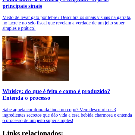
principais sinais
Medo de levar gato por lebre? Descubra os sinais visuais na garrafa,
no lacre e no selo fiscal que revelam a verdade de um jeito super
simples e prático!
Whisky: do que é feito e como é produzido?
Entenda o processo
Sabe aquela cor dourada linda no copo? Vem descobrir os 3
ingredientes secretos que dão vida a essa bebida charmosa e entenda
o processo de um jeito super simples!
Links relacionados: