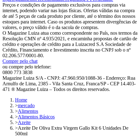
Preços e condições de pagamento exclusivos para compras via
internet, podendo variar nas lojas físicas. Ofertas válidas na compra
de até 5 peças de cada produto por cliente, até o término dos nossos
estoques para internet. Caso os produtos apresentem divergências de
valores, o preço válido é o da sacola de compras.
O Magazine Luiza atua como correspondente no País, nos termos da
Resolução CMN nº 4.935/2021, e encaminha propostas de cartão de
crédito e operações de crédito para a Luizacred S.A Sociedade de
Crédito, Financiamento e Investimento inscrita no CNPJ sob o nº
02.206.577/0001-80.
Compre pelo chat
ou compre pelo telefone:
0800 773 3838
Magazine Luiza S/A - CNPJ: 47.960.950/1088-36 - Endereço: Rua
Arnulfo de Lima, 2385 - Vila Santa Cruz, Franca/SP - CEP 14.403-
471 ® Magazine Luiza – Todos os direitos reservados.
Home
>
mercado
>
Alimentos
>
Alimentos Básicos
>
Azeite
>
Azeite De Oliva Extra Virgem Gallo Kit 6 Unidades De
500ml