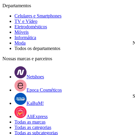
Departamentos
Celulares e Smartphones
TV e Vídeo
Eletrodomésticos
Móveis
Informática
Moda
N
Todos os departamentos
Nossas marcas e parceiros
Netshoes
Epoca Cosméticos
S
KaBuM!
AliExpress
Todas as marcas
Todas as categorias
Todas as subcategorias