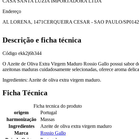
CASA SANTA LUZIA IMPORTADORA LTDA
Endereço
AL LORENA, 1471
CERQUEIRA CESAR - SAO PAULO/SP
0142
Descrição e ficha técnica
Código
ekk2j6h344
O Azeite de Oliva Extra Virgem Maduro Rossio Gallo possui sabor doc
azeitonas maduras cuidadosamente selecionadas, oferece aroma delicado
Ingredientes: Azeite de oliva extra virgem maduro.
Ficha Técnica
Ficha tecnica do produto
origem
Portugal
harmonização
Massas
Ingredientes
Azeite de oliva extra virgem maduro
Marca
Rossio Gallo