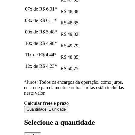
07x de
R$ 6,91
*
R$ 48,38
08x de
R$ 6,11
*
R$ 48,85
09x de
R$ 5,48
*
R$ 49,32
10x de
R$ 4,98
*
R$ 49,79
11x de
R$ 4,44
*
R$ 48,85
12x de
R$ 4,23
*
R$ 50,75
*Juros: Todos os encargos da operação, como juros,
custo de parcelamento e outras tarifas estão incluídas
neste valor.
Calcular frete e prazo
Quantidade:
1 unidade
Selecione a quantidade