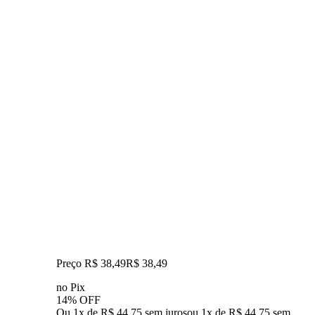
Preço R$ 38,49
R$
38
,
49
no Pix
14% OFF
Ou 1x de R$ 44,75 sem juros
ou
1
x de
R$ 44,75
sem