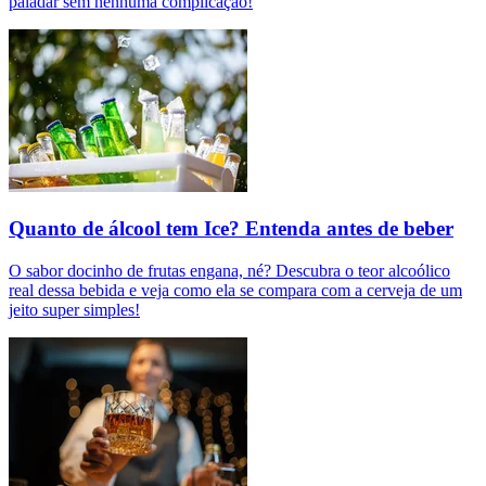
paladar sem nenhuma complicação!
Quanto de álcool tem Ice? Entenda antes de beber
O sabor docinho de frutas engana, né? Descubra o teor alcoólico
real dessa bebida e veja como ela se compara com a cerveja de um
jeito super simples!