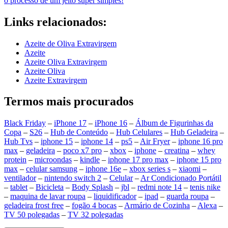
o processo de um jeito super simples!
Links relacionados:
Azeite de Oliva Extravirgem
Azeite
Azeite Oliva Extravirgem
Azeite Oliva
Azeite Extravirgem
Termos mais procurados
Black Friday
–
iPhone 17
–
iPhone 16
–
Álbum de Figurinhas da
Copa
–
S26
–
Hub de Conteúdo
–
Hub Celulares
–
Hub Geladeira
–
Hub Tvs
–
iphone 15
–
iphone 14
–
ps5
–
Air Fryer
–
iphone 16 pro
max
–
geladeira
–
poco x7 pro
–
xbox
–
iphone
–
creatina
–
whey
protein
–
microondas
–
kindle
–
iphone 17 pro max
–
iphone 15 pro
max
–
celular samsung
–
iphone 16e
–
xbox series s
–
xiaomi
–
ventilador
–
nintendo switch 2
–
Celular
–
Ar Condicionado Portátil
–
tablet
–
Bicicleta
–
Body Splash
–
jbl
–
redmi note 14
–
tenis nike
–
maquina de lavar roupa
–
liquidificador
–
ipad
–
guarda roupa
–
geladeira frost free
–
fogão 4 bocas
–
Armário de Cozinha
–
Alexa
–
TV 50 polegadas
–
TV 32 polegadas