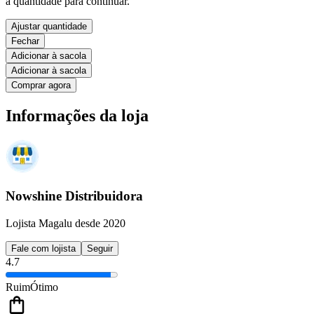
a quantidade para continuar.
Ajustar quantidade
Fechar
Adicionar à sacola
Adicionar à sacola
Comprar agora
Informações da loja
Nowshine Distribuidora
Lojista Magalu desde 2020
Fale com lojista
Seguir
4.7
Ruim
Ótimo