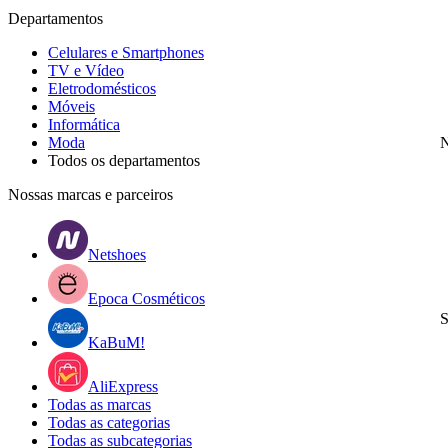
Departamentos
Celulares e Smartphones
TV e Vídeo
Eletrodomésticos
Móveis
Informática
Moda
N
Todos os departamentos
Nossas marcas e parceiros
Netshoes
Epoca Cosméticos
S
KaBuM!
AliExpress
Todas as marcas
Todas as categorias
Todas as subcategorias