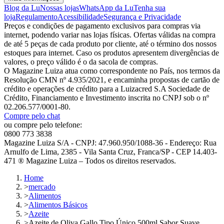
Blog da Lu
Nossas lojas
WhatsApp da Lu
Tenha sua
loja
Regulamento
Acessibilidade
Segurança e Privacidade
Preços e condições de pagamento exclusivos para compras via
internet, podendo variar nas lojas físicas. Ofertas válidas na compra
de até 5 peças de cada produto por cliente, até o término dos nossos
estoques para internet. Caso os produtos apresentem divergências de
valores, o preço válido é o da sacola de compras.
O Magazine Luiza atua como correspondente no País, nos termos da
Resolução CMN nº 4.935/2021, e encaminha propostas de cartão de
crédito e operações de crédito para a Luizacred S.A Sociedade de
Crédito, Financiamento e Investimento inscrita no CNPJ sob o nº
02.206.577/0001-80.
Compre pelo chat
ou compre pelo telefone:
0800 773 3838
Magazine Luiza S/A - CNPJ: 47.960.950/1088-36 - Endereço: Rua
Arnulfo de Lima, 2385 - Vila Santa Cruz, Franca/SP - CEP 14.403-
471 ® Magazine Luiza – Todos os direitos reservados.
Home
>
mercado
>
Alimentos
>
Alimentos Básicos
>
Azeite
>
Azeite de Oliva Gallo Tipo Único 500ml Sabor Suave