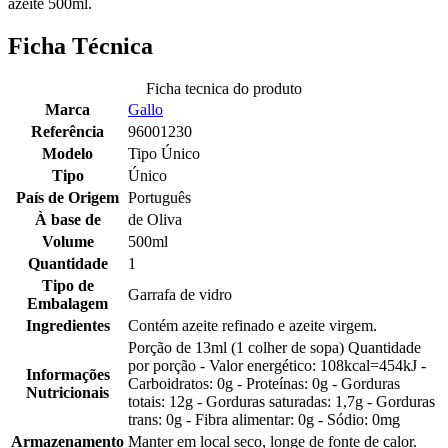
azeite 500ml.
Ficha Técnica
Ficha tecnica do produto
Marca
Gallo
Referência
96001230
Modelo
Tipo Único
Tipo
Único
País de Origem
Português
À base de
de Oliva
Volume
500ml
Quantidade
1
Tipo de
Garrafa de vidro
Embalagem
Ingredientes
Contém azeite refinado e azeite virgem.
Porção de 13ml (1 colher de sopa) Quantidade
por porção - Valor energético: 108kcal=454kJ -
Informações
Carboidratos: 0g - Proteínas: 0g - Gorduras
Nutricionais
totais: 12g - Gorduras saturadas: 1,7g - Gorduras
trans: 0g - Fibra alimentar: 0g - Sódio: 0mg
Armazenamento
Manter em local seco, longe de fonte de calor.