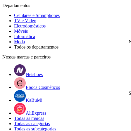
Departamentos
Celulares e Smartphones
TV e Vídeo
Eletrodomésticos
Móveis
Informática
Moda
N
Todos os departamentos
Nossas marcas e parceiros
Netshoes
Epoca Cosméticos
S
KaBuM!
AliExpress
Todas as marcas
Todas as categorias
Todas as subcategorias