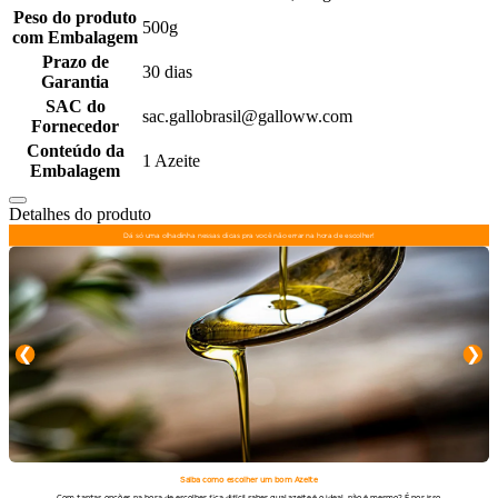
Peso do produto
500g
com Embalagem
Prazo de
30 dias
Garantia
SAC do
sac.gallobrasil@galloww.com
Fornecedor
Conteúdo da
1 Azeite
Embalagem
Detalhes do produto