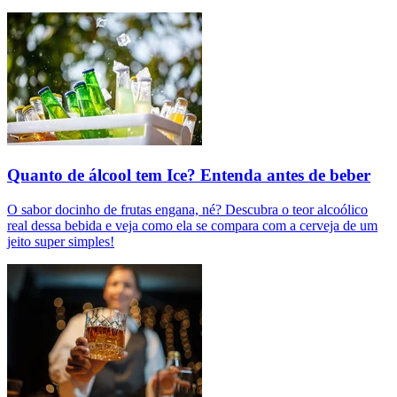
Quanto de álcool tem Ice? Entenda antes de beber
O sabor docinho de frutas engana, né? Descubra o teor alcoólico
real dessa bebida e veja como ela se compara com a cerveja de um
jeito super simples!