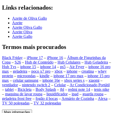
Links relacionados:
Azeite de Oliva Gallo
Azeite
Azeite Oliva Gallo
Azeite Oliva
Azeite Gallo
Termos mais procurados
Black Friday
–
iPhone 17
–
iPhone 16
–
Álbum de Figurinhas da
Copa
–
S26
–
Hub de Conteúdo
–
Hub Celulares
–
Hub Geladeira
–
Hub Tvs
–
iphone 15
–
iphone 14
–
ps5
–
Air Fryer
–
iphone 16 pro
max
–
geladeira
–
poco x7 pro
–
xbox
–
iphone
–
creatina
–
whey
protein
–
microondas
–
kindle
–
iphone 17 pro max
–
iphone 15 pro
max
–
celular samsung
–
iphone 16e
–
xbox series s
–
xiaomi
–
ventilador
–
nintendo switch 2
–
Celular
–
Ar Condicionado Portátil
–
tablet
–
Bicicleta
–
Body Splash
–
jbl
–
redmi note 14
–
tenis nike
–
maquina de lavar roupa
–
liquidificador
–
ipad
–
guarda roupa
–
geladeira frost free
–
fogão 4 bocas
–
Armário de Cozinha
–
Alexa
–
TV 50 polegadas
–
TV 32 polegadas
Mais informações