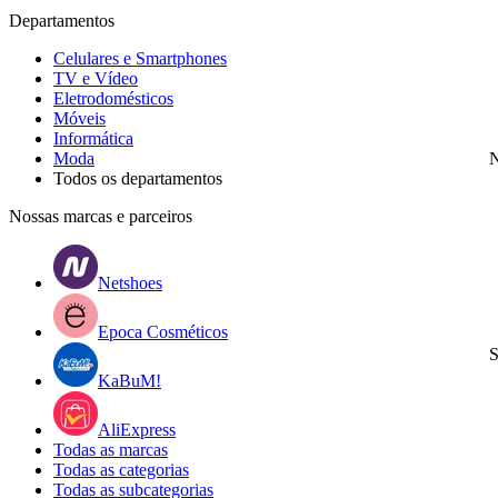
Departamentos
Celulares e Smartphones
TV e Vídeo
Eletrodomésticos
Móveis
Informática
Moda
N
Todos os departamentos
Nossas marcas e parceiros
Netshoes
Epoca Cosméticos
S
KaBuM!
AliExpress
Todas as marcas
Todas as categorias
Todas as subcategorias