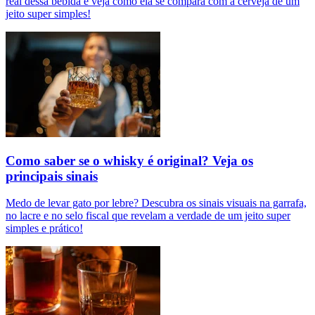
real dessa bebida e veja como ela se compara com a cerveja de um
jeito super simples!
Como saber se o whisky é original? Veja os
principais sinais
Medo de levar gato por lebre? Descubra os sinais visuais na garrafa,
no lacre e no selo fiscal que revelam a verdade de um jeito super
simples e prático!