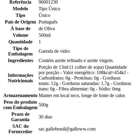
Referência
96001230
Modelo
Tipo Único
Tipo
Único
País de Origem
Português
À base de
de Oliva
Volume
500ml
Quantidade
1
Tipo de
Garrafa de vidro
Embalagem
Ingredientes
Contém azeite refinado e azeite virgem.
Porção de 13ml (1 colher de sopa) Quantidade
por porção - Valor energético: 108kcal=454kJ -
Informações
Carboidratos: 0g - Proteínas: 0g - Gorduras
Nutricionais
totais: 12g - Gorduras saturadas: 1,7g - Gorduras
trans: 0g - Fibra alimentar: 0g - Sódio: 0mg
Armazenamento
Manter em local seco, longe de fonte de calor.
Peso do produto
500g
com Embalagem
Prazo de
30 dias
Garantia
SAC do
sac.gallobrasil@galloww.com
Fornecedor