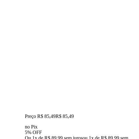
Preço R$ 85,49
R$
85
,
49
no Pix
5% OFF
Ou 1x de R$ 89,99 sem juros
ou
1
x de
R$ 89,99
sem