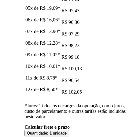
05x de
R$ 19,09
*
R$ 95,43
06x de
R$ 16,06
*
R$ 96,36
07x de
R$ 13,90
*
R$ 97,29
08x de
R$ 12,28
*
R$ 98,23
09x de
R$ 11,02
*
R$ 99,18
10x de
R$ 10,01
*
R$ 100,13
11x de
R$ 8,78
*
R$ 96,54
12x de
R$ 8,50
*
R$ 102,05
*Juros: Todos os encargos da operação, como juros,
custo de parcelamento e outras tarifas estão incluídas
neste valor.
Calcular frete e prazo
Quantidade:
1 unidade