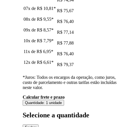
07x de
R$ 10,81
*
R$ 75,67
08x de
R$ 9,55
*
R$ 76,40
09x de
R$ 8,57
*
R$ 77,14
10x de
R$ 7,79
*
R$ 77,88
11x de
R$ 6,95
*
R$ 76,40
12x de
R$ 6,61
*
R$ 79,37
*Juros: Todos os encargos da operação, como juros,
custo de parcelamento e outras tarifas estão incluídas
neste valor.
Calcular frete e prazo
Quantidade:
1 unidade
Selecione a quantidade