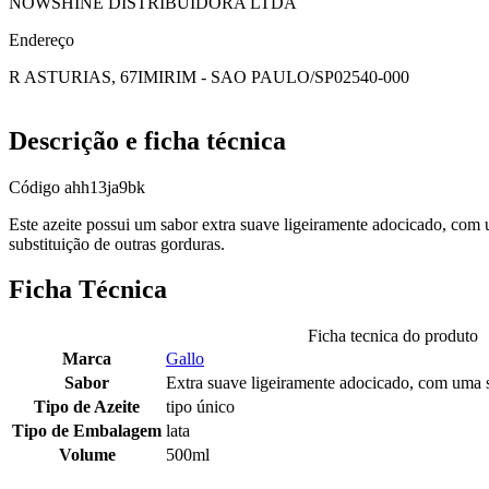
NOWSHINE DISTRIBUIDORA LTDA
Endereço
R ASTURIAS, 67
IMIRIM - SAO PAULO/SP
02540-000
Descrição e ficha técnica
Código
ahh13ja9bk
Este azeite possui um sabor extra suave ligeiramente adocicado, com 
substituição de outras gorduras.
Ficha Técnica
Ficha tecnica do produto
Marca
Gallo
Sabor
Extra suave ligeiramente adocicado, com uma s
Tipo de Azeite
tipo único
Tipo de Embalagem
lata
Volume
500ml