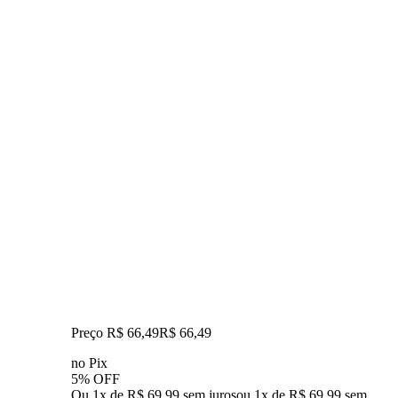
Preço R$ 66,49
R$
66
,
49
no Pix
5% OFF
Ou 1x de R$ 69,99 sem juros
ou
1
x de
R$ 69,99
sem