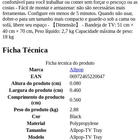
confortável para você trabalhar ou comer sem forçar o pescoço ou as
costas - Fácil de montar e armazenar: não são necessárias mais
ferramentas. Configure em menos de 5 minutos. Quando não usar,
dobre-o para um tamanho mais compacto e guarde-o sob a cama ou
sofá, libere seu espaço - 【Dimensão】 - Bandeja de TV: 51 cm ×
40 cm × 70 cm, Peso líquido: 2,7 kg Capacidade máxima de peso:
18 kg
Ficha Técnica
Ficha tecnica do produto
Marca
Allpop
EAN
06972465220047
Altura do produto (cm)
0.080
Largura do produto (cm)
0.460
Comprimento do producto
0.560
(cm)
Peso do produto (kg)
2.88
Cor
Black
Material
Polypropylene
Tamanho
Allpop-TV Tray
Modelo
Allpop-TV Tray