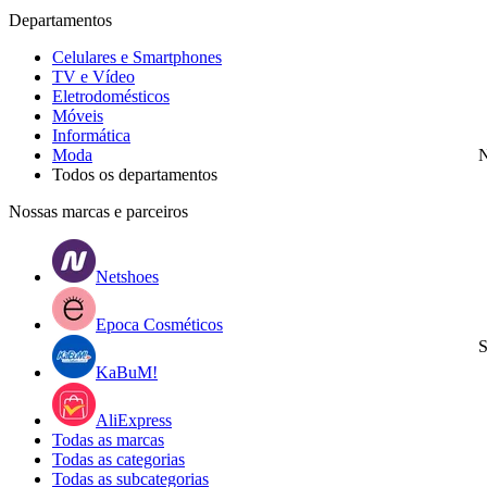
Departamentos
Celulares e Smartphones
TV e Vídeo
Eletrodomésticos
Móveis
Informática
Moda
N
Todos os departamentos
Nossas marcas e parceiros
Netshoes
Epoca Cosméticos
S
KaBuM!
AliExpress
Todas as marcas
Todas as categorias
Todas as subcategorias