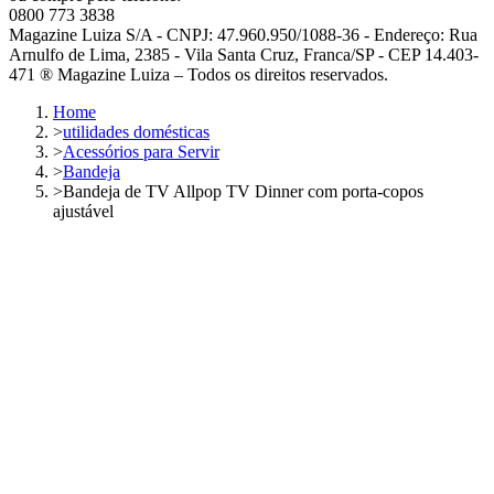
0800 773 3838
Magazine Luiza S/A - CNPJ: 47.960.950/1088-36 - Endereço: Rua
Arnulfo de Lima, 2385 - Vila Santa Cruz, Franca/SP - CEP 14.403-
471 ® Magazine Luiza – Todos os direitos reservados.
Home
>
utilidades domésticas
>
Acessórios para Servir
>
Bandeja
>
Bandeja de TV Allpop TV Dinner com porta-copos
ajustável