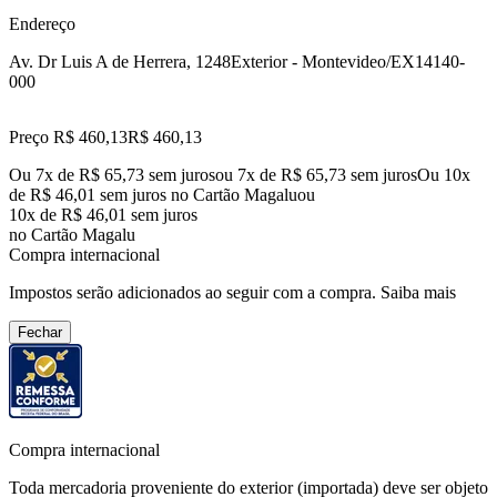
Endereço
Av. Dr Luis A de Herrera, 1248
Exterior - Montevideo/EX
14140-
000
Preço R$ 460,13
R$
460
,
13
Ou 7x de R$ 65,73 sem juros
ou
7
x de
R$ 65,73
sem juros
Ou 10x
de R$ 46,01 sem juros no Cartão Magalu
ou
10
x de
R$ 46,01
sem juros
no Cartão Magalu
Compra internacional
Impostos serão adicionados ao seguir com a compra.
Saiba mais
Fechar
Compra internacional
Toda mercadoria proveniente do exterior (importada) deve ser objeto