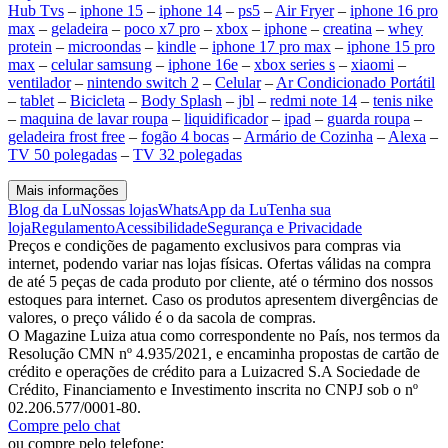
Hub Tvs
–
iphone 15
–
iphone 14
–
ps5
–
Air Fryer
–
iphone 16 pro
max
–
geladeira
–
poco x7 pro
–
xbox
–
iphone
–
creatina
–
whey
protein
–
microondas
–
kindle
–
iphone 17 pro max
–
iphone 15 pro
max
–
celular samsung
–
iphone 16e
–
xbox series s
–
xiaomi
–
ventilador
–
nintendo switch 2
–
Celular
–
Ar Condicionado Portátil
–
tablet
–
Bicicleta
–
Body Splash
–
jbl
–
redmi note 14
–
tenis nike
–
maquina de lavar roupa
–
liquidificador
–
ipad
–
guarda roupa
–
geladeira frost free
–
fogão 4 bocas
–
Armário de Cozinha
–
Alexa
–
TV 50 polegadas
–
TV 32 polegadas
Mais informações
Blog da Lu
Nossas lojas
WhatsApp da Lu
Tenha sua
loja
Regulamento
Acessibilidade
Segurança e Privacidade
Preços e condições de pagamento exclusivos para compras via
internet, podendo variar nas lojas físicas. Ofertas válidas na compra
de até 5 peças de cada produto por cliente, até o término dos nossos
estoques para internet. Caso os produtos apresentem divergências de
valores, o preço válido é o da sacola de compras.
O Magazine Luiza atua como correspondente no País, nos termos da
Resolução CMN nº 4.935/2021, e encaminha propostas de cartão de
crédito e operações de crédito para a Luizacred S.A Sociedade de
Crédito, Financiamento e Investimento inscrita no CNPJ sob o nº
02.206.577/0001-80.
Compre pelo chat
ou compre pelo telefone: