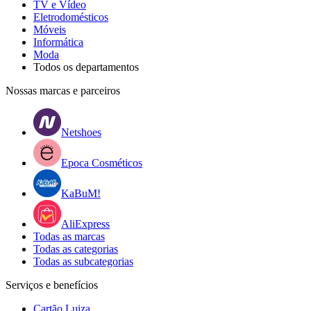
TV e Vídeo
Eletrodomésticos
Móveis
Informática
Moda
Todos os departamentos
Nossas marcas e parceiros
Netshoes
Epoca Cosméticos
KaBuM!
AliExpress
Todas as marcas
Todas as categorias
Todas as subcategorias
Serviços e benefícios
Cartão Luiza