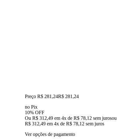
Preço R$ 281,24
R$
281
,
24
no Pix
10% OFF
Ou R$ 312,49 em 4x de R$ 78,12 sem juros
ou
R$ 312,49
em
4
x de
R$ 78,12
sem juros
Ver opções de pagamento