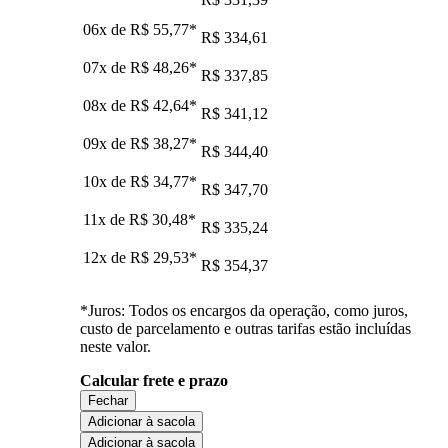
06x de
R$ 55,77
*
R$ 334,61
07x de
R$ 48,26
*
R$ 337,85
08x de
R$ 42,64
*
R$ 341,12
09x de
R$ 38,27
*
R$ 344,40
10x de
R$ 34,77
*
R$ 347,70
11x de
R$ 30,48
*
R$ 335,24
12x de
R$ 29,53
*
R$ 354,37
*Juros: Todos os encargos da operação, como juros,
custo de parcelamento e outras tarifas estão incluídas
neste valor.
Calcular frete e prazo
Fechar
Adicionar à sacola
Adicionar à sacola