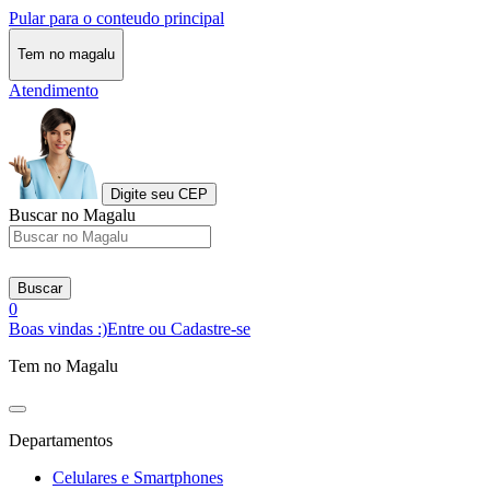
Pular para o conteudo principal
Tem no magalu
Atendimento
Digite seu CEP
Buscar no Magalu
Buscar
0
Boas vindas :)
Entre ou Cadastre-se
Tem no Magalu
Departamentos
Celulares e Smartphones