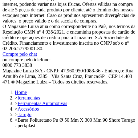
internet, podendo variar nas lojas físicas. Ofertas válidas na compra
de até 5 peças de cada produto por cliente, até o término dos nossos
estoques para internet. Caso os produtos apresentem divergências de
valores, o preço válido é o da sacola de compras.
O Magazine Luiza atua como correspondente no País, nos termos da
Resolução CMN nº 4.935/2021, e encaminha propostas de cartão de
crédito e operações de crédito para a Luizacred S.A Sociedade de
Crédito, Financiamento e Investimento inscrita no CNPJ sob o nº
02.206.577/0001-80.
Compre pelo chat
ou compre pelo telefone:
0800 773 3838
Magazine Luiza S/A - CNPJ: 47.960.950/1088-36 - Endereço: Rua
Arnulfo de Lima, 2385 - Vila Santa Cruz, Franca/SP - CEP 14.403-
471 ® Magazine Luiza – Todos os direitos reservados.
Home
>
ferramentas
>
Ferramentas Automotivas
>
Acessórios
>
Tarugo
>
Barra Poliuretano Pu Ø 50 Mm X 300 Mm 90 Shore Tarugo
- perkplast