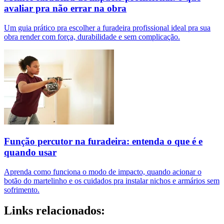
avaliar pra não errar na obra
Um guia prático pra escolher a furadeira profissional ideal pra sua
obra render com força, durabilidade e sem complicação.
Função percutor na furadeira: entenda o que é e
quando usar
Aprenda como funciona o modo de impacto, quando acionar o
botão do martelinho e os cuidados pra instalar nichos e armários sem
sofrimento.
Links relacionados: