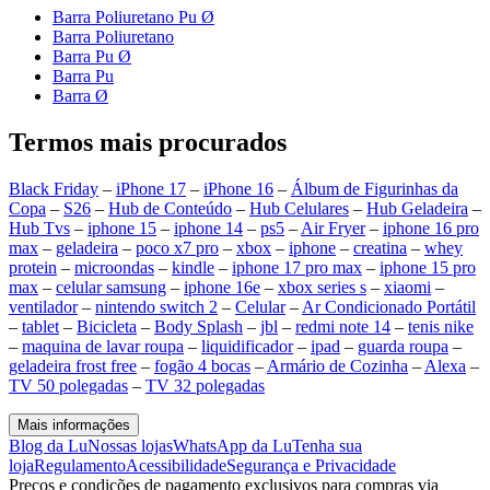
Barra Poliuretano Pu Ø
Barra Poliuretano
Barra Pu Ø
Barra Pu
Barra Ø
Termos mais procurados
Black Friday
–
iPhone 17
–
iPhone 16
–
Álbum de Figurinhas da
Copa
–
S26
–
Hub de Conteúdo
–
Hub Celulares
–
Hub Geladeira
–
Hub Tvs
–
iphone 15
–
iphone 14
–
ps5
–
Air Fryer
–
iphone 16 pro
max
–
geladeira
–
poco x7 pro
–
xbox
–
iphone
–
creatina
–
whey
protein
–
microondas
–
kindle
–
iphone 17 pro max
–
iphone 15 pro
max
–
celular samsung
–
iphone 16e
–
xbox series s
–
xiaomi
–
ventilador
–
nintendo switch 2
–
Celular
–
Ar Condicionado Portátil
–
tablet
–
Bicicleta
–
Body Splash
–
jbl
–
redmi note 14
–
tenis nike
–
maquina de lavar roupa
–
liquidificador
–
ipad
–
guarda roupa
–
geladeira frost free
–
fogão 4 bocas
–
Armário de Cozinha
–
Alexa
–
TV 50 polegadas
–
TV 32 polegadas
Mais informações
Blog da Lu
Nossas lojas
WhatsApp da Lu
Tenha sua
loja
Regulamento
Acessibilidade
Segurança e Privacidade
Preços e condições de pagamento exclusivos para compras via