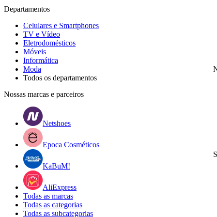
Departamentos
Celulares e Smartphones
TV e Vídeo
Eletrodomésticos
Móveis
Informática
Moda
N
Todos os departamentos
Nossas marcas e parceiros
Netshoes
Epoca Cosméticos
S
KaBuM!
AliExpress
Todas as marcas
Todas as categorias
Todas as subcategorias