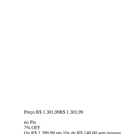
Preço R$ 1.301,99
R$
1.301
,
99
no Pix
7% OFF
Ou R$ 1.399,99 em 10x de R$ 140,00 sem juros
ou