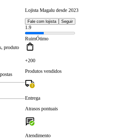
Lojista Magalu desde 2023
Fale com lojista
Seguir
1.9
Ruim
Ótimo
s, produto
+200
Produtos vendidos
spostas
Entrega
Atrasos pontuais
Atendimento