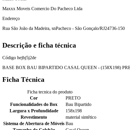
Maxxx Moveis Comercio Do Pacheco Ltda
Endereço
Rua São João da Madeira, sn
Pacheco - São Gonçalo/RJ
24736-150
Descrição e ficha técnica
Código
hejbj5j2de
BASE BOX BAU BIPARTIDO CASAL QUEEN - (158X198) PRETO m
Ficha Técnica
Ficha tecnica do produto
Cor
PRETO
Funcionalidades do Box
Bau Bipartido
Largura x Profundidade
158x198
Revestimento
material sintético
Sistema de Abertura de Móveis
Bau
Tamanho do Colchão
Casal Queen