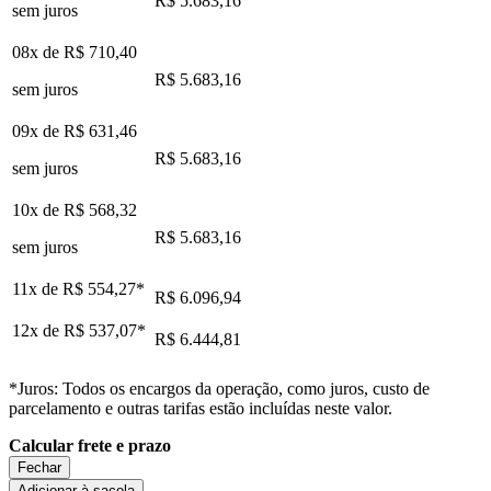
R$ 5.683,16
sem juros
08x de
R$ 710,40
R$ 5.683,16
sem juros
09x de
R$ 631,46
R$ 5.683,16
sem juros
10x de
R$ 568,32
R$ 5.683,16
sem juros
11x de
R$ 554,27
*
R$ 6.096,94
12x de
R$ 537,07
*
R$ 6.444,81
*Juros: Todos os encargos da operação, como juros, custo de
parcelamento e outras tarifas estão incluídas neste valor.
Calcular frete e prazo
Fechar
Adicionar à sacola