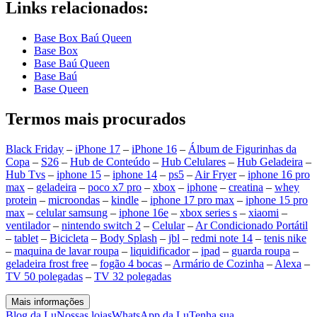
Links relacionados:
Base Box Baú Queen
Base Box
Base Baú Queen
Base Baú
Base Queen
Termos mais procurados
Black Friday
–
iPhone 17
–
iPhone 16
–
Álbum de Figurinhas da
Copa
–
S26
–
Hub de Conteúdo
–
Hub Celulares
–
Hub Geladeira
–
Hub Tvs
–
iphone 15
–
iphone 14
–
ps5
–
Air Fryer
–
iphone 16 pro
max
–
geladeira
–
poco x7 pro
–
xbox
–
iphone
–
creatina
–
whey
protein
–
microondas
–
kindle
–
iphone 17 pro max
–
iphone 15 pro
max
–
celular samsung
–
iphone 16e
–
xbox series s
–
xiaomi
–
ventilador
–
nintendo switch 2
–
Celular
–
Ar Condicionado Portátil
–
tablet
–
Bicicleta
–
Body Splash
–
jbl
–
redmi note 14
–
tenis nike
–
maquina de lavar roupa
–
liquidificador
–
ipad
–
guarda roupa
–
geladeira frost free
–
fogão 4 bocas
–
Armário de Cozinha
–
Alexa
–
TV 50 polegadas
–
TV 32 polegadas
Mais informações
Blog da Lu
Nossas lojas
WhatsApp da Lu
Tenha sua