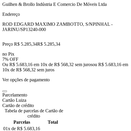
Guilhen & Brollo Indústria E Comercio De Móveis Ltda
Endereço
ROD EDGARD MAXIMO ZAMBOTTO, S/N
PINHAL -
JARINU/SP
13240-000
Preço R$ 5.285,34
R$
5.285
,
34
no Pix
7% OFF
Ou R$ 5.683,16 em 10x de R$ 568,32 sem juros
ou
R$ 5.683,16
em
10
x de
R$ 568,32
sem juros
Ver opções de pagamento
Parcelamento
Cartão Luiza
Cartão de crédito
Tabela de parcelas de Cartão de
crédito
Parcelas
Total
01x de
R$ 5.683,16