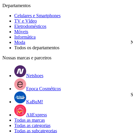
Departamentos
Celulares e Smartphones
TV e Vídeo
Eletrodomésticos
Móveis
Informática
Moda
N
Todos os departamentos
Nossas marcas e parceiros
Netshoes
Epoca Cosméticos
S
KaBuM!
AliExpress
Todas as marcas
Todas as categorias
Todas as subcategorias