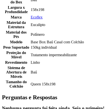
do Box
Largura x
158x198
Profundidade
Marca
Ecoflex
Material da
Eucalipto
Estrutura
Material dos
Polímero
Pés
Modelo
Base Box Baú Casal com Colchão
Peso Suportado
150kg individual
Proteção do
Tratamento impermeabilizante
Móvel
Revestimento
Linho
Sistema de
Abertura de
Baú
Móveis
Tamanho do
Queen 158x198
Colchão
Perguntas e Respostas
Nenhuma pergunta foi feita ainda. Seja o primeiro!