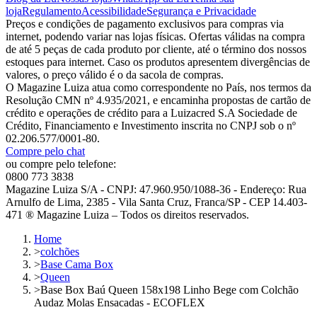
loja
Regulamento
Acessibilidade
Segurança e Privacidade
Preços e condições de pagamento exclusivos para compras via
internet, podendo variar nas lojas físicas. Ofertas válidas na compra
de até 5 peças de cada produto por cliente, até o término dos nossos
estoques para internet. Caso os produtos apresentem divergências de
valores, o preço válido é o da sacola de compras.
O Magazine Luiza atua como correspondente no País, nos termos da
Resolução CMN nº 4.935/2021, e encaminha propostas de cartão de
crédito e operações de crédito para a Luizacred S.A Sociedade de
Crédito, Financiamento e Investimento inscrita no CNPJ sob o nº
02.206.577/0001-80.
Compre pelo chat
ou compre pelo telefone:
0800 773 3838
Magazine Luiza S/A - CNPJ: 47.960.950/1088-36 - Endereço: Rua
Arnulfo de Lima, 2385 - Vila Santa Cruz, Franca/SP - CEP 14.403-
471 ® Magazine Luiza – Todos os direitos reservados.
Home
>
colchões
>
Base Cama Box
>
Queen
>
Base Box Baú Queen 158x198 Linho Bege com Colchão
Audaz Molas Ensacadas - ECOFLEX