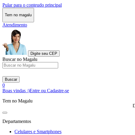
Pular para o conteudo principal
Tem no magalu
Atendimento
Digite seu CEP
Buscar no Magalu
Buscar
0
Boas vindas :)
Entre ou Cadastre-se
Tem no Magalu
D
Departamentos
Celulares e Smartphones