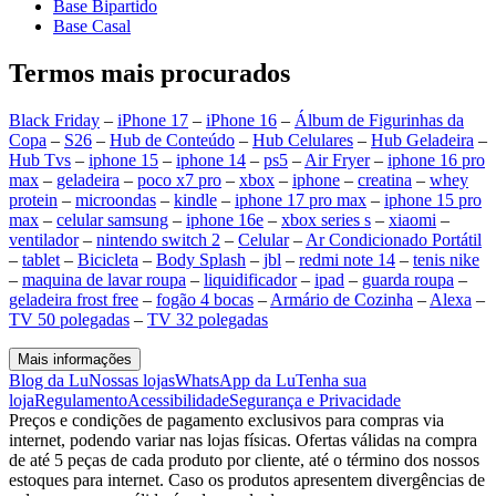
Base Bipartido
Base Casal
Termos mais procurados
Black Friday
–
iPhone 17
–
iPhone 16
–
Álbum de Figurinhas da
Copa
–
S26
–
Hub de Conteúdo
–
Hub Celulares
–
Hub Geladeira
–
Hub Tvs
–
iphone 15
–
iphone 14
–
ps5
–
Air Fryer
–
iphone 16 pro
max
–
geladeira
–
poco x7 pro
–
xbox
–
iphone
–
creatina
–
whey
protein
–
microondas
–
kindle
–
iphone 17 pro max
–
iphone 15 pro
max
–
celular samsung
–
iphone 16e
–
xbox series s
–
xiaomi
–
ventilador
–
nintendo switch 2
–
Celular
–
Ar Condicionado Portátil
–
tablet
–
Bicicleta
–
Body Splash
–
jbl
–
redmi note 14
–
tenis nike
–
maquina de lavar roupa
–
liquidificador
–
ipad
–
guarda roupa
–
geladeira frost free
–
fogão 4 bocas
–
Armário de Cozinha
–
Alexa
–
TV 50 polegadas
–
TV 32 polegadas
Mais informações
Blog da Lu
Nossas lojas
WhatsApp da Lu
Tenha sua
loja
Regulamento
Acessibilidade
Segurança e Privacidade
Preços e condições de pagamento exclusivos para compras via
internet, podendo variar nas lojas físicas. Ofertas válidas na compra
de até 5 peças de cada produto por cliente, até o término dos nossos
estoques para internet. Caso os produtos apresentem divergências de