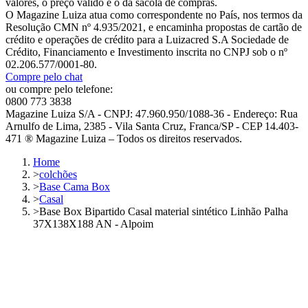
valores, o preço válido é o da sacola de compras.
O Magazine Luiza atua como correspondente no País, nos termos da
Resolução CMN nº 4.935/2021, e encaminha propostas de cartão de
crédito e operações de crédito para a Luizacred S.A Sociedade de
Crédito, Financiamento e Investimento inscrita no CNPJ sob o nº
02.206.577/0001-80.
Compre pelo chat
ou compre pelo telefone:
0800 773 3838
Magazine Luiza S/A - CNPJ: 47.960.950/1088-36 - Endereço: Rua
Arnulfo de Lima, 2385 - Vila Santa Cruz, Franca/SP - CEP 14.403-
471 ® Magazine Luiza – Todos os direitos reservados.
Home
>
colchões
>
Base Cama Box
>
Casal
>
Base Box Bipartido Casal material sintético Linhão Palha
37X138X188 AN - Alpoim