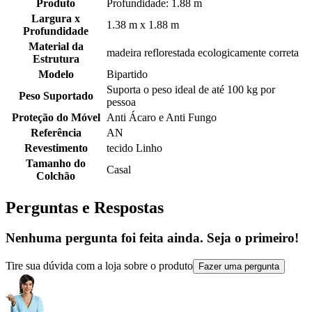
Produto
Profundidade: 1.88 m
Largura x
1.38 m x 1.88 m
Profundidade
Material da
madeira reflorestada ecologicamente correta
Estrutura
Modelo
Bipartido
Suporta o peso ideal de até 100 kg por
Peso Suportado
pessoa
Proteção do Móvel
Anti Ácaro e Anti Fungo
Referência
AN
Revestimento
tecido Linho
Tamanho do
Casal
Colchão
Perguntas e Respostas
Nenhuma pergunta foi feita ainda. Seja o primeiro!
Tire sua dúvida com a loja sobre o produto
Fazer uma pergunta