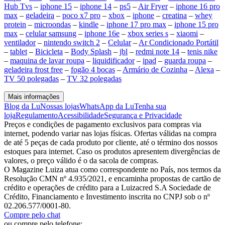
Hub Tvs
–
iphone 15
–
iphone 14
–
ps5
–
Air Fryer
–
iphone 16 pro
max
–
geladeira
–
poco x7 pro
–
xbox
–
iphone
–
creatina
–
whey
protein
–
microondas
–
kindle
–
iphone 17 pro max
–
iphone 15 pro
max
–
celular samsung
–
iphone 16e
–
xbox series s
–
xiaomi
–
ventilador
–
nintendo switch 2
–
Celular
–
Ar Condicionado Portátil
–
tablet
–
Bicicleta
–
Body Splash
–
jbl
–
redmi note 14
–
tenis nike
–
maquina de lavar roupa
–
liquidificador
–
ipad
–
guarda roupa
–
geladeira frost free
–
fogão 4 bocas
–
Armário de Cozinha
–
Alexa
–
TV 50 polegadas
–
TV 32 polegadas
Mais informações
Blog da Lu
Nossas lojas
WhatsApp da Lu
Tenha sua
loja
Regulamento
Acessibilidade
Segurança e Privacidade
Preços e condições de pagamento exclusivos para compras via
internet, podendo variar nas lojas físicas. Ofertas válidas na compra
de até 5 peças de cada produto por cliente, até o término dos nossos
estoques para internet. Caso os produtos apresentem divergências de
valores, o preço válido é o da sacola de compras.
O Magazine Luiza atua como correspondente no País, nos termos da
Resolução CMN nº 4.935/2021, e encaminha propostas de cartão de
crédito e operações de crédito para a Luizacred S.A Sociedade de
Crédito, Financiamento e Investimento inscrita no CNPJ sob o nº
02.206.577/0001-80.
Compre pelo chat
ou compre pelo telefone: