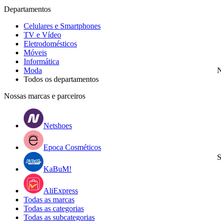
Departamentos
Celulares e Smartphones
TV e Vídeo
Eletrodomésticos
Móveis
Informática
Moda
N
Todos os departamentos
Nossas marcas e parceiros
Netshoes
Epoca Cosméticos
S
KaBuM!
AliExpress
Todas as marcas
Todas as categorias
Todas as subcategorias