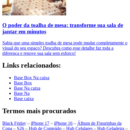
O poder da toalha de mesa: transforme sua sala de
jantar em minutos
Sabia que uma simples toalha de mesa pode mudar completamente o
visual do seu espaço? Descubra como esse detalhe faz toda a
diferença e renove sua sala sem esforço!
Links relacionados:
Base Box Na caixa
Base Box
Base Na caixa
Base Na
Base caixa
Termos mais procurados
Black Friday
–
iPhone 17
–
iPhone 16
–
Álbum de Figurinhas da
Copa
–
S26
–
Hub de Conteúdo
–
Hub Celulares
–
Hub Geladeira
–