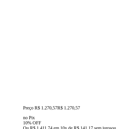
Preço R$ 1.270,57
R$
1.270
,
57
no Pix
10% OFF
Ou R$ 1.411,74 em 10x de R$ 141,17 sem juros
ou