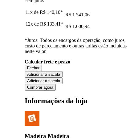
sem juros
11x de
R$ 140,10
*
R$ 1.541,06
12x de
R$ 133,41
*
R$ 1.600,94
*Juros: Todos os encargos da operação, como juros,
custo de parcelamento e outras tarifas estão incluídas
neste valor.
Calcular frete e prazo
Fechar
Adicionar à sacola
Adicionar à sacola
Comprar agora
Informações da loja
Madeira Madeira