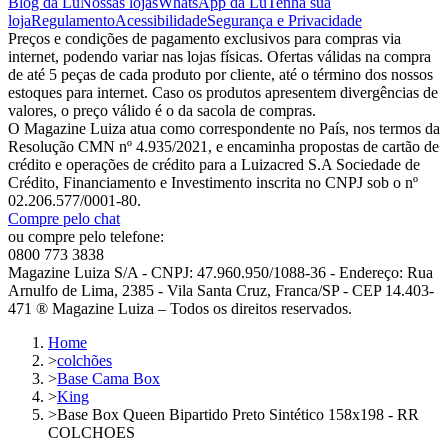
Blog da Lu
Nossas lojas
WhatsApp da Lu
Tenha sua
loja
Regulamento
Acessibilidade
Segurança e Privacidade
Preços e condições de pagamento exclusivos para compras via
internet, podendo variar nas lojas físicas. Ofertas válidas na compra
de até 5 peças de cada produto por cliente, até o término dos nossos
estoques para internet. Caso os produtos apresentem divergências de
valores, o preço válido é o da sacola de compras.
O Magazine Luiza atua como correspondente no País, nos termos da
Resolução CMN nº 4.935/2021, e encaminha propostas de cartão de
crédito e operações de crédito para a Luizacred S.A Sociedade de
Crédito, Financiamento e Investimento inscrita no CNPJ sob o nº
02.206.577/0001-80.
Compre pelo chat
ou compre pelo telefone:
0800 773 3838
Magazine Luiza S/A - CNPJ: 47.960.950/1088-36 - Endereço: Rua
Arnulfo de Lima, 2385 - Vila Santa Cruz, Franca/SP - CEP 14.403-
471 ® Magazine Luiza – Todos os direitos reservados.
Home
>
colchões
>
Base Cama Box
>
King
>
Base Box Queen Bipartido Preto Sintético 158x198 - RR
COLCHOES