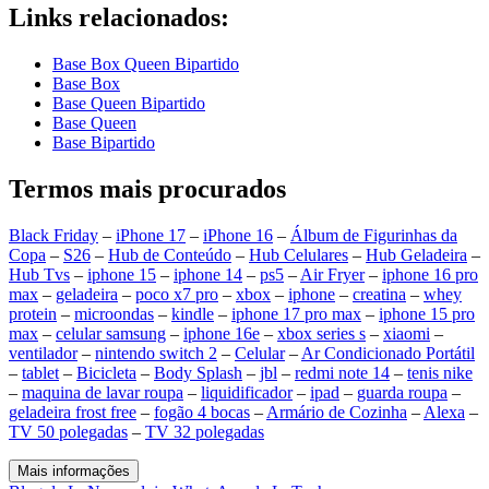
Links relacionados:
Base Box Queen Bipartido
Base Box
Base Queen Bipartido
Base Queen
Base Bipartido
Termos mais procurados
Black Friday
–
iPhone 17
–
iPhone 16
–
Álbum de Figurinhas da
Copa
–
S26
–
Hub de Conteúdo
–
Hub Celulares
–
Hub Geladeira
–
Hub Tvs
–
iphone 15
–
iphone 14
–
ps5
–
Air Fryer
–
iphone 16 pro
max
–
geladeira
–
poco x7 pro
–
xbox
–
iphone
–
creatina
–
whey
protein
–
microondas
–
kindle
–
iphone 17 pro max
–
iphone 15 pro
max
–
celular samsung
–
iphone 16e
–
xbox series s
–
xiaomi
–
ventilador
–
nintendo switch 2
–
Celular
–
Ar Condicionado Portátil
–
tablet
–
Bicicleta
–
Body Splash
–
jbl
–
redmi note 14
–
tenis nike
–
maquina de lavar roupa
–
liquidificador
–
ipad
–
guarda roupa
–
geladeira frost free
–
fogão 4 bocas
–
Armário de Cozinha
–
Alexa
–
TV 50 polegadas
–
TV 32 polegadas
Mais informações