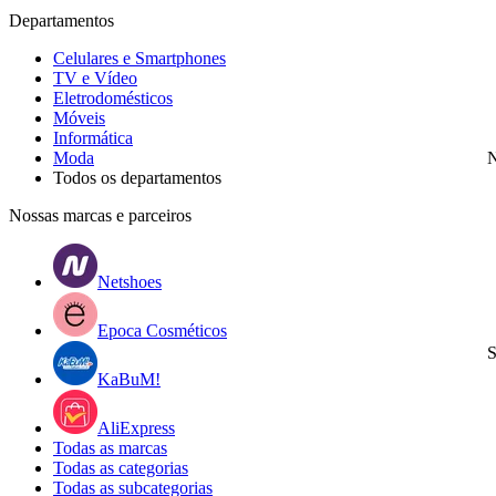
Departamentos
Celulares e Smartphones
TV e Vídeo
Eletrodomésticos
Móveis
Informática
Moda
N
Todos os departamentos
Nossas marcas e parceiros
Netshoes
Epoca Cosméticos
S
KaBuM!
AliExpress
Todas as marcas
Todas as categorias
Todas as subcategorias